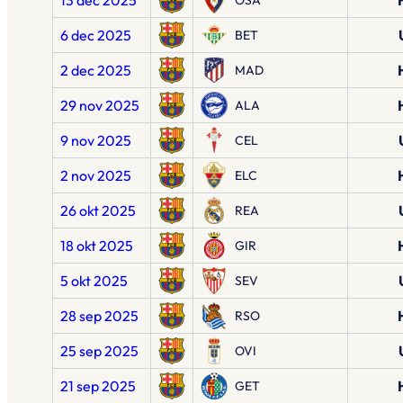
13 dec 2025
OSA
6 dec 2025
BET
2 dec 2025
MAD
29 nov 2025
ALA
9 nov 2025
CEL
2 nov 2025
ELC
26 okt 2025
REA
18 okt 2025
GIR
5 okt 2025
SEV
28 sep 2025
RSO
25 sep 2025
OVI
21 sep 2025
GET