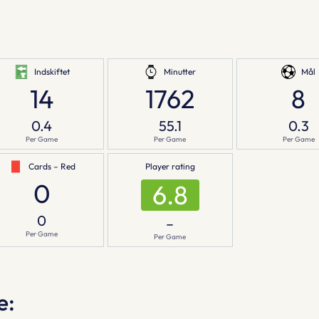
Indskiftet
Minutter
Mål
14
1762
8
0.4
55.1
0.3
Per Game
Per Game
Per Game
Cards – Red
Player rating
0
6.8
0
–
Per Game
Per Game
e: