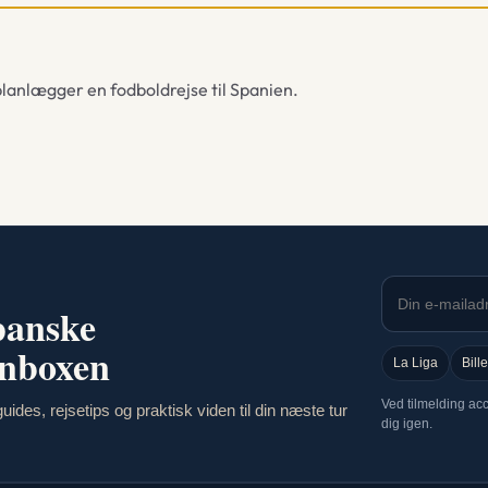
planlægger en fodboldrejse til Spanien.
spanske
inboxen
La Liga
Bille
Ved tilmelding ac
ides, rejsetips og praktisk viden til din næste tur
dig igen.