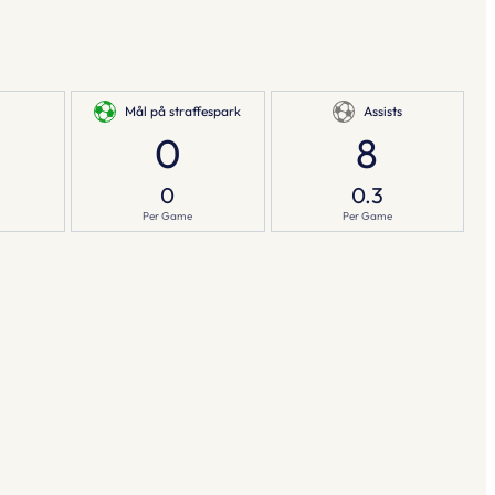
Mål på straffespark
Assists
0
8
0
0.3
Per Game
Per Game