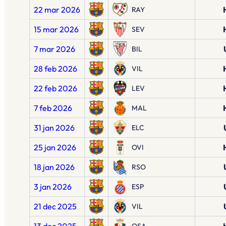
22 mar 2026
RAY
15 mar 2026
SEV
7 mar 2026
BIL
28 feb 2026
VIL
22 feb 2026
LEV
7 feb 2026
MAL
31 jan 2026
ELC
25 jan 2026
OVI
18 jan 2026
RSO
3 jan 2026
ESP
21 dec 2025
VIL