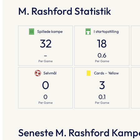
M. Rashford Statistik
Spillede kampe
I startopstilling
32
18
–
0.6
Per Game
Per Game
Selvmål
Cards – Yellow
0
3
0
0.1
Per Game
Per Game
Seneste M. Rashford Kamp