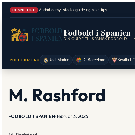
Spring
Madrid-derby, stadionguide og billet-tips
DENNE UGE
til
indhold
Fodbold i Spanien
Real Madrid
FC Barcelona
Sevilla F
POPULÆRT NU
M. Rashford
februar 3, 2026
FODBOLD I SPANIEN
•
M. Rashford