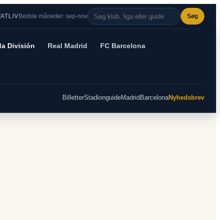
VATLIV
Bedste måneder: sep-nov
Søg
a División
Real Madrid
FC Barcelona
Billetter
Stadionguide
Madrid
Barcelona
Nyhedsbrev