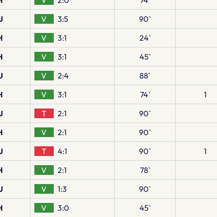
H
V
2:0
74`
U
V
3:5
90`
H
V
3:1
24`
H
V
3:1
45`
U
V
2:4
88`
H
V
3:1
74`
1
U
T
2:1
90`
H
V
2:1
90`
U
T
4:1
90`
1
H
V
2:1
78`
U
V
1:3
90`
H
V
3:0
45`