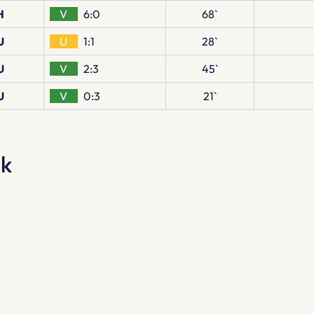
H
V
6:0
68`
U
U
1:1
28`
U
V
2:3
45`
U
V
0:3
21`
ik