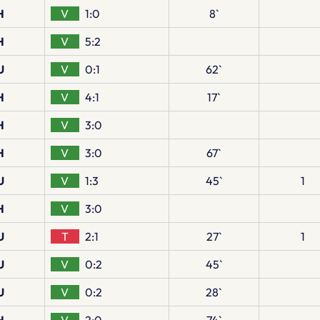
H
V
1:0
8`
H
V
5:2
U
V
0:1
62`
H
V
4:1
17`
H
V
3:0
H
V
3:0
67`
U
V
1:3
45`
1
H
V
3:0
U
T
2:1
27`
1
U
V
0:2
45`
U
V
0:2
28`