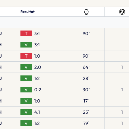
Resultat
U
T
3:1
90`
H
V
3:1
U
T
1:0
90`
H
V
2:0
64`
1
U
V
1:2
28`
U
V
0:2
30`
1
H
V
1:0
17`
H
V
4:1
25`
1
U
V
1:2
79`
1