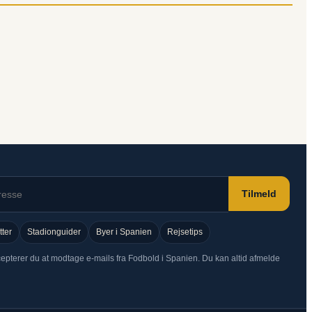
Tilmeld
tter
Stadionguider
Byer i Spanien
Rejsetips
cepterer du at modtage e-mails fra Fodbold i Spanien. Du kan altid afmelde