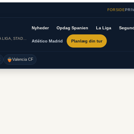
FORSIDE
PRI
Nyheder
Opdag Spanien
La Liga
Segund
DIN GUIDE TIL SPANSK FODBOLD – LA LIGA, STADIONER OG REJSER
Atlético Madrid
Planlæg din tur
C
Valencia CF