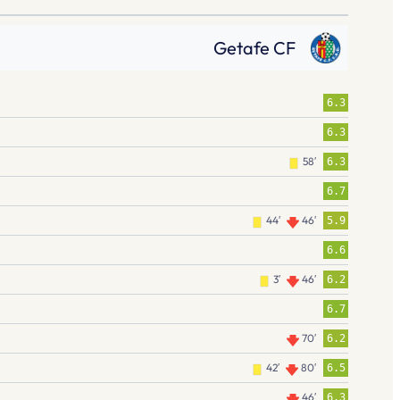
Getafe CF
6.3
6.3
58′
6.3
6.7
44′
46′
5.9
6.6
3′
46′
6.2
6.7
70′
6.2
42′
80′
6.5
46′
6.3