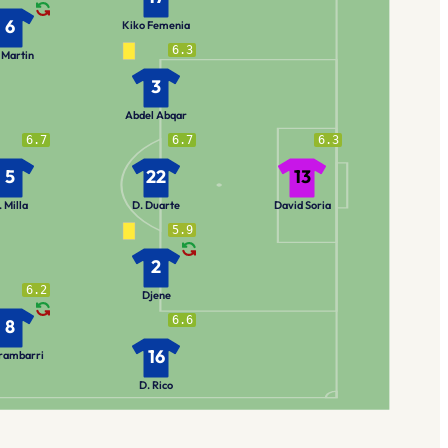
6
Kiko Femenia
6.3
 Martin
3
Abdel Abqar
6.7
6.7
6.3
5
22
13
. Milla
D. Duarte
David Soria
5.9
2
6.2
Djene
6.6
8
16
rambarri
D. Rico