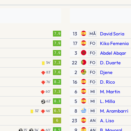
13
David Soria
MÅ
7.9
17
Kiko Femenia
FO
7.9
3
Abdel Abqar
FO
7.9
22
D. Duarte
FO
54′
7.3
2
Djene
FO
83′
7.6
16
D. Rico
FO
76′
8.2
6
M. Martin
MI
60′
7.3
5
L. Milla
MI
62′
8.3
8
M. Arambarri
MI
32′
46′
6.5
23
A. Liso
AN
6
9
B. Mayoral
AN
15′
34′
60′
8.5