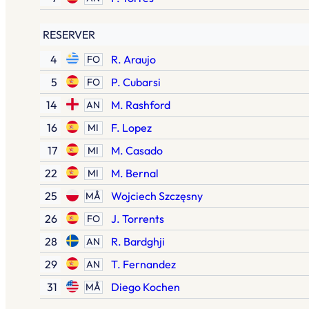
RESERVER
4
R. Araujo
FO
5
P. Cubarsi
FO
14
M. Rashford
AN
16
F. Lopez
MI
17
M. Casado
MI
22
M. Bernal
MI
25
Wojciech Szczęsny
MÅ
26
J. Torrents
FO
28
R. Bardghji
AN
29
T. Fernandez
AN
31
Diego Kochen
MÅ