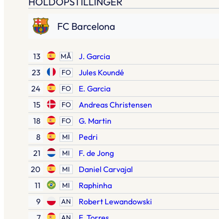
HOLDOPSTILLINGER
FC Barcelona
13
J. Garcia
MÅ
23
Jules Koundé
FO
24
E. Garcia
FO
15
Andreas Christensen
FO
18
G. Martin
FO
8
Pedri
MI
21
F. de Jong
MI
20
Daniel Carvajal
MI
11
Raphinha
MI
9
Robert Lewandowski
AN
7
F. Torres
AN