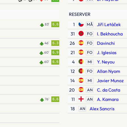
RESERVER
1
Jiří Letáček
MÅ
83′
6.6
31
I. Bekhoucha
FO
26
Davinchi
FO
46′
6.3
21
J. Iglesias
FO
60′
6.9
4
Y. Neyou
MI
60′
6.6
12
Allan Nyom
FO
14
Javier Munoz
MI
20
C. da Costa
AN
11
A. Kamara
AN
76′
6.6
18
Alex Sancris
AN