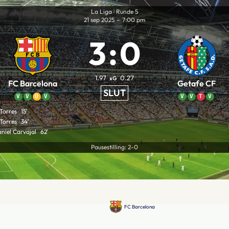
La Liga
Runde 5
|
21 sep 2025
–
7:00 pm
3
:
0
1.97
0.27
xG
FC Barcelona
Getafe CF
SLUT
V
V
U
V
V
V
T
V
 Torres
15′
 Torres
34′
niel Carvajal
62′
Pausestilling: 2-0
FC Barcelona