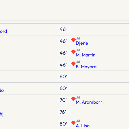
46′
ford
Ud
46′
Djene
Ud
46′
M. Martin
Ud
46′
B. Mayoral
60′
60′
do
Ud
70′
M. Arambarri
76′
hji
Ud
80′
A. Liso