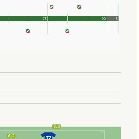
75′
90′
3′
6.3
6.2
17