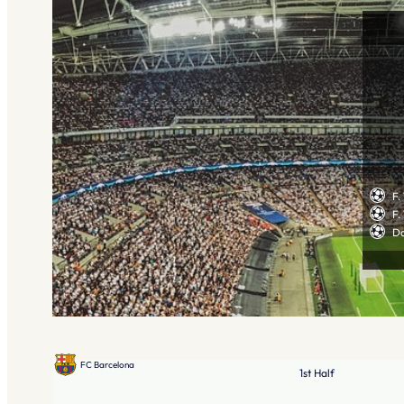
F.
F.
Da
FC Barcelona
1st Half