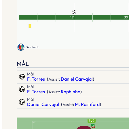
15′
30′
Getafe CF
MÅL
Mål
F. Torres
(
:
Daniel Carvajal
)
Assist
Mål
F. Torres
(
:
Raphinha
)
Assist
Mål
Daniel Carvajal
(
:
M. Rashford
)
Assist
7.6