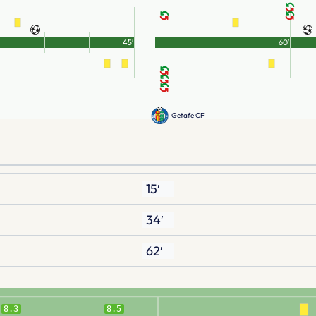
45′
60′
Getafe CF
15′
34′
62′
8.3
8.5