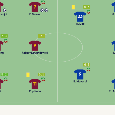
0
7
6.5
rvajal
F. Torres
M.
23
A. Liso
7.3
6
9
ong
Robert Lewandowski
L
6.3
9
8.2
6.5
B. Mayoral
11
i
Raphinha
M. A