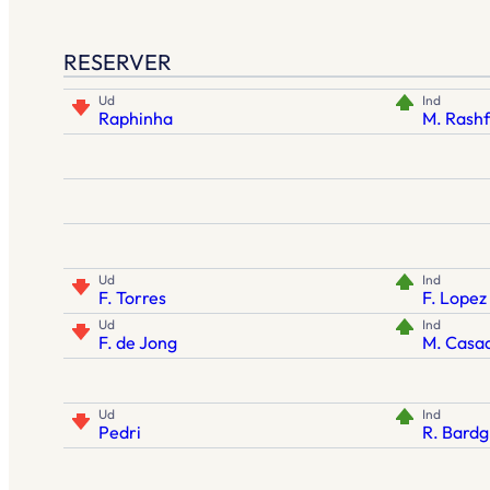
RESERVER
Ud
Ind
Raphinha
M. Rash
Ud
Ind
F. Torres
F. Lopez
Ud
Ind
F. de Jong
M. Casa
Ud
Ind
Pedri
R. Bardg