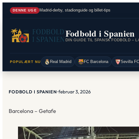
Spring
Madrid-derby, stadionguide og billet-tips
DENNE UGE
til
indhold
Fodbold i Spanien
Real Madrid
FC Barcelona
Sevilla F
POPULÆRT NU
februar 3, 2026
FODBOLD I SPANIEN
•
Barcelona – Getafe