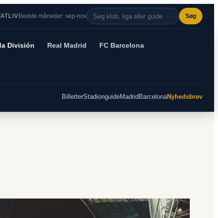
VATLIV
Bedste måneder: sep-nov
Søg
a División
Real Madrid
FC Barcelona
Billetter
Stadionguide
Madrid
Barcelona
Nyhedsbrev