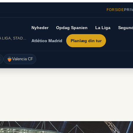
FORSIDE
PRI
Nyheder
Opdag Spanien
La Liga
Segund
DIN GUIDE TIL SPANSK FODBOLD – LA LIGA, STADIONER OG REJSER
Atlético Madrid
Planlæg din tur
C
Valencia CF