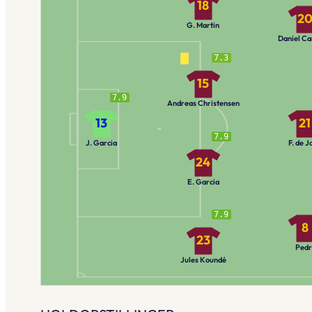
18
2
G. Martin
Daniel Ca
7.3
15
7.9
Andreas Christensen
13
21
7.9
J. Garcia
F. de J
24
E. Garcia
7.9
8
23
Pedr
Jules Koundé