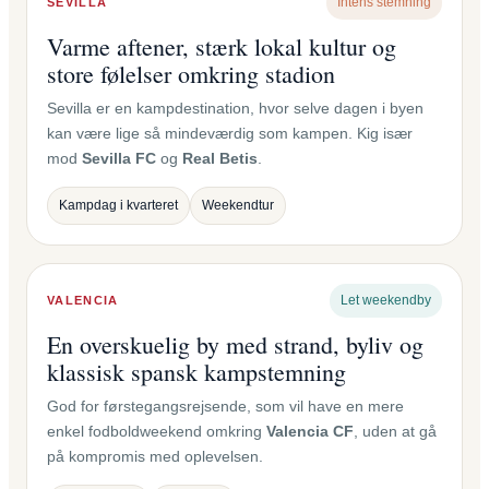
Intens stemning
SEVILLA
Varme aftener, stærk lokal kultur og
store følelser omkring stadion
Sevilla er en kampdestination, hvor selve dagen i byen
kan være lige så mindeværdig som kampen. Kig især
mod
Sevilla FC
og
Real Betis
.
Kampdag i kvarteret
Weekendtur
Let weekendby
VALENCIA
En overskuelig by med strand, byliv og
klassisk spansk kampstemning
God for førstegangsrejsende, som vil have en mere
enkel fodboldweekend omkring
Valencia CF
, uden at gå
på kompromis med oplevelsen.