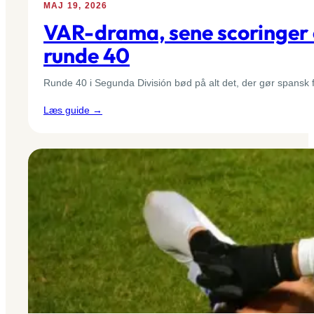
MAJ 19, 2026
VAR-drama, sene scoringer o
runde 40
Runde 40 i Segunda División bød på alt det, der gør spansk f
:
Læs guide →
VAR-
drama,
sene
scoringer
og
store
udesejre:
Hele
overblikket
over
Segunda
División
runde