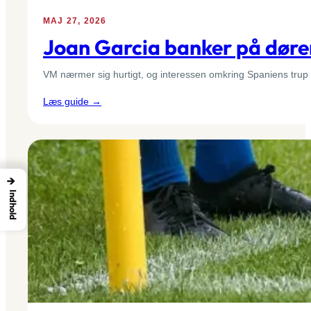
MAJ 27, 2026
Joan Garcia banker på døre
VM nærmer sig hurtigt, og interessen omkring Spaniens trup
:
Læs guide →
Joan
Garcia
banker
på
døren
→
til
Indhold
Spaniens
VM-
trup