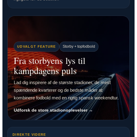
Storby + topfodbold
UDVALGT FEATURE
Fra storbyens lys til
kampdagens puls
Lad dig inspirere af de største stadioner, de mest
spændende kvarterer og de bedste måder at
kombinere fodbold med en rigtig spansk weekendtur.
Udforsk de store stadionoplevelser →
DIREKTE VIDERE