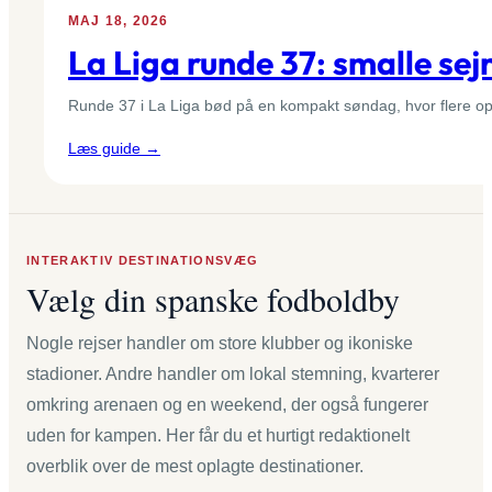
–
MAJ 18, 2026
Gruppe
La Liga runde 37: smalle sej
1
Runde 37 i La Liga bød på en kompakt søndag, hvor flere o
:
Læs guide →
La
Liga
runde
37:
INTERAKTIV DESTINATIONSVÆG
smalle
Vælg din spanske fodboldby
sejre,
røde
kort
Nogle rejser handler om store klubber og ikoniske
og
stadioner. Andre handler om lokal stemning, kvarterer
en
omkring arenaen og en weekend, der også fungerer
målrig
uden for kampen. Her får du et hurtigt redaktionelt
aften
i
overblik over de mest oplagte destinationer.
San