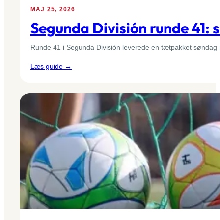
MAJ 25, 2026
Segunda División runde 41: 
Runde 41 i Segunda División leverede en tætpakket søndag m
:
Læs guide →
Segunda
División
runde
41:
store
udesejre,
sikre
hjemmetræf
og
afgørende
dobbeltscorere