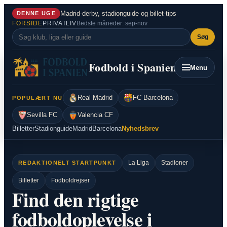
Spring
Madrid-derby, stadionguide og billet-tips
DENNE UGE
til
FORSIDE
PRIVATLIV
Bedste måneder: sep-nov
indhold
Søg
Fodbold i Spanien
Menu
Real Madrid
FC Barcelona
POPULÆRT NU
Sevilla FC
Valencia CF
Billetter
Stadionguide
Madrid
Barcelona
Nyhedsbrev
La Liga
Stadioner
REDAKTIONELT STARTPUNKT
Billetter
Fodboldrejser
Find den rigtige
fodboldoplevelse i