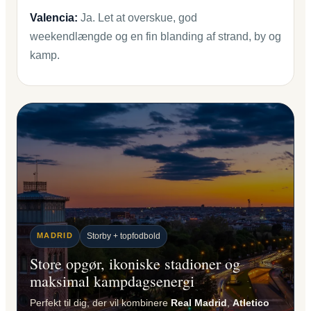
Valencia:
Ja. Let at overskue, god
weekendlængde og en fin blanding af strand, by og
kamp.
MADRID
Storby + topfodbold
Store opgør, ikoniske stadioner og
maksimal kampdagsenergi
Perfekt til dig, der vil kombinere
Real Madrid
,
Atletico