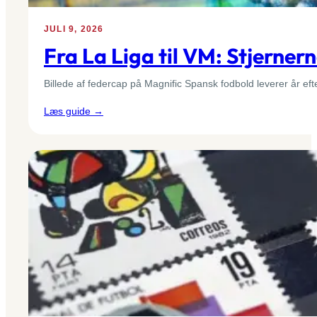
JULI 9, 2026
Fra La Liga til VM: Stjerner
Billede af federcap på Magnific Spansk fodbold leverer år eft
:
Læs guide →
Fra
La
Liga
til
VM:
Stjernerne
og
skadesrisikoen
i
2026