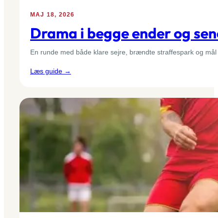
40
MAJ 18, 2026
Drama i begge ender og sene
En runde med både klare sejre, brændte straffespark og mål dy
:
Læs guide →
Drama
i
begge
ender
og
sene
afgørelser:
Runde
37
i
Primera
División
RFEF