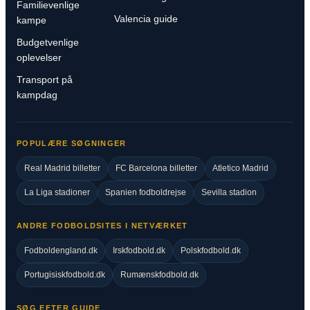
Familievenlige
Valencia guide
kampe
Budgetvenlige
oplevelser
Transport på
kampdag
POPULÆRE SØGNINGER
Real Madrid billetter
FC Barcelona billetter
Atletico Madrid
La Liga stadioner
Spanien fodboldrejse
Sevilla stadion
ANDRE FODBOLDSITES I NETVÆRKET
Fodboldengland.dk
Irskfodbold.dk
Polskfodbold.dk
Portugisiskfodbold.dk
Rumænskfodbold.dk
SØG EFTER GUIDE