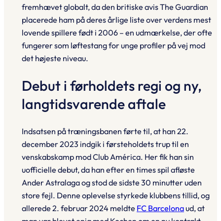
fremhævet globalt, da den britiske avis
The Guardian
placerede ham på deres årlige liste over verdens mest
lovende spillere født i 2006 – en udmærkelse, der ofte
fungerer som løftestang for unge profiler på vej mod
det højeste niveau.
Debut i førholdets regi og ny,
langtidsvarende aftale
Indsatsen på træningsbanen førte til, at han 22.
december 2023 indgik i førsteholdets trup til en
venskabskamp mod Club América. Her fik han sin
uofficielle debut, da han efter en times spil afløste
Ander Astralaga og stod de sidste 30 minutter uden
store fejl. Denne oplevelse styrkede klubbens tillid, og
allerede 2. februar 2024 meldte
FC Barcelona
ud, at
man var blevet enig med Kochen om en ny kontrakt