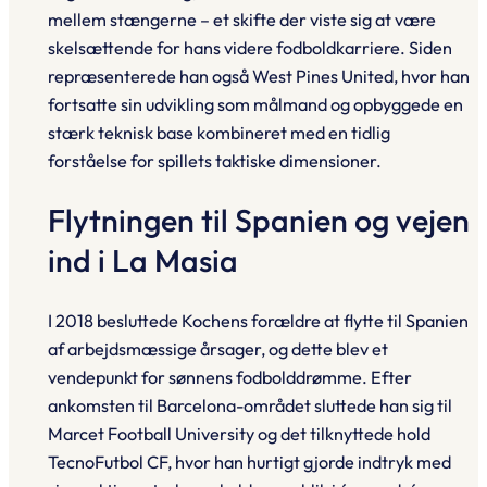
mellem stængerne – et skifte der viste sig at være
skelsættende for hans videre fodbold­karriere. Siden
repræsenterede han også West Pines United, hvor han
fortsatte sin udvikling som målmand og opbyggede en
stærk teknisk base kombineret med en tidlig
forståelse for spillets taktiske dimensioner.
Flytningen til Spanien og vejen
ind i La Masia
I 2018 besluttede Kochens forældre at flytte til Spanien
af arbejdsmæssige årsager, og dette blev et
vendepunkt for sønnens fodbold­drømme. Efter
ankomsten til Barcelona-området sluttede han sig til
Marcet Football University og det tilknyttede hold
TecnoFutbol CF, hvor han hurtigt gjorde indtryk med