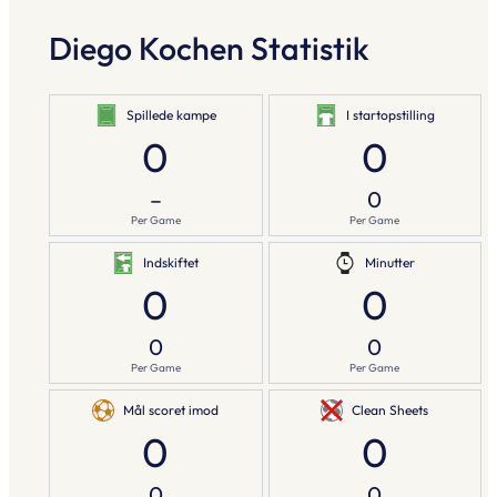
Diego Kochen Statistik
Spillede kampe
I startopstilling
0
0
–
0
Per Game
Per Game
Indskiftet
Minutter
0
0
0
0
Per Game
Per Game
Mål scoret imod
Clean Sheets
0
0
0
0