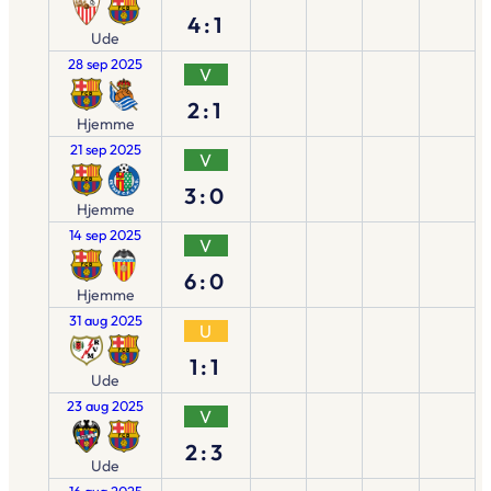
4:1
Ude
28 sep 2025
V
2:1
Hjemme
21 sep 2025
V
3:0
Hjemme
14 sep 2025
V
6:0
Hjemme
31 aug 2025
U
1:1
Ude
23 aug 2025
V
2:3
Ude
16 aug 2025