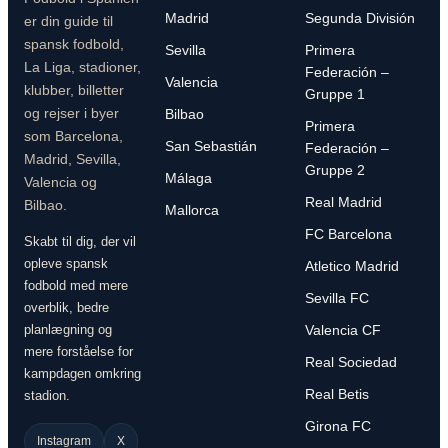
Madrid
Segunda División
er din guide til
spansk fodbold,
Sevilla
Primera
La Liga, stadioner,
Federación –
Valencia
klubber, billetter
Gruppe 1
og rejser i byer
Bilbao
Primera
som Barcelona,
San Sebastián
Federación –
Madrid, Sevilla,
Gruppe 2
Málaga
Valencia og
Real Madrid
Bilbao.
Mallorca
FC Barcelona
Skabt til dig, der vil
opleve spansk
Atletico Madrid
fodbold med mere
Sevilla FC
overblik, bedre
planlægning og
Valencia CF
mere forståelse for
Real Sociedad
kampdagen omkring
Real Betis
stadion.
Girona FC
Instagram
X