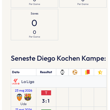
Per Game
Per Game
Saves
0
0
Per Game
Seneste Diego Kochen Kampe:
Dato
Resultat
La Liga
23 maj 2026
T
3:1
Ude
17 maj 2026