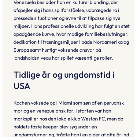
Venezuela besidder han en kulturel blanding, der
afspejler sig i hans spilforståelse, udprægede ro i
pressede situationer og evne til at tilpasse sig nye
miljøer. Hans professionelle udvikling har fulgt en støt
opadgående kurve, hvor modige familie­beslutninger,
dedikation til træningsmiljøer i både Nordamerika og
Europa samt hurtigt voksende ansvar på
landsholdsniveau har spillet væsentlige roller.
Tidlige år og ungdomstid i
USA
Kochen voksede op i Miami som søn af en peruansk
mor og en venezuelansk far. I starten var han
markspiller hos den lokale klub Weston FC, men da
holdets faste keeper blev syg under en
ungdomsturnering, trådte han i en alder af otte år ind