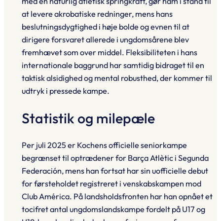
med en naturlig atletisk springkraft, gør ham i stand til
at levere akrobatiske redninger, mens hans
beslutnings­dygtighed i høje bolde og evnen til at
dirigere forsvaret allerede i ungdomsårene blev
fremhævet som over middel. Fleksibiliteten i hans
internationale baggrund har samtidig bidraget til en
taktisk alsidighed og mental robusthed, der kommer til
udtryk i pressede kampe.
Statistik og milepæle
Per juli 2025 er Kochens officielle seniorkampe
begrænset til optrædener for Barça Atlètic i Segunda
Federación, mens han fortsat har sin uofficielle debut
for førsteholdet registreret i venskabskampen mod
Club América. På landsholdsfronten har han opnået et
tocifret antal ungdomslandskampe fordelt på U17 og