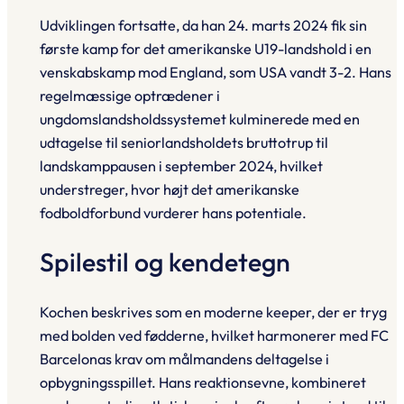
Udviklingen fortsatte, da han 24. marts 2024 fik sin
første kamp for det amerikanske U19-landshold i en
venskabskamp mod England, som USA vandt 3-2. Hans
regelmæssige optrædener i
ungdomslandsholdssystemet kulminerede med en
udtagelse til senior­landsholdets bruttotrup til
landskamppausen i september 2024, hvilket
understreger, hvor højt det amerikanske
fodboldforbund vurderer hans potentiale.
Spilestil og kendetegn
Kochen beskrives som en moderne keeper, der er tryg
med bolden ved fødderne, hvilket harmonerer med FC
Barcelonas krav om målmandens deltagelse i
opbygningsspillet. Hans reaktions­evne, kombineret