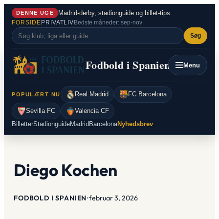
Spring
Madrid-derby, stadionguide og billet-tips
DENNE UGE
til
FORSIDE
PRIVATLIV
Bedste måneder: sep-nov
indhold
Søg
Fodbold i Spanien
Menu
Real Madrid
FC Barcelona
POPULÆRT NU
Sevilla FC
Valencia CF
Billetter
Stadionguide
Madrid
Barcelona
Nyhedsbrev
Diego Kochen
FODBOLD I SPANIEN
•
februar 3, 2026