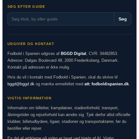
SØG EFTER GUIDE
Søg
UDGIVER OG KONTAKT
Fodbold i Spanien udgives af
BGGD Digital
, CVR: 34482853.
Adresse: Dalgas Boulevard 48, 2000 Frederiksberg, Danmark.
Kontakt på adressen er ikke mulig.
Hvis du vil i kontakt med Fodbold i Spanien, skal du skrive til
bggd@bggd.dk
og mærke emnefeltet med
att: fodboldispanien.dk
.
VIGTIG INFORMATION
Information om billetter, kampdatoer, stadionforhold, transport,
åbningstider og rejseforhold kan ændre sig. Tjek derfor altid officielle
klubber, billetudbydere, ligaer, stadioner og transportaktører, før du
bestiller eller rejser.
En del af artiklerne på siden er lavet ved hjælp af AI. Vigtig