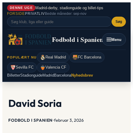
Spring
Madrid-derby, stadionguide og billet-tips
DENNE UGE
til
FORSIDE
PRIVATLIV
Bedste måneder: sep-nov
indhold
Søg
Fodbold i Spanien
Menu
Real Madrid
FC Barcelona
POPULÆRT NU
Sevilla FC
Valencia CF
Billetter
Stadionguide
Madrid
Barcelona
Nyhedsbrev
David Soria
FODBOLD I SPANIEN
•
februar 3, 2026