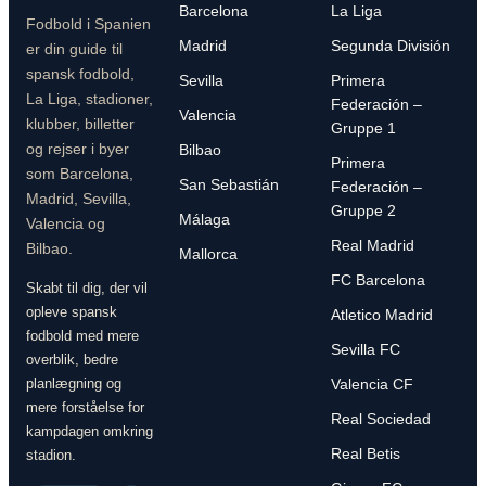
Barcelona
La Liga
Fodbold i Spanien
Madrid
Segunda División
er din guide til
spansk fodbold,
Sevilla
Primera
La Liga, stadioner,
Federación –
Valencia
klubber, billetter
Gruppe 1
og rejser i byer
Bilbao
Primera
som Barcelona,
San Sebastián
Federación –
Madrid, Sevilla,
Gruppe 2
Málaga
Valencia og
Real Madrid
Bilbao.
Mallorca
FC Barcelona
Skabt til dig, der vil
opleve spansk
Atletico Madrid
fodbold med mere
Sevilla FC
overblik, bedre
planlægning og
Valencia CF
mere forståelse for
Real Sociedad
kampdagen omkring
Real Betis
stadion.