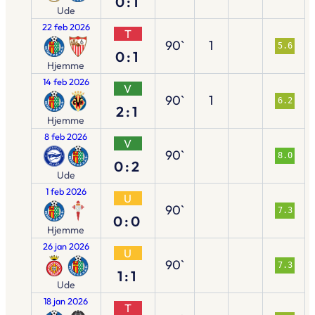
0:1
Ude
22 feb 2026
T
90`
1
5.6
0:1
Hjemme
14 feb 2026
V
90`
1
6.2
2:1
Hjemme
8 feb 2026
V
90`
8.0
0:2
Ude
1 feb 2026
U
90`
7.3
0:0
Hjemme
26 jan 2026
U
90`
7.3
1:1
Ude
18 jan 2026
T