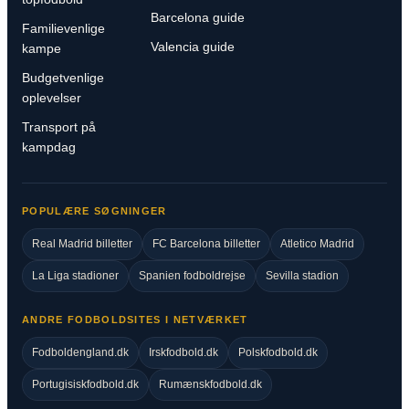
Barcelona guide
Familievenlige
Valencia guide
kampe
Budgetvenlige
oplevelser
Transport på
kampdag
POPULÆRE SØGNINGER
Real Madrid billetter
FC Barcelona billetter
Atletico Madrid
La Liga stadioner
Spanien fodboldrejse
Sevilla stadion
ANDRE FODBOLDSITES I NETVÆRKET
Fodboldengland.dk
Irskfodbold.dk
Polskfodbold.dk
Portugisiskfodbold.dk
Rumænskfodbold.dk