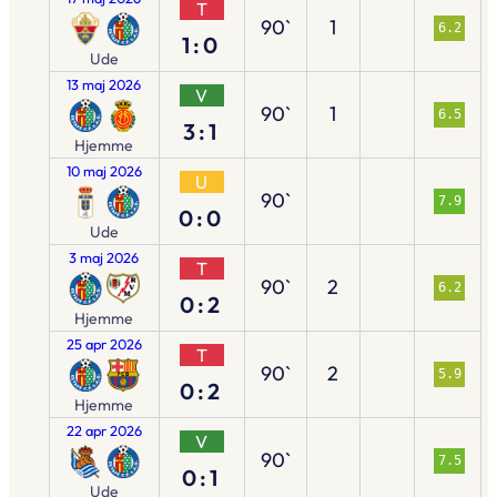
T
90`
1
6.2
1:0
Ude
13 maj 2026
V
90`
1
6.5
3:1
Hjemme
10 maj 2026
U
90`
7.9
0:0
Ude
3 maj 2026
T
90`
2
6.2
0:2
Hjemme
25 apr 2026
T
90`
2
5.9
0:2
Hjemme
22 apr 2026
V
90`
7.5
0:1
Ude