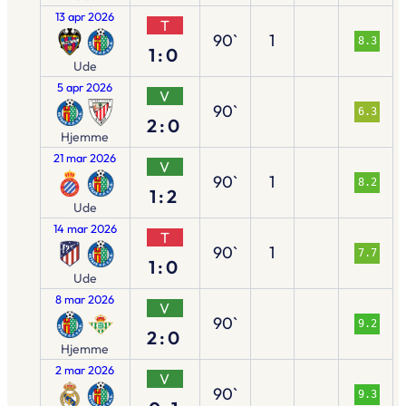
13 apr 2026
T
90`
1
8.3
1:0
Ude
5 apr 2026
V
90`
6.3
2:0
Hjemme
21 mar 2026
V
90`
1
8.2
1:2
Ude
14 mar 2026
T
90`
1
7.7
1:0
Ude
8 mar 2026
V
90`
9.2
2:0
Hjemme
2 mar 2026
V
90`
9.3