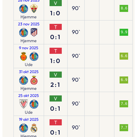
V
90`
8.6
1:0
Hjemme
23 nov 2025
T
90`
9.9
0:1
Hjemme
9 nov 2025
T
90`
6.6
1:0
Ude
31 okt 2025
V
90`
6.9
2:1
Hjemme
25 okt 2025
V
90`
7.6
0:1
Ude
19 okt 2025
T
90`
7.7
0:1
Hjemme