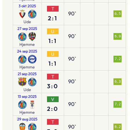
3 okt 2025
T
90`
6.5
2:1
Ude
27 sep 2025
U
90`
6.9
1:1
Hjemme
24 sep 2025
U
90`
7.2
1:1
Hjemme
21 sep 2025
T
90`
6.3
3:0
Ude
13 sep 2025
V
90`
7.2
2:0
Hjemme
29 aug 2025
T
90`
6.2