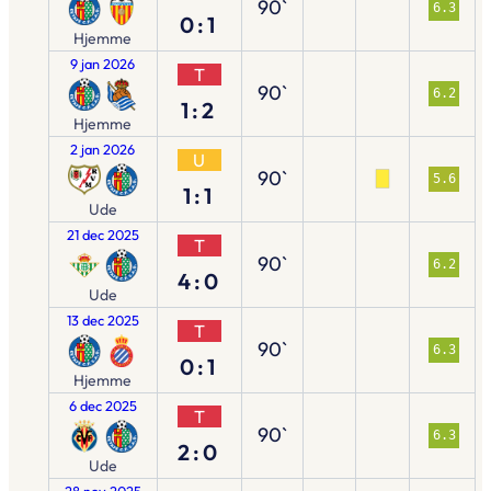
90`
6.3
0:1
Hjemme
9 jan 2026
T
90`
6.2
1:2
Hjemme
2 jan 2026
U
90`
5.6
1:1
Ude
21 dec 2025
T
90`
6.2
4:0
Ude
13 dec 2025
T
90`
6.3
0:1
Hjemme
6 dec 2025
T
90`
6.3
2:0
Ude
28 nov 2025