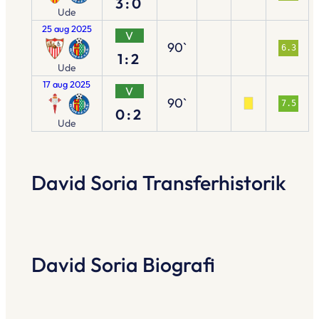
3:0
Ude
25 aug 2025
V
90`
6.3
1:2
Ude
17 aug 2025
V
90`
7.5
0:2
Ude
David Soria Transferhistorik
David Soria Biografi