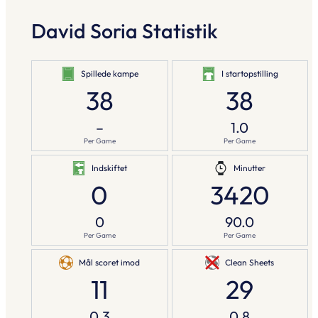
David Soria Statistik
Spillede kampe
I startopstilling
38
38
–
1.0
Per Game
Per Game
Indskiftet
Minutter
0
3420
0
90.0
Per Game
Per Game
Mål scoret imod
Clean Sheets
11
29
0.3
0.8