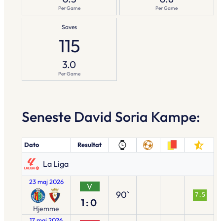
Per Game
Per Game
Saves
115
3.0
Per Game
Seneste David Soria Kampe:
Dato
Resultat
La Liga
23 maj 2026
V
90`
7.5
1:0
Hjemme
17 maj 2026