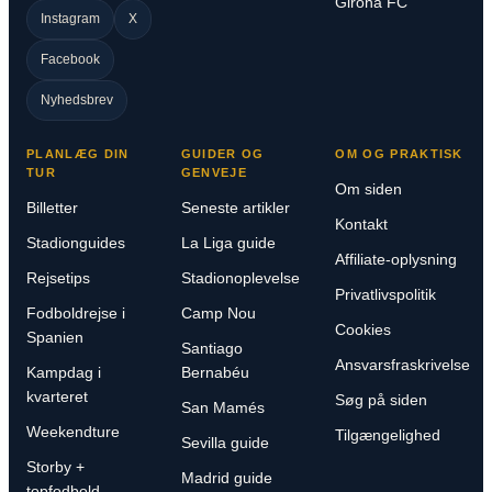
Girona FC
Instagram
X
Facebook
Nyhedsbrev
PLANLÆG DIN
GUIDER OG
OM OG PRAKTISK
TUR
GENVEJE
Om siden
Billetter
Seneste artikler
Kontakt
Stadionguides
La Liga guide
Affiliate-oplysning
Rejsetips
Stadionoplevelse
Privatlivspolitik
Fodboldrejse i
Camp Nou
Cookies
Spanien
Santiago
Ansvarsfraskrivelse
Kampdag i
Bernabéu
kvarteret
Søg på siden
San Mamés
Weekendture
Tilgængelighed
Sevilla guide
Storby +
Madrid guide
topfodbold