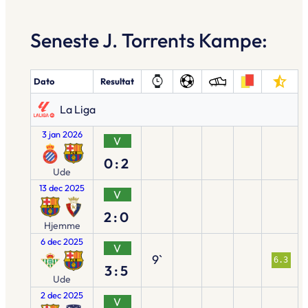
Seneste J. Torrents Kampe:
Dato
Resultat
La Liga
3 jan 2026
V
0:2
Ude
13 dec 2025
V
2:0
Hjemme
6 dec 2025
V
9`
6.3
3:5
Ude
2 dec 2025
V