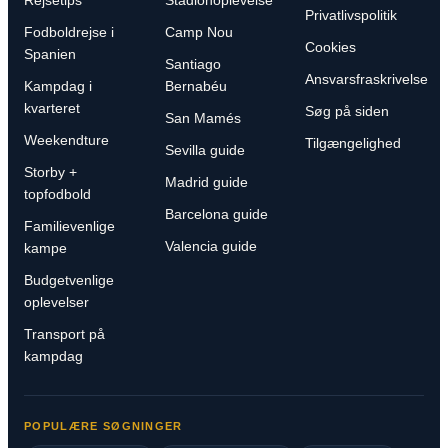
Privatlivspolitik
Fodboldrejse i
Camp Nou
Cookies
Spanien
Santiago
Ansvarsfraskrivelse
Kampdag i
Bernabéu
kvarteret
Søg på siden
San Mamés
Weekendture
Tilgængelighed
Sevilla guide
Storby +
Madrid guide
topfodbold
Barcelona guide
Familievenlige
Valencia guide
kampe
Budgetvenlige
oplevelser
Transport på
kampdag
POPULÆRE SØGNINGER