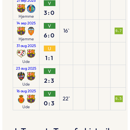
21 sep 2025
V
3:0
Hjemme
14 sep 2025
V
16`
6.7
6:0
Hjemme
31 aug 2025
U
1:1
Ude
23 aug 2025
V
2:3
Ude
16 aug 2025
V
22`
6.5
0:3
Ude