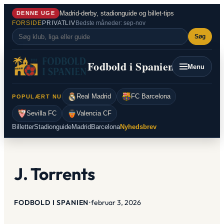
Spring
Madrid-derby, stadionguide og billet-tips
DENNE UGE
til
FORSIDE
PRIVATLIV
Bedste måneder: sep-nov
indhold
Søg
Fodbold i Spanien
Menu
Real Madrid
FC Barcelona
POPULÆRT NU
Sevilla FC
Valencia CF
Billetter
Stadionguide
Madrid
Barcelona
Nyhedsbrev
J. Torrents
FODBOLD I SPANIEN
•
februar 3, 2026