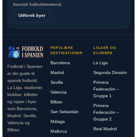
klassisk fodboldweekend.
Udforsk byer
POPULÆRE
LIGAER OG
DESTINATIONER
KLUBBER
Barcelona
La Liga
Fodbold i Spanien
Madrid
Segunda División
er din guide til
spansk fodbold,
Sevilla
Primera
La Liga, stadioner,
Federación –
Valencia
klubber, billetter
Gruppe 1
og rejser i byer
Bilbao
Primera
som Barcelona,
San Sebastián
Federación –
Madrid, Sevilla,
Gruppe 2
Málaga
Valencia og
Real Madrid
Bilbao.
Mallorca