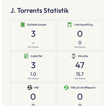
J. Torrents Statistik
Spillede kampe
I startopstilling
3
0
–
0
Per Game
Per Game
Indskiftet
Minutter
3
47
1.0
15.7
Per Game
Per Game
Mål
Mål på straffespark
0
0
0
0