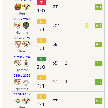
22 mar 2026
T
31`
6.6
1:0
Ude
16 mar 2026
U
90`
6.5
1:1
Hjemme
8 mar 2026
U
58`
6.5
1:1
Ude
4 mar 2026
V
65`
2
7.3
3:0
Hjemme
28 feb 2026
U
90`
1
7.7
1:1
Hjemme
21 feb 2026
U
77`
6.7
1:1
Ude