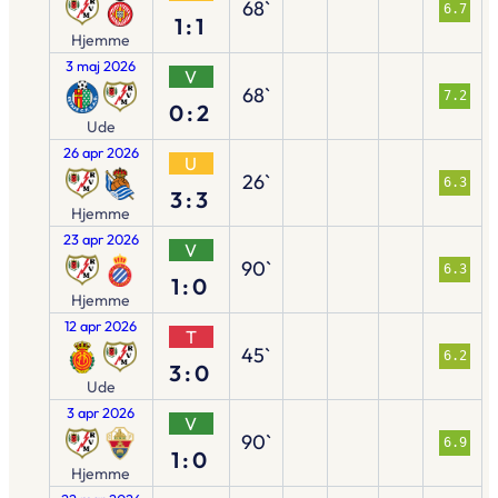
68`
6.7
1:1
Hjemme
3 maj 2026
V
68`
7.2
0:2
Ude
26 apr 2026
U
26`
6.3
3:3
Hjemme
23 apr 2026
V
90`
6.3
1:0
Hjemme
12 apr 2026
T
45`
6.2
3:0
Ude
3 apr 2026
V
90`
6.9
1:0
Hjemme