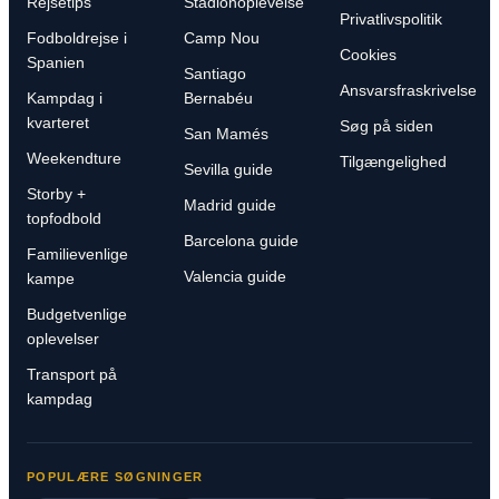
Rejsetips
Stadionoplevelse
Privatlivspolitik
Fodboldrejse i
Camp Nou
Cookies
Spanien
Santiago
Ansvarsfraskrivelse
Kampdag i
Bernabéu
kvarteret
Søg på siden
San Mamés
Weekendture
Tilgængelighed
Sevilla guide
Storby +
Madrid guide
topfodbold
Barcelona guide
Familievenlige
Valencia guide
kampe
Budgetvenlige
oplevelser
Transport på
kampdag
POPULÆRE SØGNINGER