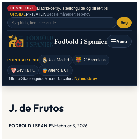
Spring
Madrid-derby, stadionguide og billet-tips
DENNE UGE
til
FORSIDE
PRIVATLIV
Bedste måneder: sep-nov
indhold
Søg
Fodbold i Spanien
Menu
Real Madrid
FC Barcelona
POPULÆRT NU
Sevilla FC
Valencia CF
Billetter
Stadionguide
Madrid
Barcelona
Nyhedsbrev
J. de Frutos
FODBOLD I SPANIEN
•
februar 3, 2026