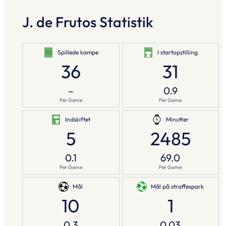
J. de Frutos Statistik
Spillede kampe
I startopstilling
36
31
–
0.9
Per Game
Per Game
Indskiftet
Minutter
5
2485
0.1
69.0
Per Game
Per Game
Mål
Mål på straffespark
10
1
0.3
0.03