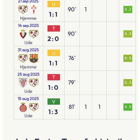
21 sep 2025
U
90`
1
8.2
1:1
Hjemme
14 sep 2025
T
90`
6.3
2:0
Ude
31 aug 2025
U
76`
6.6
1:1
Hjemme
25 aug 2025
T
79`
6.3
1:0
Ude
15 aug 2025
V
81`
1
1
8.9
1:3
Ude