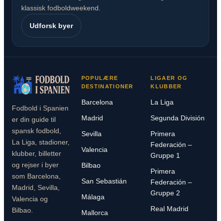
klassisk fodboldweekend.
Udforsk byer
POPULÆRE
LIGAER OG
DESTINATIONER
KLUBBER
Barcelona
La Liga
Fodbold i Spanien
Madrid
Segunda División
er din guide til
spansk fodbold,
Sevilla
Primera
La Liga, stadioner,
Federación –
Valencia
klubber, billetter
Gruppe 1
og rejser i byer
Bilbao
Primera
som Barcelona,
San Sebastián
Federación –
Madrid, Sevilla,
Gruppe 2
Málaga
Valencia og
Real Madrid
Bilbao.
Mallorca