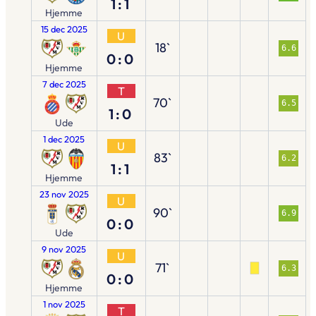
1:1
Hjemme
15 dec 2025
U
18`
6.6
0:0
Hjemme
7 dec 2025
T
70`
6.5
1:0
Ude
1 dec 2025
U
83`
6.2
1:1
Hjemme
23 nov 2025
U
90`
6.9
0:0
Ude
9 nov 2025
U
71`
6.3
0:0
Hjemme
1 nov 2025
T