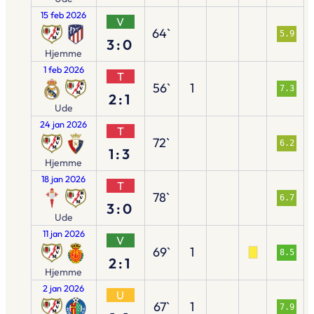
15 feb 2026
V
64`
5.9
3:0
Hjemme
1 feb 2026
T
56`
1
7.3
2:1
Ude
24 jan 2026
T
72`
6.2
1:3
Hjemme
18 jan 2026
T
78`
6.7
3:0
Ude
11 jan 2026
V
69`
1
8.5
2:1
Hjemme
2 jan 2026
U
67`
1
7.9