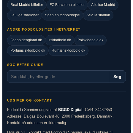
Real Madrid billetter
FC Barcelona billetter
Atletico Madrid
La Liga stadioner
Spanien fodboldrejse
Sevilla stadion
ANDRE FODBOLDSITES I NETVÆRKET
Fodboldengland.dk
Irskfodbold.dk
Polskfodbold.dk
Portugisiskfodbold.dk
Rumænskfodbold.dk
SØG EFTER GUIDE
Søg
UDGIVER OG KONTAKT
Fodbold i Spanien udgives af
BGGD Digital
, CVR: 34482853.
Adresse: Dalgas Boulevard 48, 2000 Frederiksberg, Danmark.
Kontakt på adressen er ikke mulig.
Hvis du vil i kontakt med Fodbold i Spanien, skal du skrive til