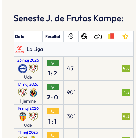
Seneste J. de Frutos Kampe:
Dato
Resultat
La Liga
23 maj 2026
V
45`
6.6
1:2
Ude
17 maj 2026
V
90`
7.2
2:0
Hjemme
14 maj 2026
U
30`
6.2
1:1
Ude
11 maj 2026
U