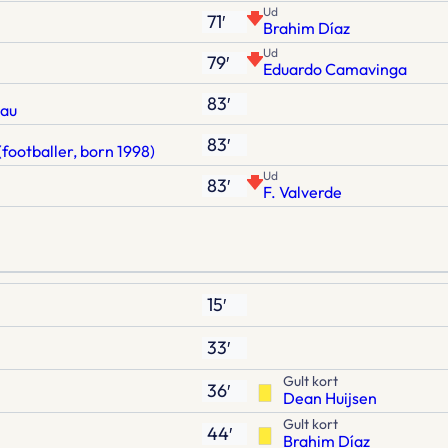
Ud
71′
Brahim Díaz
Ud
79′
Eduardo Camavinga
83′
au
83′
footballer, born 1998)
Ud
83′
F. Valverde
15′
33′
Gult kort
36′
Dean Huijsen
Gult kort
44′
Brahim Díaz