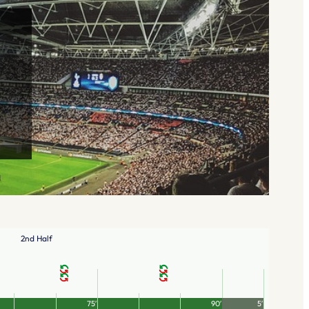
2nd Half
75′
90′
5′