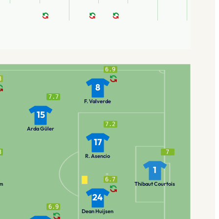
6.9
3
8
7.7
F. Valverde
15
7.2
Arda Güler
17
3
7
R. Asencio
1
6.7
am
Thibaut Courtois
24
6.9
Dean Huijsen