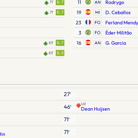
11
Rodrygo
AN
71′
6.7
19
D. Ceballos
MI
71′
6.7
23
Ferland Mend
FO
3
Éder Militão
FO
16
G. Garcia
AN
83′
6.7
83′
6.3
27′
Ud
46′
Dean Huijsen
71′
71′
tin