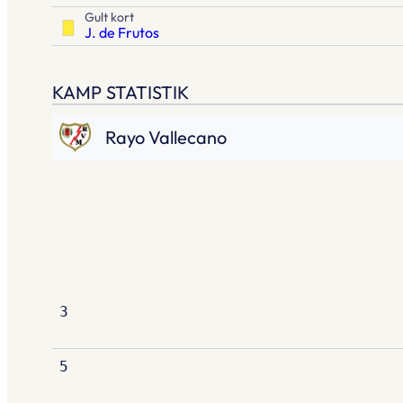
Gult kort
J. de Frutos
KAMP STATISTIK
Rayo Vallecano
3
5