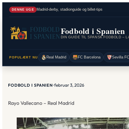
Spring
Madrid-derby, stadionguide og billet-tips
DENNE UGE
til
indhold
Fodbold i Spanien
Real Madrid
FC Barcelona
Sevilla F
POPULÆRT NU
februar 3, 2026
FODBOLD I SPANIEN
•
Rayo Vallecano – Real Madrid