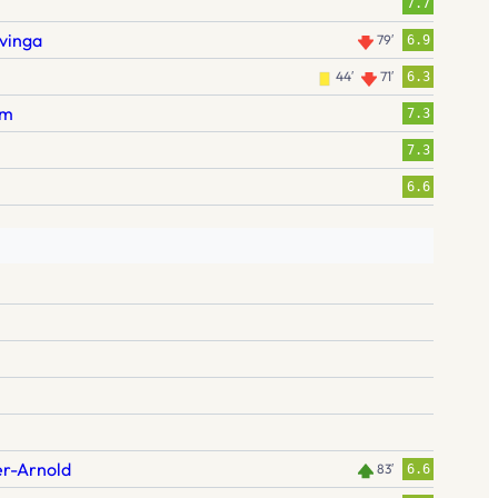
7.7
vinga
79′
6.9
44′
71′
6.3
am
7.3
7.3
6.6
er-Arnold
83′
6.6