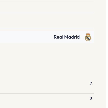
Real Madrid
2
8