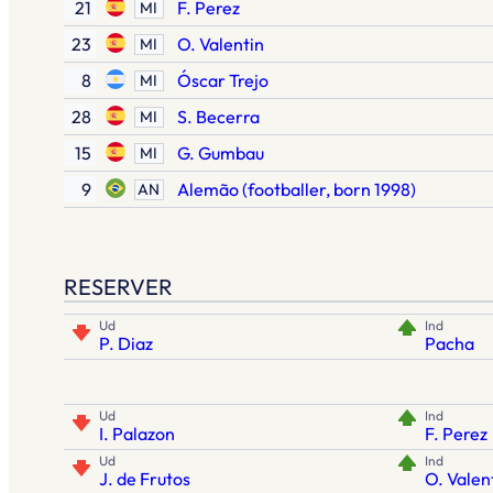
21
F. Perez
MI
23
O. Valentin
MI
8
Óscar Trejo
MI
28
S. Becerra
MI
15
G. Gumbau
MI
9
Alemão (footballer, born 1998)
AN
RESERVER
Ud
Ind
P. Diaz
Pacha
Ud
Ind
I. Palazon
F. Perez
Ud
Ind
J. de Frutos
O. Valen