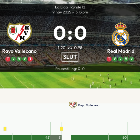
La Liga
Runde 12
|
9 nov 2025
–
3:15 pm
0
:
0
1.20
0.98
xG
Rayo Vallecano
Real Madrid
SLUT
T
V
V
V
T
T
V
V
V
V
Pausestilling: 0-0
Rayo Vallecano
45′
3′
60′