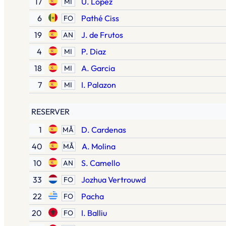
17
U. Lopez
MI
6
Pathé Ciss
FO
19
J. de Frutos
AN
4
P. Diaz
MI
18
A. Garcia
MI
7
I. Palazon
MI
RESERVER
1
D. Cardenas
MÅ
40
A. Molina
MÅ
10
S. Camello
AN
33
Jozhua Vertrouwd
FO
22
Pacha
FO
20
I. Balliu
FO