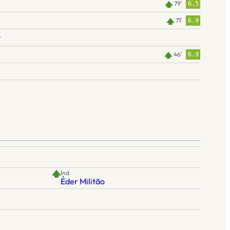
79′
6.5
71′
6.9
y
46′
6.9
Ind
Éder Militão