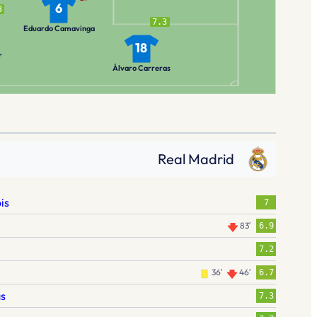
6
3
7.3
Eduardo Camavinga
18
r
Álvaro Carreras
Real Madrid
is
7
83′
6.9
7.2
36′
46′
6.7
as
7.3