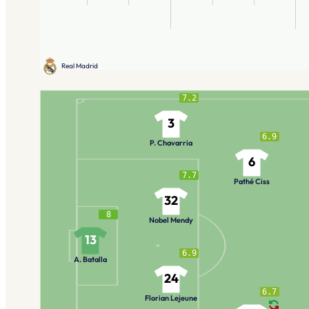
Real Madrid
7.2
3
6.9
P. Chavarria
6
7.7
Pathé Ciss
32
8
Nobel Mendy
13
6.9
A. Batalla
24
6.7
Florian Lejeune