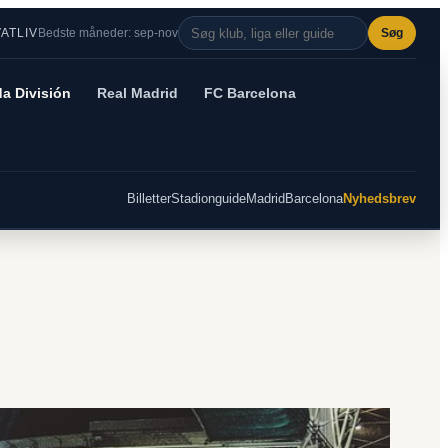
VATLIV
Bedste måneder: sep-nov
Søg
a División
Real Madrid
FC Barcelona
Billetter
Stadionguide
Madrid
Barcelona
Nyhedsbrev