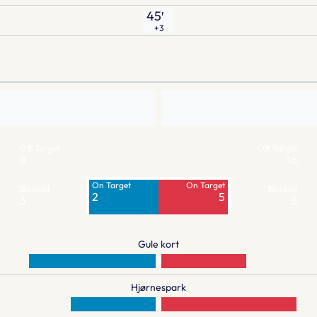
45′
+3
Off Target
Off Target
8
16
On Target
On Target
Blocked
Blocked
2
5
3
6
Gule kort
Hjørnespark