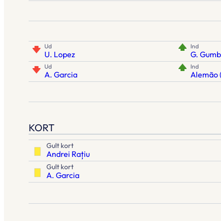
Ud
Ind
U. Lopez
G. Gumb
Ud
Ind
A. Garcia
Alemão (
KORT
Gult kort
Andrei Rațiu
Gult kort
A. Garcia