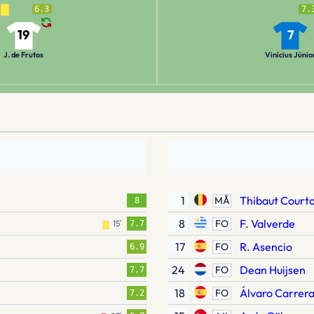
6.3
7.
19
7
J. de Frutos
Vinícius Júnio
1
Thibaut Courto
MÅ
8
8
F. Valverde
FO
15′
7.7
17
R. Asencio
FO
6.9
24
Dean Huijsen
FO
7.7
18
Álvaro Carrer
FO
7.2