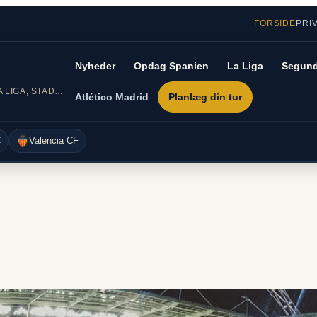
FORSIDE
PRI
Nyheder
Opdag Spanien
La Liga
Segund
DIN GUIDE TIL SPANSK FODBOLD – LA LIGA, STADIONER OG REJSER
Atlético Madrid
Planlæg din tur
C
Valencia CF