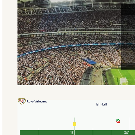
Rayo Vallecano
1st Half
15′
30′