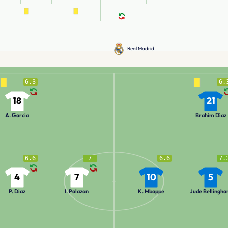
Real Madrid
6.3
6.
18
21
A. Garcia
Brahim Díaz
6.6
7
6.6
7.
4
7
10
5
P. Diaz
I. Palazon
K. Mbappe
Jude Bellingh