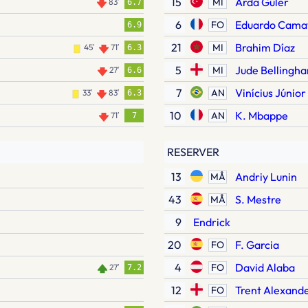
15
Arda Güler
MI
83′
6.7
6
Eduardo Cama
FO
6.9
21
Brahim Díaz
MI
45′
71′
6.3
5
Jude Bellingh
MI
27′
6.6
7
Vinícius Júnior
AN
33′
83′
6.3
10
K. Mbappe
AN
71′
7
RESERVER
13
Andriy Lunin
MÅ
43
S. Mestre
MÅ
9
Endrick
20
F. Garcia
FO
4
David Alaba
FO
27′
7.2
12
Trent Alexand
FO