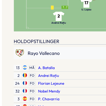
17
7.7
U. Lopez
2
Andrei Rațiu
HOLDOPSTILLINGER
Rayo Vallecano
13
A. Batalla
MÅ
2
Andrei Rațiu
FO
24
Florian Lejeune
FO
32
Nobel Mendy
FO
3
P. Chavarria
FO