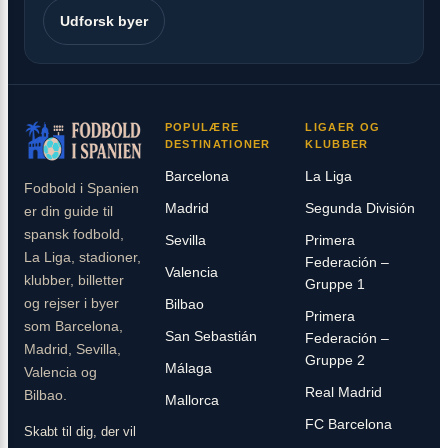
Udforsk byer
POPULÆRE
LIGAER OG
DESTINATIONER
KLUBBER
Barcelona
La Liga
Fodbold i Spanien
Madrid
Segunda División
er din guide til
spansk fodbold,
Sevilla
Primera
La Liga, stadioner,
Federación –
Valencia
klubber, billetter
Gruppe 1
og rejser i byer
Bilbao
Primera
som Barcelona,
San Sebastián
Federación –
Madrid, Sevilla,
Gruppe 2
Málaga
Valencia og
Real Madrid
Bilbao.
Mallorca
FC Barcelona
Skabt til dig, der vil