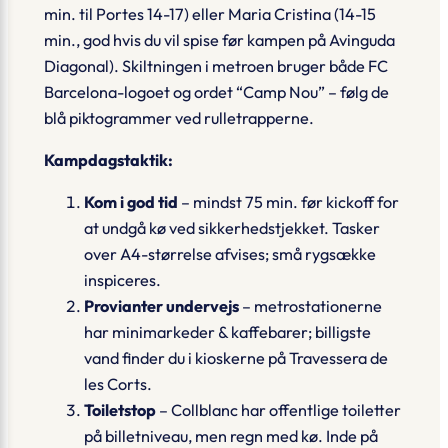
min. til Portes 14-17) eller
Maria Cristina
(14-15
min., god hvis du vil spise før kampen på Avinguda
Diagonal). Skiltningen i metroen bruger både FC
Barcelona-logoet og ordet “Camp Nou” – følg de
blå piktogrammer ved rulletrapperne.
Kampdagstaktik:
Kom i god tid
– mindst 75 min. før kickoff for
at undgå kø ved sikkerhedstjekket. Tasker
over A4-størrelse afvises; små rygsække
inspiceres.
Provianter undervejs
– metrostationerne
har minimarkeder & kaffebarer; billigste
vand finder du i kioskerne på Travessera de
les Corts.
Toiletstop
– Collblanc har offentlige toiletter
på billetniveau, men regn med kø. Inde på