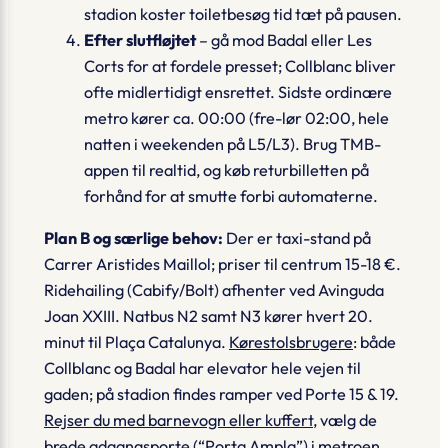
stadion koster toiletbesøg tid tæt på pausen.
Efter slutfløjtet
– gå mod
Badal
eller
Les
Corts
for at fordele presset; Collblanc bliver
ofte midlertidigt ensrettet. Sidste ordinære
metro kører ca. 00:00 (fre-lør 02:00, hele
natten i weekenden på L5/L3). Brug TMB-
appen til realtid, og køb returbilletten på
forhånd for at smutte forbi automaterne.
Plan B og særlige behov:
Der er taxi-stand på
Carrer Aristides Maillol
; priser til centrum 15-18 €.
Ridehailing (Cabify/Bolt) afhenter ved
Avinguda
Joan XXIII
. Natbus N2 samt N3 kører hvert 20.
minut til Plaça Catalunya.
Kørestolsbrugere
: både
Collblanc og Badal har elevator hele vejen til
gaden; på stadion findes ramper ved Porte 15 & 19.
Rejser du med barnevogn eller kuffert
, vælg de
brede adgangsporte (“Porta Ampla”) i metroen.