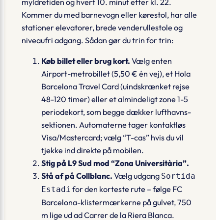
myldretiden og hvert 10. minut efter kl. 22.
Kommer du med barnevogn eller kørestol, har alle
stationer elevatorer, brede venderullestole og
niveaufri adgang. Sådan gør du trin for trin:
Køb billet eller brug kort.
Vælg enten
Airport-metrobillet
(5,50 € én vej), et
Hola
Barcelona Travel Card
(uindskrænket rejse
48-120 timer) eller et almindeligt zone 1-5
periodekort, som begge dækker lufthavns­
sektionen. Automaterne tager kontaktløs
Visa/Mastercard; vælg “T-cas” hvis du vil
tjekke ind direkte på mobilen.
Stig på L9 Sud mod “Zona Universitària”.
Stå af på
Collblanc
.
Vælg udgang
Sortida
for den korteste rute – følge FC
Estadi
Barcelona-klistermærkerne på gulvet, 750
m lige ud ad Carrer de la Riera Blanca.