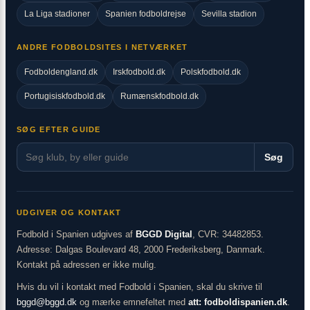
La Liga stadioner
Spanien fodboldrejse
Sevilla stadion
ANDRE FODBOLDSITES I NETVÆRKET
Fodboldengland.dk
Irskfodbold.dk
Polskfodbold.dk
Portugisiskfodbold.dk
Rumænskfodbold.dk
SØG EFTER GUIDE
Søg
UDGIVER OG KONTAKT
Fodbold i Spanien udgives af
BGGD Digital
, CVR: 34482853.
Adresse: Dalgas Boulevard 48, 2000 Frederiksberg, Danmark.
Kontakt på adressen er ikke mulig.
Hvis du vil i kontakt med Fodbold i Spanien, skal du skrive til
bggd@bggd.dk
og mærke emnefeltet med
att: fodboldispanien.dk
.