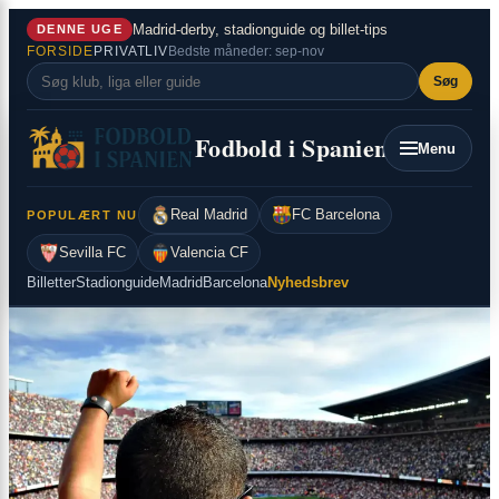
×
Spring
Madrid-derby, stadionguide og billet-tips
DENNE UGE
til
FORSIDE
PRIVATLIV
Bedste måneder: sep-nov
indhold
Søg
Fodbold i Spanien
Menu
Real Madrid
FC Barcelona
POPULÆRT NU
Sevilla FC
Valencia CF
Billetter
Stadionguide
Madrid
Barcelona
Nyhedsbrev