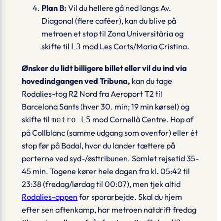
Plan B:
Vil du hellere gå ned langs Av.
Diagonal (flere caféer), kan du blive på
metroen et stop til
Zona Universitària
og
skifte til
mod
Les Corts/Maria Cristina
.
L3
Ønsker du lidt billigere billet eller vil du ind via
hovedindgangen ved Tribuna,
kan du tage
Rodalies-tog R2 Nord
fra
Aeroport T2
til
Barcelona Sants
(hver 30. min; 19 min kørsel) og
skifte til
mod
Cornellà Centre
. Hop af
metro L5
på
Collblanc
(samme udgang som ovenfor) eller ét
stop før på
Badal
, hvor du lander tættere på
porterne ved syd-/østtribunen. Samlet rejsetid 35-
45 min. Togene kører hele dagen fra kl. 05:42 til
23:38 (fredag/lørdag til 00:07), men tjek altid
Rodalies-appen
for sporarbejde. Skal du hjem
efter sen aftenkamp, har metroen natdrift fredag