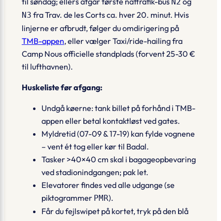
til søndag; ellers afgår første nattrafik-bus
og
N2
fra Trav. de les Corts ca. hver 20. minut. Hvis
N3
linjerne er afbrudt, følger du omdirigering på
TMB-appen
, eller vælger
Taxi/ride-hailing
fra
Camp Nous officielle standplads (forvent 25-30 €
til lufthavnen).
Huskeliste før afgang:
Undgå køerne: tank billet på forhånd i TMB-
appen eller betal kontaktløst ved gates.
Myldretid (07-09 & 17-19) kan fylde vognene
– vent ét tog eller kør til Badal.
Tasker >40×40 cm skal i bagageopbevaring
ved stadionindgangen; pak let.
Elevatorer findes ved alle udgange (se
piktogrammer
).
PMR
Får du fejlswipet på kortet, tryk på den blå