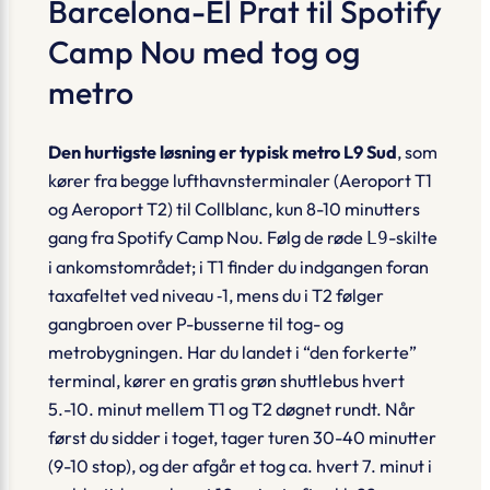
Barcelona-El Prat til Spotify
Camp Nou med tog og
metro
Den hurtigste løsning er typisk
metro L9 Sud
, som
kører fra begge lufthavnsterminaler (Aeroport T1
og Aeroport T2) til
Collblanc
, kun 8-10 minutters
gang fra Spotify Camp Nou. Følg de røde
-skilte
L9
i ankomstområdet; i T1 finder du indgangen foran
taxafeltet ved niveau ‑1, mens du i T2 følger
gangbroen over P-busserne til tog- og
metrobygningen. Har du landet i “den forkerte”
terminal, kører en gratis grøn shuttlebus hvert
5.-10. minut mellem T1 og T2 døgnet rundt. Når
først du sidder i toget, tager turen 30-40 minutter
(9-10 stop), og der afgår et tog ca. hvert 7. minut i