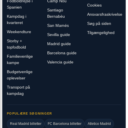
Fodboldrejse i
Camp Nou
Cookies
Spanien
Santiago
Ansvarsfraskrivelse
Kampdag i
Bernabéu
kvarteret
Søg på siden
San Mamés
Weekendture
Tilgængelighed
Sevilla guide
Storby +
Madrid guide
topfodbold
Barcelona guide
Familievenlige
Valencia guide
kampe
Budgetvenlige
oplevelser
Transport på
kampdag
POPULÆRE SØGNINGER
Real Madrid billetter
FC Barcelona billetter
Atletico Madrid