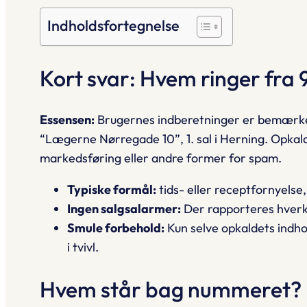
Indholdsfortegnelse
Kort svar: Hvem ringer fra
Essensen:
Brugernes indberetninger er bemærke
“Lægerne Nørregade 10”
, 1. sal i Herning. Opka
markedsføring eller andre former for spam.
Typiske formål:
tids- eller receptfornyelse
Ingen salgs­alarmer:
Der rapporteres hverke
Smule forbehold:
Kun selve opkaldets indhold
i tvivl.
Hvem står bag nummeret?