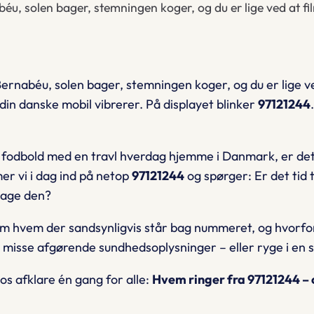
abéu, solen bager, stemningen koger, og du er lige ved at
Bernabéu
, solen bager, stemningen koger, og du er lige 
n danske mobil vibrerer. På displayet blinker
97121244
k fodbold med en travl hverdag hjemme i Danmark, er det
er vi i dag ind på netop
97121244
og spørger:
Er det tid 
 tage den?
 om hvem der sandsynligvis står bag nummeret, og hvorfor
 misse afgørende sundhedsoplysninger – eller ryge i en
 os afklare én gang for alle:
Hvem ringer fra 97121244 – o