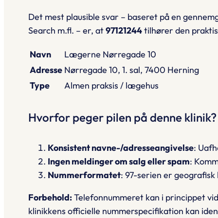
Det
mest
plausible svar – baseret på en genne
Search m.fl. – er, at
97121244
tilhører den prakti
Navn
Lægerne Nørregade 10
Adresse
Nørregade 10, 1. sal, 7400 Herning
Type
Almen praksis / lægehus
Hvorfor peger pilen på denne klinik?
Konsistent navne-/adresseangivelse
: Uafh
Ingen meldinger om salg eller spam
: Komm
Nummerformatet
: 97-serien er geografisk
Forbehold:
Telefonnummeret kan i princippet vide
klinikkens officielle nummerspecifikation kan ide