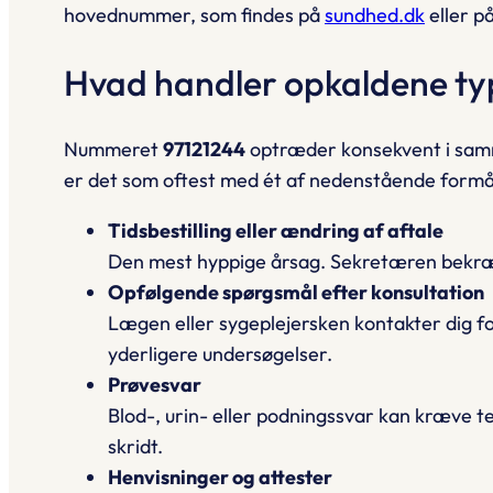
hovednummer, som findes på
sundhed.dk
eller p
Hvad handler opkaldene ty
Nummeret
97121244
optræder konsekvent i sa
er det som oftest med ét af nedenstående formål – 
Tidsbestilling eller ændring af aftale
Den mest hyppige årsag. Sekretæren bekræfter 
Opfølgende spørgsmål efter konsultation
Lægen eller sygeplejersken kontakter dig f
yderligere undersøgelser.
Prøvesvar
Blod-, urin- eller podningssvar kan kræve t
skridt.
Henvisninger og attester