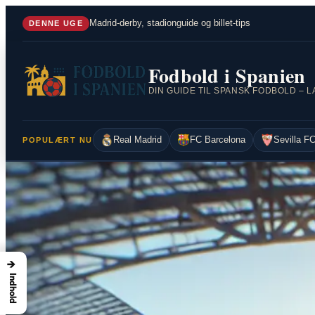
Spring
Madrid-derby, stadionguide og billet-tips
DENNE UGE
til
indhold
Fodbold i Spanien
Real Madrid
FC Barcelona
Sevilla F
POPULÆRT NU
→
Indhold