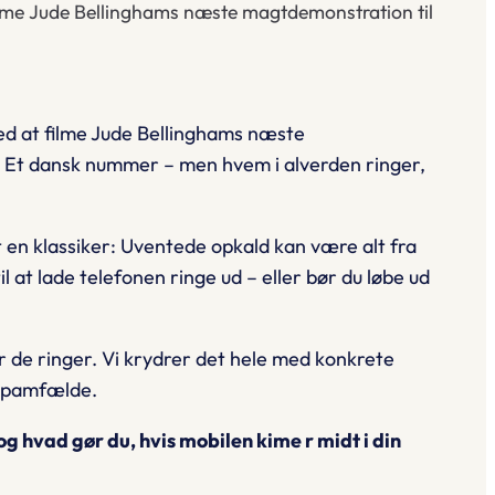
 filme Jude Bellinghams næste magtdemonstration til
ved at filme Jude Bellinghams næste
. Et dansk nummer – men hvem i alverden ringer,
 en klassiker: Uventede opkald kan være alt fra
til at lade telefonen ringe ud – eller bør du løbe ud
 de ringer. Vi krydrer det hele med konkrete
 spamfælde.
g hvad gør du, hvis mobilen kime r midt i din