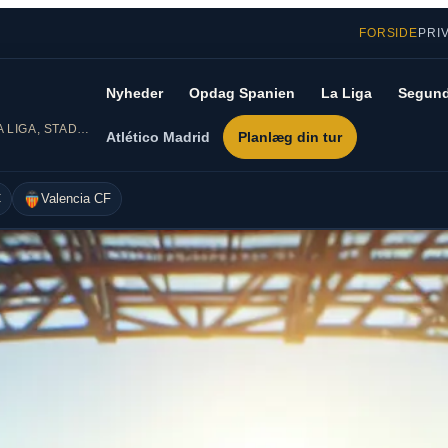
FORSIDE
PRI
Nyheder
Opdag Spanien
La Liga
Segund
DIN GUIDE TIL SPANSK FODBOLD – LA LIGA, STADIONER OG REJSER
Atlético Madrid
Planlæg din tur
C
Valencia CF