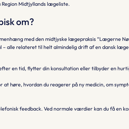
å Region Midtjyllands lægeliste.
pisk om?
mmenhæng med den midtjyske lægepraksis
“Lægerne Nørr
alle relateret til helt almindelig drift af en dansk lægek
en tid, flytter din konsultation eller tilbyder en hurtig
or at høre, hvordan du reagerer på ny medicin, om sympt
elefonisk feedback. Ved normale værdier kan du få en kor