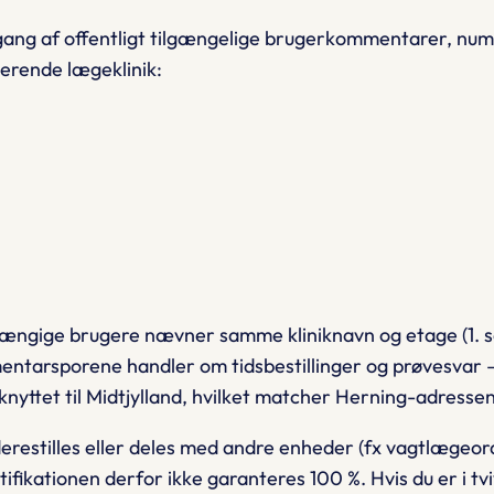
mgang af offentligt tilgængelige brugerkommentarer, n
serende lægeklinik:
ængige brugere nævner samme kliniknavn og etage (1. sal
entarsporene handler om tidsbestillinger og prøvesvar 
 knyttet til Midtjylland, hvilket matcher Herning-adressen
restilles eller deles med andre enheder (fx vagtlægeordn
ntifikationen derfor
ikke
garanteres 100 %. Hvis du er i tvi