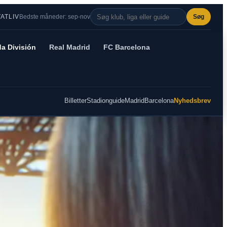
VATLIV
Bedste måneder: sep-nov
Søg
a División
Real Madrid
FC Barcelona
Billetter
Stadionguide
Madrid
Barcelona
Nyhedsbrev