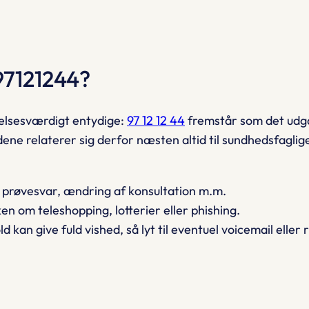
 97121244?
lsesværdigt entydige:
97 12 12 44
fremstår som det udg
ldene relaterer sig derfor næsten altid til sundhedsfaglige 
, prøvesvar, ændring af konsultation m.m.
n om teleshopping, lotterier eller phishing.
 kan give fuld vished, så lyt til eventuel voicemail eller 