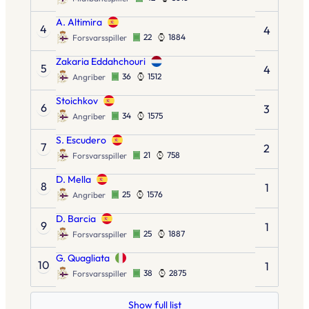
A. Altimira
4
4
22
1884
Forsvarsspiller
Zakaria Eddahchouri
5
4
36
1512
Angriber
Stoichkov
6
3
34
1575
Angriber
S. Escudero
7
2
21
758
Forsvarsspiller
D. Mella
8
1
25
1576
Angriber
D. Barcia
9
1
25
1887
Forsvarsspiller
G. Quagliata
10
1
38
2875
Forsvarsspiller
Show full list