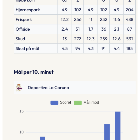
Røde kort
0.1
2
0
0
2
Hjørnespark
4.9
102
4.9
102
4.9
204
Frispark
12.2
256
11
232
11.6
488
Offside
2.4
51
1.7
36
2.1
87
Skud
13
272
12.3
259
12.6
531
Skud på mål
4.5
94
4.3
91
4.4
185
Mål per 10. minut
Deportivo La Coruna