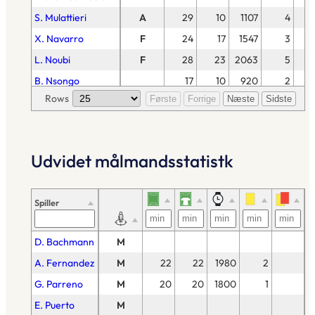
S. Mulattieri
A
29
10
1107
4
X. Navarro
F
24
17
1547
3
L. Noubi
F
28
23
2063
5
B. Nsongo
17
10
920
2
Rows
Første
Forrige
Næste
Sidste
G. Quagliata
F
38
34
2875
9
R. Rodriguez
M
15
9
800
2
M. Soriano
M
42
42
3616
3
Udvidet målmandsstatistk
Stoichkov
A
34
17
1575
5
Spiller
D. Bachmann
M
A. Fernandez
M
22
22
1980
2
G. Parreno
M
20
20
1800
1
E. Puerto
M