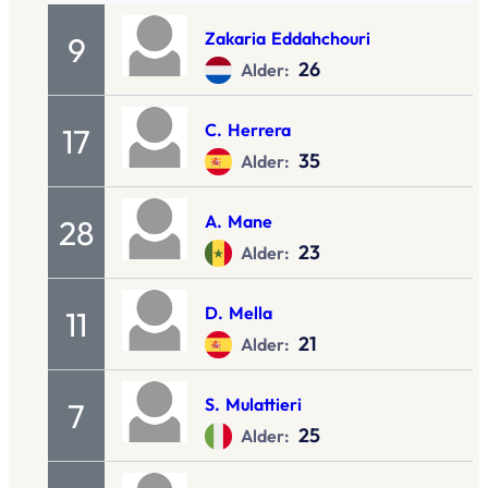
Zakaria
Eddahchouri
9
26
Alder:
C.
Herrera
17
35
Alder:
A.
Mane
28
23
Alder:
D.
Mella
11
21
Alder:
S.
Mulattieri
7
25
Alder: