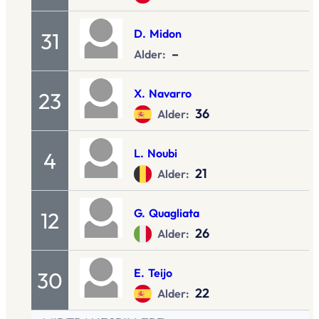
D.
Midon
31
–
Alder:
X.
Navarro
23
36
Alder:
L.
Noubi
4
21
Alder:
G.
Quagliata
12
26
Alder:
E.
Teijo
30
22
Alder: