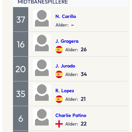
MIDTBANESPILLERE
N.
Carillo
37
–
Alder:
J.
Gragera
16
26
Alder:
J.
Jurado
20
34
Alder:
R.
Lopez
35
21
Alder:
Charlie
Patino
6
22
Alder: