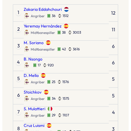
Zakaria Eddahchouri
1
12
36
1512
Angriber
Yeremay Hernández
2
11
38
3003
Midtbanespiller
M. Soriano
3
6
42
3616
Midtbanespiller
B. Nsongo
4
6
17
920
D. Mella
5
5
25
1576
Angriber
Stoichkov
6
5
34
1575
Angriber
S. Mulattieri
7
4
29
1107
Angriber
Cruz Luismi
8
3