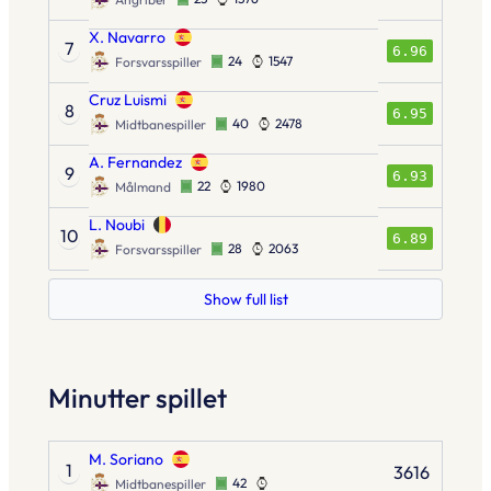
X. Navarro
7
6.96
24
1547
Forsvarsspiller
Cruz Luismi
8
6.95
40
2478
Midtbanespiller
A. Fernandez
9
6.93
22
1980
Målmand
L. Noubi
10
6.89
28
2063
Forsvarsspiller
Show full list
Minutter spillet
M. Soriano
1
3616
42
Midtbanespiller