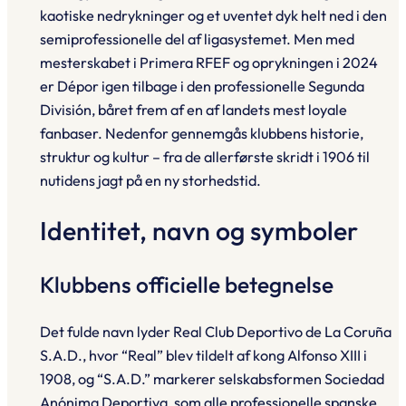
kaotiske nedrykninger og et uventet dyk helt ned i den
semiprofessionelle del af ligasystemet. Men med
mesterskabet i Primera RFEF og oprykningen i 2024
er Dépor igen tilbage i den professionelle Segunda
División, båret frem af en af landets mest loyale
fanbaser. Nedenfor gennemgås klubbens historie,
struktur og kultur – fra de allerførste skridt i 1906 til
nutidens jagt på en ny storhedstid.
Identitet, navn og symboler
Klubbens officielle betegnelse
Det fulde navn lyder Real Club Deportivo de La Coruña
S.A.D., hvor “Real” blev tildelt af kong Alfonso XIII i
1908, og “S.A.D.” markerer selskabsformen Sociedad
Anónima Deportiva, som alle professionelle spanske