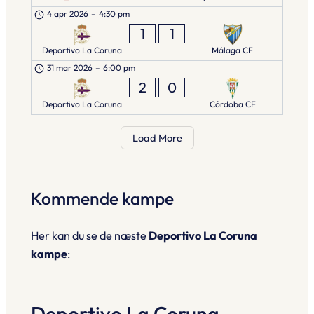
4 apr 2026
–
4:30 pm
1
1
Deportivo La Coruna
Málaga CF
31 mar 2026
–
6:00 pm
2
0
Deportivo La Coruna
Córdoba CF
Load More
Kommende kampe
Her kan du se de næste
Deportivo La Coruna
kampe
:
Deportivo La Coruna