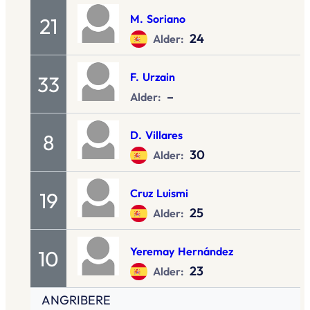
M.
Soriano
21
24
Alder:
F.
Urzain
33
–
Alder:
D.
Villares
8
30
Alder:
Cruz
Luismi
19
25
Alder:
Yeremay
Hernández
10
23
Alder:
ANGRIBERE