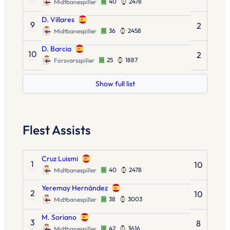
40
2478
Midtbanespiller
D. Villares
9
2
36
2458
Midtbanespiller
D. Barcia
10
2
25
1887
Forsvarsspiller
Show full list
Flest Assists
Cruz Luismi
1
10
40
2478
Midtbanespiller
Yeremay Hernández
2
10
38
3003
Midtbanespiller
M. Soriano
3
8
42
3616
Midtbanespiller