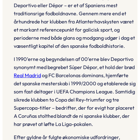
Deportivo eller Dépor – er et af Spaniens mest
traditionsrige fodboldnavne. Gennem mere end et
århundrede har klubben fra Atlanterhavskysten været
et markant referencepunkt for galicisk sport, og
perioderne med både glans og modgang udgør i dag et
væsentligt kapitel af den spanske fodboldhistorie.
I 1990’erne og begyndelsen af 00’erne blev Deportivo
synonymt med begrebet Súper Dépor, et hold der brød
Real Madrid
og FC Barcelonas dominans, hjemførte
det spanske mesterskab i 1999/2000 og etablerede sig
som fast deltager i UEFA Champions League. Samtidig
sikrede klubben to Copa del Rey-triumfer og tre
Supercopa-titler – bedrifter, der for evigt har placeret
A Coruñas stolthed blandt de ni spanske klubber, der
har prøvet at løfte La Liga-pokalen.
Efter gyldne år fulgte økonomiske udfordringer,