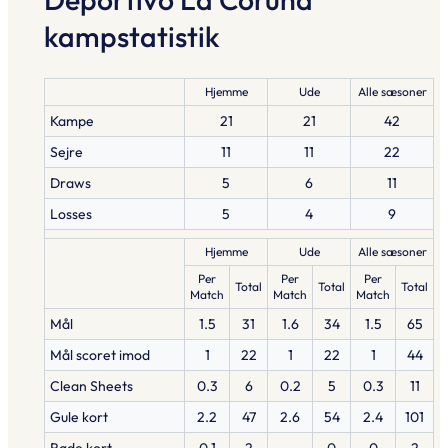
kampstatistik
Hjemme
Ude
Alle sæsoner
Kampe
21
21
42
Sejre
11
11
22
Draws
5
6
11
Losses
5
4
9
Hjemme
Ude
Alle sæsoner
Per
Per
Per
Total
Total
Total
Match
Match
Match
Mål
1.5
31
1.6
34
1.5
65
Mål scoret imod
1
22
1
22
1
44
Clean Sheets
0.3
6
0.2
5
0.3
11
Gule kort
2.2
47
2.6
54
2.4
101