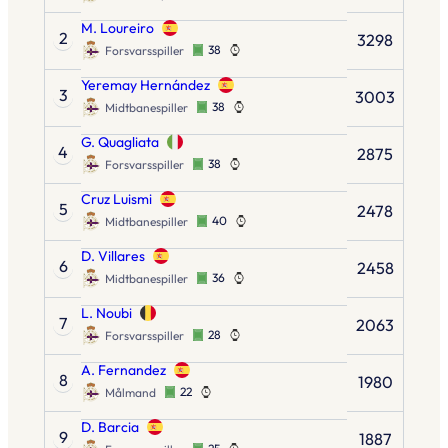
M. Loureiro
2
3298
38
Forsvarsspiller
Yeremay Hernández
3
3003
38
Midtbanespiller
G. Quagliata
4
2875
38
Forsvarsspiller
Cruz Luismi
5
2478
40
Midtbanespiller
D. Villares
6
2458
36
Midtbanespiller
L. Noubi
7
2063
28
Forsvarsspiller
A. Fernandez
8
1980
22
Målmand
D. Barcia
9
1887