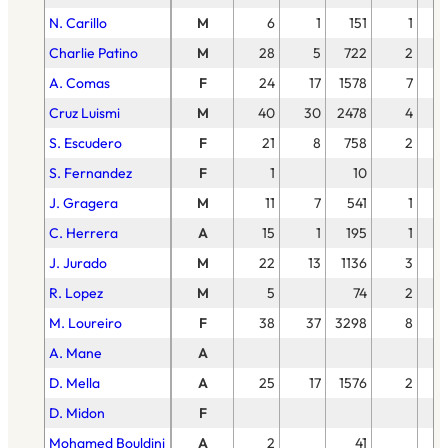
N. Carillo
M
6
1
151
1
Charlie Patino
M
28
5
722
2
A. Comas
F
24
17
1578
7
Cruz Luismi
M
40
30
2478
4
S. Escudero
F
21
8
758
2
S. Fernandez
F
1
10
J. Gragera
M
11
7
541
1
C. Herrera
A
15
1
195
1
J. Jurado
M
22
13
1136
3
R. Lopez
M
5
74
2
M. Loureiro
F
38
37
3298
8
A. Mane
A
D. Mella
A
25
17
1576
2
D. Midon
F
Mohamed Bouldini
A
2
41