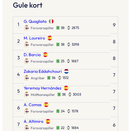
Gule kort
G. Quagliata
1
9
38
2875
Forsvarsspiller
M. Loureiro
2
8
38
3298
Forsvarsspiller
D. Barcia
3
8
25
1887
Forsvarsspiller
Zakaria Eddahchouri
4
7
36
1512
Angriber
Yeremay Hernández
5
7
38
3003
Midtbanespiller
A. Comas
6
7
24
1578
Forsvarsspiller
A. Altimira
7
6
22
1884
Forsvarsspiller