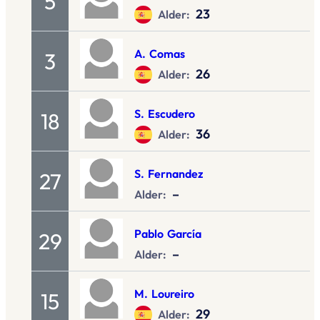
5
23
Alder:
A.
Comas
3
26
Alder:
S.
Escudero
18
36
Alder:
S.
Fernandez
27
–
Alder:
Pablo
García
29
–
Alder:
M.
Loureiro
15
29
Alder: