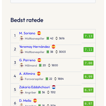
Bedst ratede
M. Soriano
1
7.13
42
3616
Midtbanespiller
Yeremay Hernández
2
7.11
38
3003
Midtbanespiller
G. Parreno
3
7.00
20
1800
Målmand
A. Altimira
4
6.99
22
1884
Forsvarsspiller
Zakaria Eddahchouri
5
6.97
36
1512
Angriber
D. Mella
6
6.97
25
1576
Angriber