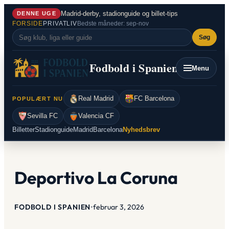
Spring
Madrid-derby, stadionguide og billet-tips
DENNE UGE
til
FORSIDE
PRIVATLIV
Bedste måneder: sep-nov
indhold
Søg
Fodbold i Spanien
Menu
Real Madrid
FC Barcelona
POPULÆRT NU
Sevilla FC
Valencia CF
Billetter
Stadionguide
Madrid
Barcelona
Nyhedsbrev
Deportivo La Coruna
FODBOLD I SPANIEN
•
februar 3, 2026