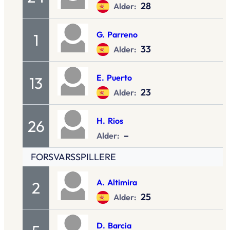
28
Alder:
G.
Parreno
1
33
Alder:
E.
Puerto
13
23
Alder:
H.
Rios
26
–
Alder:
FORSVARSSPILLERE
A.
Altimira
2
25
Alder:
D.
Barcia