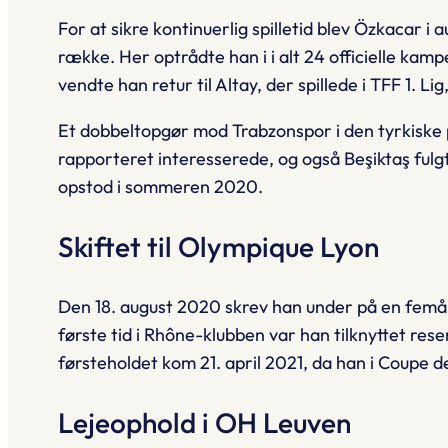
For at sikre kontinuerlig spilletid blev Özkacar i
række. Her optrådte han i i alt 24 officielle kam
vendte han retur til Altay, der spillede i TFF 1. 
Et dobbeltopgør mod Trabzonspor i den tyrkiske
rapporteret interesserede, og også Beşiktaş fulg
opstod i sommeren 2020.
Skiftet til Olympique Lyon
Den 18. august 2020 skrev han under på en femår
første tid i Rhône-klubben var han tilknyttet res
førsteholdet kom 21. april 2021, da han i Coupe 
Lejeophold i OH Leuven