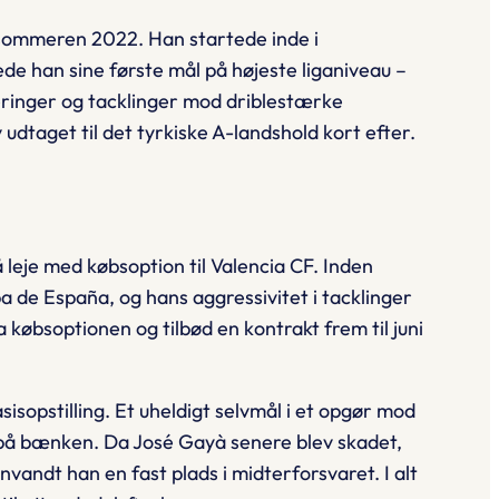
il sommeren 2022. Han startede inde i
ede han sine første mål på højeste liganiveau –
keringer og tacklinger mod driblestærke
dtaget til det tyrkiske A-landshold kort efter.
 leje med købsoption til Valencia CF. Inden
pa de España, og hans aggressivitet i tacklinger
a købsoptionen og tilbød en kontrakt frem til juni
sopstilling. Et uheldigt selvmål i et opgør mod
e på bænken. Da José Gayà senere blev skadet,
vandt han en fast plads i midterforsvaret. I alt