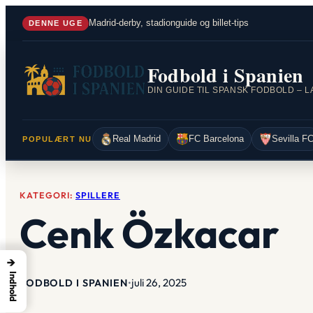
Spring
Madrid-derby, stadionguide og billet-tips
DENNE UGE
til
indhold
Fodbold i Spanien
Real Madrid
FC Barcelona
Sevilla F
POPULÆRT NU
KATEGORI:
SPILLERE
Cenk Özkacar
→
Indhold
juli 26, 2025
FODBOLD I SPANIEN
•