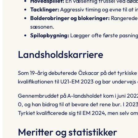
Hovedspillet:
En væsentlig trussel ved dødbo
Tacklinger:
Aggressiv timing og evne til at 
Bolderobringer og blokeringer:
Rangerede b
sæsonen.
Spilopbygning:
Lægger ofte første pasning f
Landsholdskarriere
Som 19-årig debuterede Özkacar på det tyrkiske U
kvalifikationen til U21-EM 2023 og bar undervejs 
Gennembruddet på A-landsholdet kom i juni 2022 
0, og han bidrog til at bevare det rene bur. I 20
Tyrkiet kvalificerede sig til EM 2024, men selv 
Meritter og statistikker