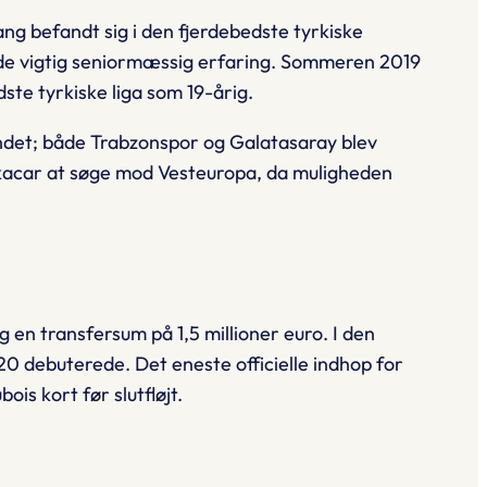
gang befandt sig i den fjerdebedste tyrkiske
mlede vigtig seniormæssig erfaring. Sommeren 2019
dste tyrkiske liga som 19-årig.
ndet; både Trabzonspor og Galatasaray blev
Özkacar at søge mod Vesteuropa, da muligheden
en transfersum på 1,5 millioner euro. I den
20 debuterede. Det eneste officielle indhop for
is kort før slutfløjt.