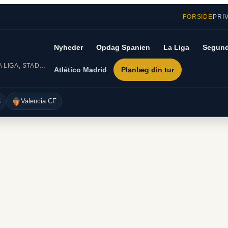
FORSIDE
PRI
Nyheder
Opdag Spanien
La Liga
Segund
DIN GUIDE TIL SPANSK FODBOLD – LA LIGA, STADIONER OG REJSER
Atlético Madrid
Planlæg din tur
C
Valencia CF