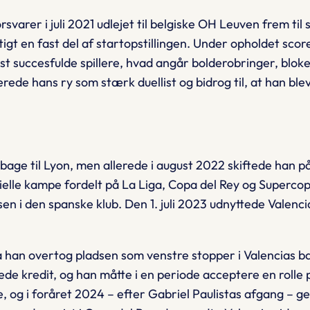
orsvarer i juli 2021 udlejet til belgiske OH Leuven frem t
gt en fast del af startopstillingen. Under opholdet scor
st succesfulde spillere, hvad angår bolderobringer, blo
e hans ry som stærk duellist og bidrog til, at han blev u
bage til Lyon, men allerede i august 2022 skiftede han på
icielle kampe fordelt på La Liga, Copa del Rey og Superco
sen i den spanske klub. Den 1. juli 2023 udnyttede Valenci
han overtog pladsen som venstre stopper i Valencias basi
ede kredit, og han måtte i en periode acceptere en roll
 og i foråret 2024 – efter Gabriel Paulistas afgang – gen