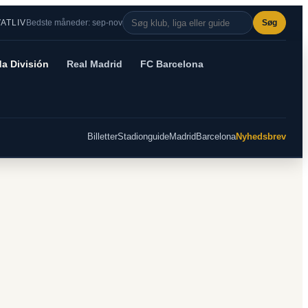
VATLIV
Bedste måneder: sep-nov
Søg
a División
Real Madrid
FC Barcelona
Billetter
Stadionguide
Madrid
Barcelona
Nyhedsbrev