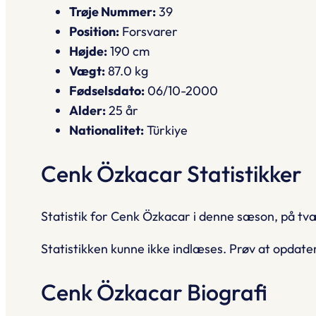
Trøje Nummer:
39
Position:
Forsvarer
Højde:
190 cm
Vægt:
87.0 kg
Fødselsdato:
06/10-2000
Alder:
25 år
Nationalitet:
Türkiye
Cenk Özkacar Statistikker
Statistik for Cenk Özkacar i denne sæson, på tvæ
Statistikken kunne ikke indlæses. Prøv at opdate
Cenk Özkacar Biografi