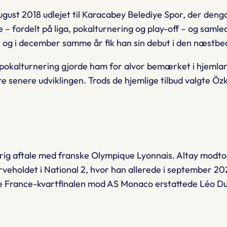
 august 2018 udlejet til Karacabey Belediye Spor, der den
pe – fordelt på liga, pokalturnering og play-off – og sa
Lig, og i december samme år fik han sin debut i den næstbe
 pokalturnering gjorde ham for alvor bemærket i hjemla
te senere udviklingen. Trods de hjemlige tilbud valgte 
ig aftale med franske Olympique Lyonnais. Altay modtog 
erveholdet i National 2, hvor han allerede i september 20
de France-kvartfinalen mod AS Monaco erstattede Léo Dubo