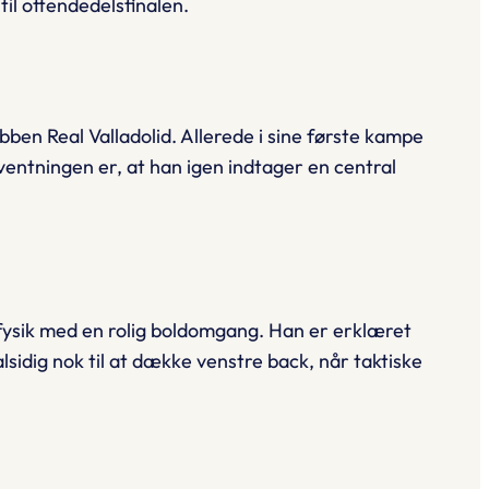
il ottendedelsfinalen.
ben Real Valladolid. Allerede i sine første kampe
entningen er, at han igen indtager en central
 fysik med en rolig boldomgang. Han er erklæret
sidig nok til at dække venstre back, når taktiske