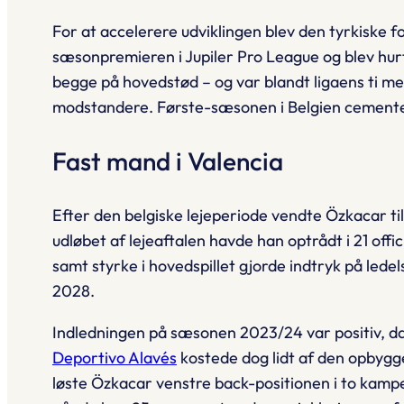
For at accelerere udviklingen blev den tyrkiske f
sæsonpremieren i Jupiler Pro League og blev hurti
begge på hovedstød – og var blandt ligaens ti me
modstandere. Første-sæsonen i Belgien cementered
Fast mand i Valencia
Efter den belgiske lejeperiode vendte Özkacar til
udløbet af lejeaftalen havde han optrådt i 21 off
samt styrke i hovedspillet gjorde indtryk på ledel
2028.
Indledningen på sæsonen 2023/24 var positiv, da 
Deportivo Alavés
kostede dog lidt af den opbygg
løste Özkacar venstre back-positionen i to kampe,