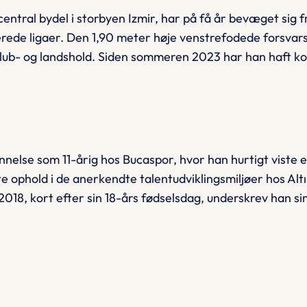
entral bydel i storbyen Izmir, har på få år bevæget sig 
ede ligaer. Den 1,90 meter høje venstrefodede forsvars
 klub- og landshold. Siden sommeren 2023 har han haft 
else som 11-årig hos Bucaspor, hvor han hurtigt viste 
rte ophold i de anerkendte talentudviklingsmiljøer hos Al
 2018, kort efter sin 18-års fødselsdag, underskrev han si