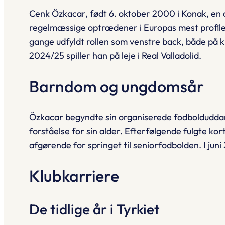
Cenk Özkacar, født 6. oktober 2000 i Konak, en c
regelmæssige optrædener i Europas mest profiler
gange udfyldt rollen som venstre back, både på
2024/25 spiller han på leje i Real Valladolid.
Barndom og ungdomsår
Özkacar begyndte sin organiserede fodbolduddann
forståelse for sin alder. Efterfølgende fulgte ko
afgørende for springet til seniorfodbolden. I juni
Klubkarriere
De tidlige år i Tyrkiet