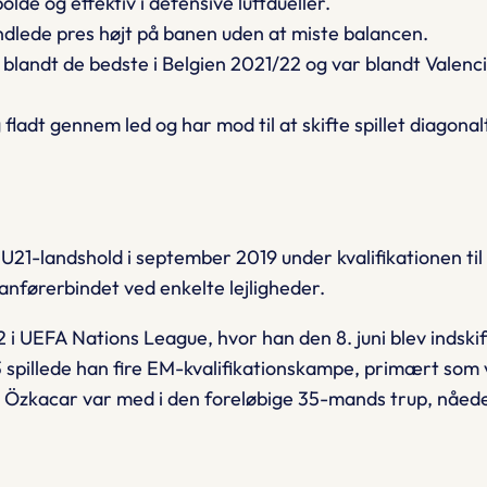
lde og effektiv i defensive luftdueller.
indlede pres højt på banen uden at miste balancen.
landt de bedste i Belgien 2021/22 og var blandt Valenci
ladt gennem led og har mod til at skifte spillet diagonal
21-landshold i september 2019 under kvalifikationen til
anførerbindet ved enkelte lejligheder.
i UEFA Nations League, hvor han den 8. juni blev indskif
23 spillede han fire EM-kvalifikationskampe, primært som 
om Özkacar var med i den foreløbige 35-mands trup, nåede