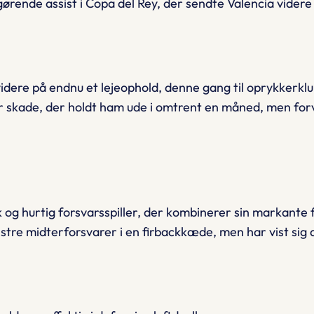
ende assist i Copa del Rey, der sendte Valencia videre t
idere på endnu et lejeophold, denne gang til oprykkerklub
r skade, der holdt ham ude i omtrent en måned, men forv
 og hurtig forsvarsspiller, der kombinerer sin markante
re midterforsvarer i en firbackkæde, men har vist sig al