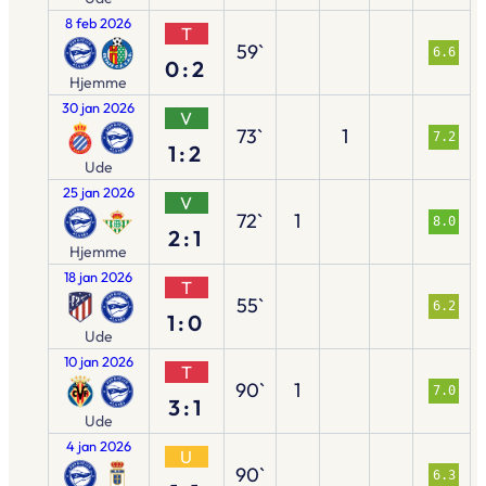
8 feb 2026
T
59`
6.6
0:2
Hjemme
30 jan 2026
V
73`
1
7.2
1:2
Ude
25 jan 2026
V
72`
1
8.0
2:1
Hjemme
18 jan 2026
T
55`
6.2
1:0
Ude
10 jan 2026
T
90`
1
7.0
3:1
Ude
4 jan 2026
U
90`
6.3