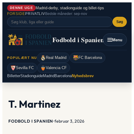
Spring
Madrid-derby, stadionguide og billet-tips
DENNE UGE
til
FORSIDE
PRIVATLIV
Bedste måneder: sep-nov
indhold
Søg
Fodbold i Spanien
Menu
Real Madrid
FC Barcelona
POPULÆRT NU
Sevilla FC
Valencia CF
Billetter
Stadionguide
Madrid
Barcelona
Nyhedsbrev
T. Martinez
FODBOLD I SPANIEN
•
februar 3, 2026