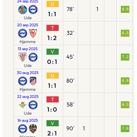
24 sep 2025
U
78`
1
6.9
1:1
Ude
20 sep 2025
T
32`
6.5
1:2
Hjemme
13 sep 2025
V
45`
7.2
0:1
Ude
30 aug 2025
U
80`
6.9
1:1
Hjemme
22 aug 2025
T
58`
6.5
1:0
Ude
16 aug 2025
V
90`
1
7.6
2:1
Hjemme