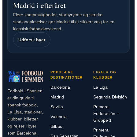
Madrid i efteråret
Flere kampmuligheder, storbyrytme og stærke
stadionoplevelser gør Madrid til et sikkert valg for en
klassisk fodboldweekend.
Udforsk byer
POPULÆRE
LIGAER OG
DESTINATIONER
KLUBBER
Barcelona
La Liga
Fodbold i Spanien
Madrid
Segunda División
er din guide til
spansk fodbold,
Sevilla
Primera
La Liga, stadioner,
Federación –
Valencia
klubber, billetter
Gruppe 1
og rejser i byer
Bilbao
Primera
som Barcelona,
San Sebastián
Federación –