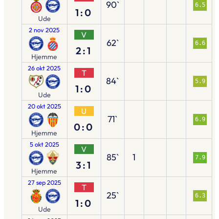
90`
6.5
1:0
Ude
2 nov 2025
V
62`
6.6
2:1
Hjemme
26 okt 2025
T
84`
5.9
1:0
Ude
20 okt 2025
U
71`
6.9
0:0
Hjemme
5 okt 2025
V
85`
1
7.9
3:1
Hjemme
27 sep 2025
T
25`
6.3
1:0
Ude