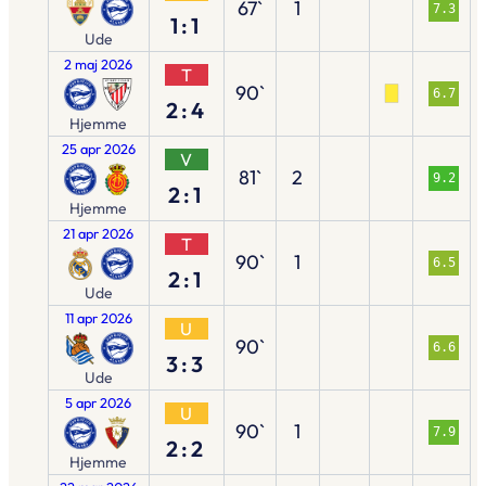
67`
1
7.3
1:1
Ude
2 maj 2026
T
90`
6.7
2:4
Hjemme
25 apr 2026
V
81`
2
9.2
2:1
Hjemme
21 apr 2026
T
90`
1
6.5
2:1
Ude
11 apr 2026
U
90`
6.6
3:3
Ude
5 apr 2026
U
90`
1
7.9
2:2
Hjemme