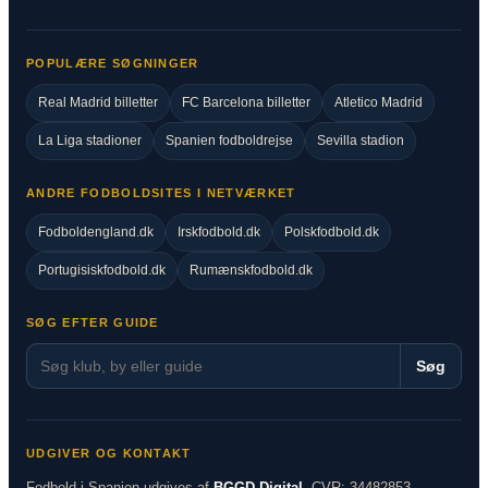
POPULÆRE SØGNINGER
Real Madrid billetter
FC Barcelona billetter
Atletico Madrid
La Liga stadioner
Spanien fodboldrejse
Sevilla stadion
ANDRE FODBOLDSITES I NETVÆRKET
Fodboldengland.dk
Irskfodbold.dk
Polskfodbold.dk
Portugisiskfodbold.dk
Rumænskfodbold.dk
SØG EFTER GUIDE
Søg
UDGIVER OG KONTAKT
Fodbold i Spanien udgives af
BGGD Digital
, CVR: 34482853.