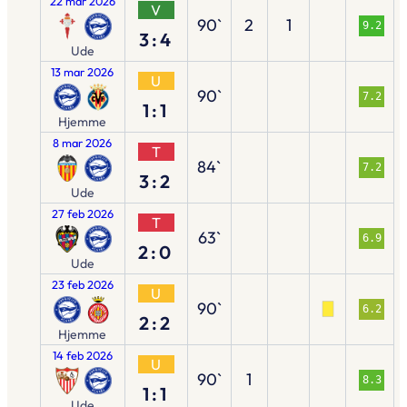
22 mar 2026
V
90`
2
1
9.2
3:4
Ude
13 mar 2026
U
90`
7.2
1:1
Hjemme
8 mar 2026
T
84`
7.2
3:2
Ude
27 feb 2026
T
63`
6.9
2:0
Ude
23 feb 2026
U
90`
6.2
2:2
Hjemme
14 feb 2026
U
90`
1
8.3
1:1
Ude