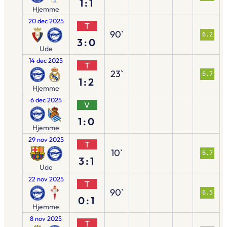
1:1
Hjemme
20 dec 2025
T
90`
6.2
3:0
Ude
14 dec 2025
T
23`
6.7
1:2
Hjemme
6 dec 2025
V
1:0
Hjemme
29 nov 2025
T
10`
6.7
3:1
Ude
22 nov 2025
T
90`
6.5
0:1
Hjemme
8 nov 2025
T