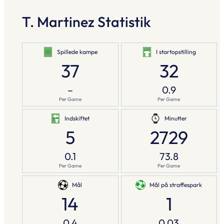
T. Martinez Statistik
Spillede kampe
I startopstilling
37
32
–
0.9
Per Game
Per Game
Indskiftet
Minutter
5
2729
0.1
73.8
Per Game
Per Game
Mål
Mål på straffespark
14
1
0.4
0.03