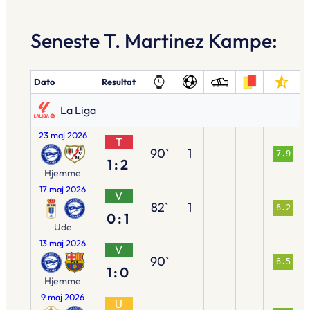
Seneste T. Martinez Kampe:
Dato
Resultat
La Liga
23 maj 2026
T
90`
1
7.9
1:2
Hjemme
17 maj 2026
V
82`
1
6.2
0:1
Ude
13 maj 2026
V
90`
6.5
1:0
Hjemme
9 maj 2026
U