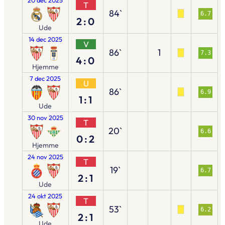
T
84`
6.7
2:0
Ude
14 dec 2025
V
86`
1
7.3
4:0
Hjemme
7 dec 2025
U
86`
6.9
1:1
Ude
30 nov 2025
T
20`
6.6
0:2
Hjemme
24 nov 2025
T
19`
6.7
2:1
Ude
24 okt 2025
T
53`
6.2
2:1
Ude