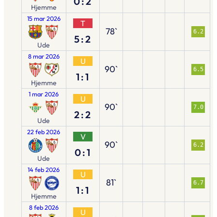
0:2
Hjemme
15 mar 2026
T
78`
6.2
5:2
Ude
8 mar 2026
U
90`
6.5
1:1
Hjemme
1 mar 2026
U
90`
7.0
2:2
Ude
22 feb 2026
V
90`
6.2
0:1
Ude
14 feb 2026
U
81`
6.7
1:1
Hjemme
8 feb 2026
U