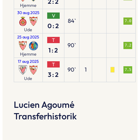
2:2
Hjemme
30 aug 2025
V
84`
7.0
0:2
Ude
25 aug 2025
T
90`
7.2
1:2
Hjemme
17 aug 2025
T
90`
1
7.5
3:2
Ude
Lucien Agoumé
Transferhistorik