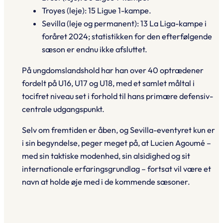
Troyes (leje): 15 Ligue 1-kampe.
Sevilla (leje og permanent): 13 La Liga-kampe i
foråret 2024; statistikken for den efterfølgende
sæson er endnu ikke afsluttet.
På ungdomslandshold har han over 40 optrædener
fordelt på U16, U17 og U18, med et samlet måltal i
tocifret niveau set i forhold til hans primære defensiv-
centrale udgangspunkt.
Selv om fremtiden er åben, og Sevilla-eventyret kun er
i sin begyndelse, peger meget på, at Lucien Agoumé –
med sin taktiske modenhed, sin alsidighed og sit
internationale erfaringsgrundlag – fortsat vil være et
navn at holde øje med i de kommende sæsoner.