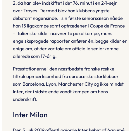
2, da han blev indskiftet i det 76. minut i en 2-1-sejr
over Troyes. Dermed blev han klubbens yngste
debutant nogensinde. I sin første senior­sæson nåede
han 15 ligakampe samt optrædener i Coupe de France
– italienske kilder nævner to pokalkampe, mens
engelsksprogede rapporter anfører én; begge kilder er
enige om, at der var tale om officielle seniorkampe
allerede som 17-årig.
Præstationerne i den næstbedste franske række
tiltrak opmærksomhed fra europæiske storklubber
som Barcelona, Lyon, Manchester City og ikke mindst
Inter, der i sidste ende vandt kampen om hans
underskrift.
Inter Milan
Den 5. juli 2019 offentliggjorde Inter købet af Agoumé