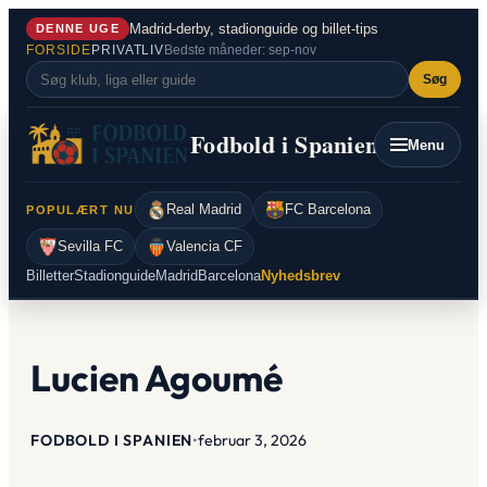
Spring
Madrid-derby, stadionguide og billet-tips
DENNE UGE
til
FORSIDE
PRIVATLIV
Bedste måneder: sep-nov
indhold
Søg
Fodbold i Spanien
Menu
Real Madrid
FC Barcelona
POPULÆRT NU
Sevilla FC
Valencia CF
Billetter
Stadionguide
Madrid
Barcelona
Nyhedsbrev
Lucien Agoumé
FODBOLD I SPANIEN
•
februar 3, 2026