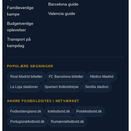
Barcelona guide
Familievenlige
Valencia guide
kampe
Budgetvenlige
oplevelser
Transport på
kampdag
POPULÆRE SØGNINGER
Real Madrid billetter
FC Barcelona billetter
Atletico Madrid
La Liga stadioner
Spanien fodboldrejse
Sevilla stadion
ANDRE FODBOLDSITES I NETVÆRKET
Fodboldengland.dk
Irskfodbold.dk
Polskfodbold.dk
Portugisiskfodbold.dk
Rumænskfodbold.dk