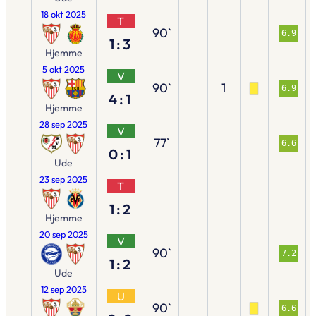
18 okt 2025
T
90`
6.9
1:3
Hjemme
5 okt 2025
V
90`
1
6.9
4:1
Hjemme
28 sep 2025
V
77`
6.6
0:1
Ude
23 sep 2025
T
1:2
Hjemme
20 sep 2025
V
90`
7.2
1:2
Ude
12 sep 2025
U
90`
6.6