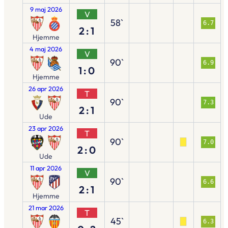
9 maj 2026
V
58`
6.7
2:1
Hjemme
4 maj 2026
V
90`
6.9
1:0
Hjemme
26 apr 2026
T
90`
7.3
2:1
Ude
23 apr 2026
T
90`
7.0
2:0
Ude
11 apr 2026
V
90`
6.6
2:1
Hjemme
21 mar 2026
T
45`
6.3