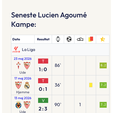
Seneste Lucien Agoumé
Kampe:
Dato
Resultat
La Liga
23 maj 2026
T
86`
6.2
1:0
Ude
17 maj 2026
T
36`
7.2
0:1
Hjemme
13 maj 2026
V
90`
1
7.2
2:3
Ude