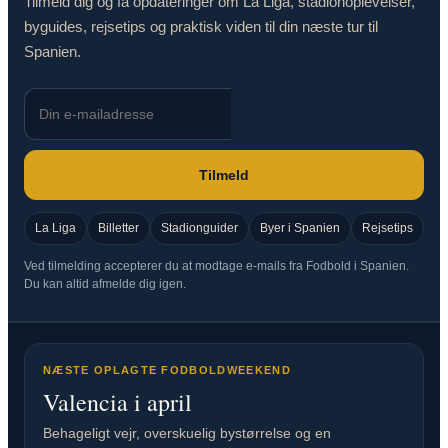
Tilmeld dig og få opdateringer om La Liga, stadionoplevelser,
byguides, rejsetips og praktisk viden til din næste tur til
Spanien.
Tilmeld
La Liga
Billetter
Stadionguider
Byer i Spanien
Rejsetips
Ved tilmelding accepterer du at modtage e-mails fra Fodbold i Spanien.
Du kan altid afmelde dig igen.
NÆSTE OPLAGTE FODBOLDWEEKEND
Valencia i april
Behageligt vejr, overskuelig bystørrelse og en