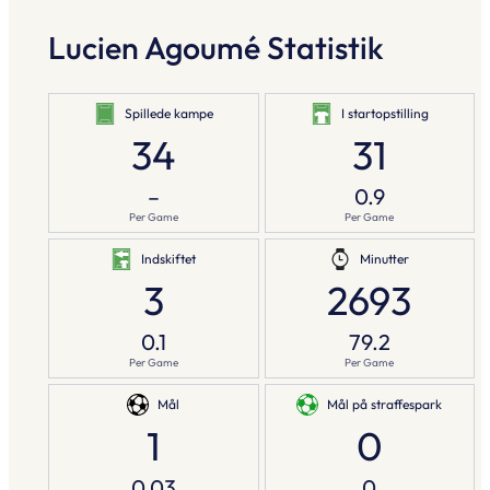
Lucien Agoumé Statistik
Spillede kampe
I startopstilling
34
31
–
0.9
Per Game
Per Game
Indskiftet
Minutter
3
2693
0.1
79.2
Per Game
Per Game
Mål
Mål på straffespark
1
0
0.03
0