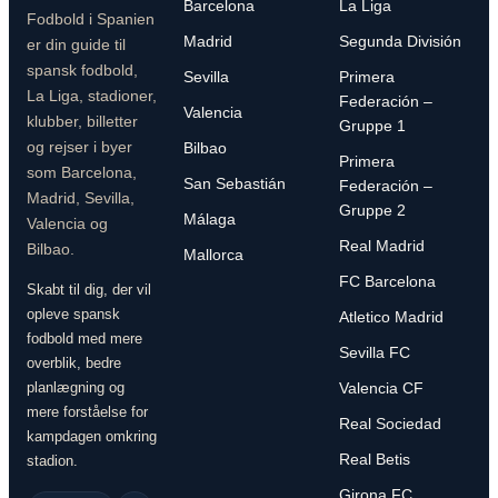
Barcelona
La Liga
Fodbold i Spanien
Madrid
Segunda División
er din guide til
spansk fodbold,
Sevilla
Primera
La Liga, stadioner,
Federación –
Valencia
klubber, billetter
Gruppe 1
og rejser i byer
Bilbao
Primera
som Barcelona,
San Sebastián
Federación –
Madrid, Sevilla,
Gruppe 2
Málaga
Valencia og
Real Madrid
Bilbao.
Mallorca
FC Barcelona
Skabt til dig, der vil
opleve spansk
Atletico Madrid
fodbold med mere
Sevilla FC
overblik, bedre
planlægning og
Valencia CF
mere forståelse for
Real Sociedad
kampdagen omkring
Real Betis
stadion.
Girona FC