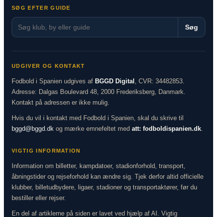
SØG EFTER GUIDE
Søg
UDGIVER OG KONTAKT
Fodbold i Spanien udgives af
BGGD Digital
, CVR: 34482853.
Adresse: Dalgas Boulevard 48, 2000 Frederiksberg, Danmark.
Kontakt på adressen er ikke mulig.
Hvis du vil i kontakt med Fodbold i Spanien, skal du skrive til
bggd@bggd.dk
og mærke emnefeltet med
att: fodboldispanien.dk
.
VIGTIG INFORMATION
Information om billetter, kampdatoer, stadionforhold, transport,
åbningstider og rejseforhold kan ændre sig. Tjek derfor altid officielle
klubber, billetudbydere, ligaer, stadioner og transportaktører, før du
bestiller eller rejser.
En del af artiklerne på siden er lavet ved hjælp af AI. Vigtig