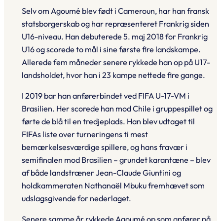
Selv om Agoumé blev født i Cameroun, har han fransk
statsborgerskab og har repræsenteret Frankrig siden
U16-niveau. Han debuterede 5. maj 2018 for Frankrig
U16 og scorede to mål i sine første fire landskampe.
Allerede fem måneder senere rykkede han op på U17-
landsholdet, hvor han i 23 kampe nettede fire gange.
I 2019 bar han anførerbindet ved FIFA U-17-VM i
Brasilien. Her scorede han mod Chile i gruppespillet og
førte de blå til en tredjeplads. Han blev udtaget til
FIFAs liste over turneringens ti mest
bemærkelsesværdige spillere, og hans fravær i
semifinalen mod Brasilien – grundet karantæne – blev
af både landstræner Jean-Claude Giuntini og
holdkammeraten Nathanaël Mbuku fremhævet som
udslagsgivende for nederlaget.
Senere samme år rykkede Agoumé op som anfører på