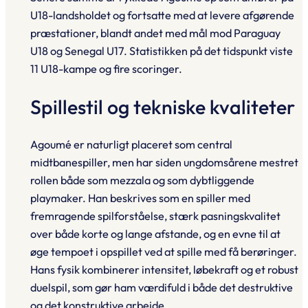
U18-landsholdet og fortsatte med at levere afgørende
præstationer, blandt andet med mål mod Paraguay
U18 og Senegal U17. Statistikken på det tidspunkt viste
11 U18-kampe og fire scoringer.
Spillestil og tekniske kvaliteter
Agoumé er naturligt placeret som central
midtbanespiller, men har siden ungdomsårene mestret
rollen både som mezzala og som dybtliggende
playmaker. Han beskrives som en spiller med
fremragende spilforståelse, stærk pasningskvalitet
over både korte og lange afstande, og en evne til at
øge tempoet i opspillet ved at spille med få berøringer.
Hans fysik kombinerer intensitet, løbekraft og et robust
duelspil, som gør ham værdifuld i både det destruktive
og det konstruktive arbejde.