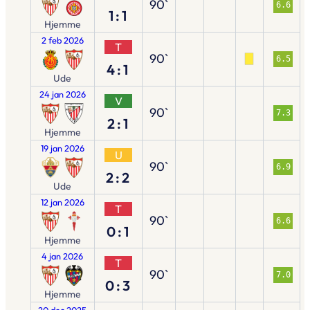
90`
6.6
1:1
Hjemme
2 feb 2026
T
90`
6.5
4:1
Ude
24 jan 2026
V
90`
7.3
2:1
Hjemme
19 jan 2026
U
90`
6.9
2:2
Ude
12 jan 2026
T
90`
6.6
0:1
Hjemme
4 jan 2026
T
90`
7.0
0:3
Hjemme
20 dec 2025