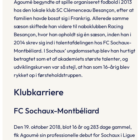
Agoumé begyndte at spille organiseret fodbold i 2013
hos den lokale klub SC Clémenceau Besançon, efter at
familien havde bosat sig i Frankrig. Allerede samme
sæson skiftede han videre til nabo­klubben Racing
Besançon, hvor han opholdt sig én sæson, inden han i
2014 skrev sig ind i talent­afdelingen hos FC Sochaux-
Montbéliard. I Sochaux’ ungdomssetup blev han hurtigt
betragtet som et af akademiets største talenter, og
udviklingskurven var så stejl, at han som 16-årig blev
rykket op i første­holdstruppen.
Klubkarriere
FC Sochaux-Montbéliard
Den 19. oktober 2018, blot 16 år og 283 dage gammel,
fik Agoumé sin professionelle debut for Sochaux i Ligue