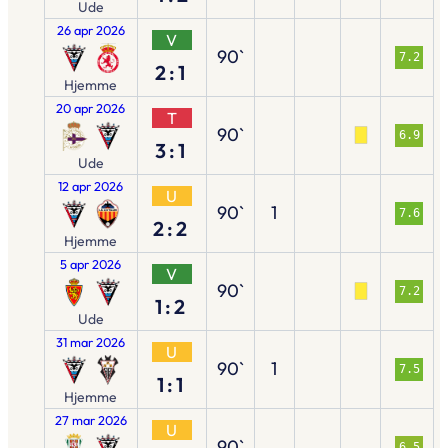
Ude
26 apr 2026
V
90`
7.2
2:1
Hjemme
20 apr 2026
T
90`
6.9
3:1
Ude
12 apr 2026
U
90`
1
7.6
2:2
Hjemme
5 apr 2026
V
90`
7.2
1:2
Ude
31 mar 2026
U
90`
1
7.5
1:1
Hjemme
27 mar 2026
U
90`
6.5