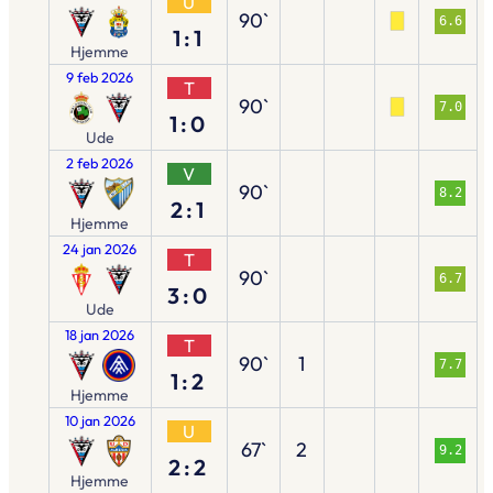
U
90`
6.6
1:1
Hjemme
9 feb 2026
T
90`
7.0
1:0
Ude
2 feb 2026
V
90`
8.2
2:1
Hjemme
24 jan 2026
T
90`
6.7
3:0
Ude
18 jan 2026
T
90`
1
7.7
1:2
Hjemme
10 jan 2026
U
67`
2
9.2
2:2
Hjemme