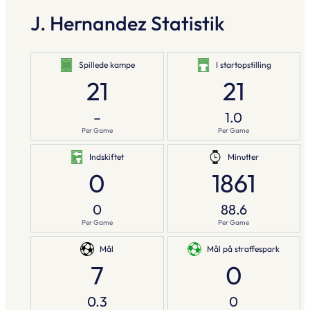
J. Hernandez Statistik
Spillede kampe
I startopstilling
21
21
–
1.0
Per Game
Per Game
Indskiftet
Minutter
0
1861
0
88.6
Per Game
Per Game
Mål
Mål på straffespark
7
0
0.3
0