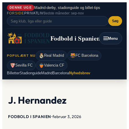
Spring
Madrid-derby, stadionguide og billet-tips
DENNE UGE
til
FORSIDE
PRIVATLIV
Bedste måneder: sep-nov
indhold
Søg
Fodbold i Spanien
Menu
Real Madrid
FC Barcelona
POPULÆRT NU
Sevilla FC
Valencia CF
Billetter
Stadionguide
Madrid
Barcelona
Nyhedsbrev
J. Hernandez
FODBOLD I SPANIEN
•
februar 3, 2026