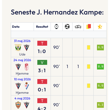
Seneste J. Hernandez Kampe:
Dato
Resultat
31 maj 2026
T
90`
6.9
1:0
Ude
24 maj 2026
V
90`
1
1
8.9
3:1
Hjemme
10 maj 2026
T
90`
6.9
0:1
Hjemme
4 maj 2026
T
90`
6.3
4:2