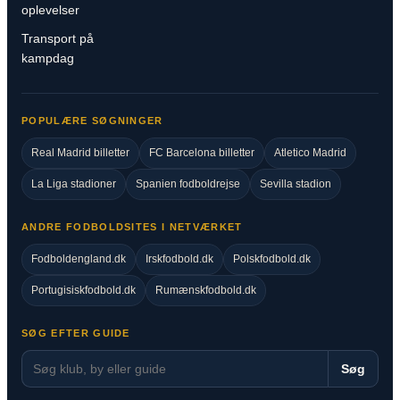
oplevelser
Transport på
kampdag
POPULÆRE SØGNINGER
Real Madrid billetter
FC Barcelona billetter
Atletico Madrid
La Liga stadioner
Spanien fodboldrejse
Sevilla stadion
ANDRE FODBOLDSITES I NETVÆRKET
Fodboldengland.dk
Irskfodbold.dk
Polskfodbold.dk
Portugisiskfodbold.dk
Rumænskfodbold.dk
SØG EFTER GUIDE
Søg