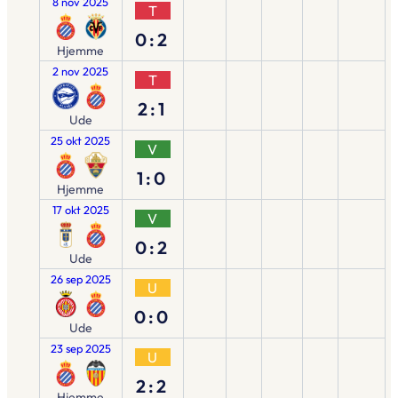
8 nov 2025
T
0:2
Hjemme
2 nov 2025
T
2:1
Ude
25 okt 2025
V
1:0
Hjemme
17 okt 2025
V
0:2
Ude
26 sep 2025
U
0:0
Ude
23 sep 2025
U
2:2
Hjemme