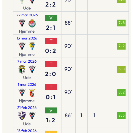
2:2
Ude
22 mar 2026
V
88`
7.6
2:1
Hjemme
13 mar 2026
T
90`
7.2
0:2
Hjemme
7 mar 2026
T
90`
6.3
2:0
Ude
1 mar 2026
T
90`
8.2
0:1
Hjemme
21 feb 2026
V
86`
1
1
8.5
1:2
Ude
15 feb 2026