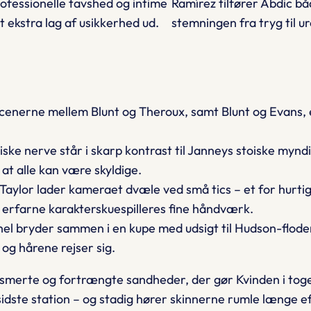
ofessionelle tavshed og intime
Ramírez tilfører Abdic bå
t ekstra lag af usikkerhed ud.
stemningen fra tryg til 
cenerne mellem Blunt og Theroux, samt Blunt og Evans, e
tiske nerve står i skarp kontrast til Janneys stoiske my
 at alle kan være skyldige.
Taylor lader kameraet dvæle ved små tics – et for hurtigt
s erfarne karakter­skuespilleres fine håndværk.
el bryder sammen i en kupe med udsigt til Hudson-floden
g hårene rejser sig.
, smerte og fortrængte sandheder, der gør
Kvinden i tog
 sidste station – og stadig hører skinnerne rumle længe ef