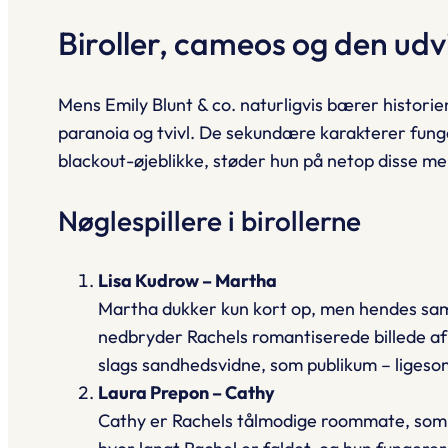
Biroller, cameos og den udvi
Mens Emily Blunt & co. naturligvis bærer histori
paranoia og tvivl. De sekundære karakterer funge
blackout-øjeblikke, støder hun på netop disse m
Nøglespillere i birollerne
Lisa Kudrow – Martha
Martha dukker kun kort op, men hendes samt
nedbryder Rachels romantiserede billede af
slags sandhedsvidne, som publikum – ligeso
Laura Prepon – Cathy
Cathy er Rachels tålmodige roommate, som g