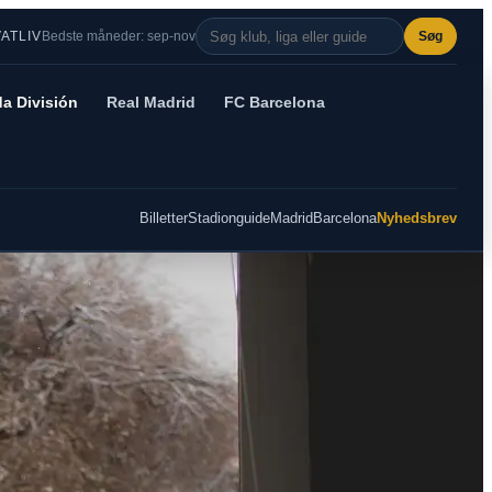
VATLIV
Bedste måneder: sep-nov
Søg
a División
Real Madrid
FC Barcelona
Billetter
Stadionguide
Madrid
Barcelona
Nyhedsbrev