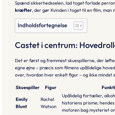
Spænd sikkerhedsselen, lad toget forlade perrone
kræfter
, der gør
Kvinden i toget
til en film, man
Indholdsfortegnelse
Castet i centrum: Hovedrol
Det er først og fremmest skuespillerne, der løft
egne øjne – præcis som filmens upålidelige hoved
over, hvordan hver enkelt figur – og ikke mindst
Skuespiller
Figur
Funkti
Upålidelig fortæller, alko
Emily
Rachel
historiens prisme; hende
Blunt
Watson
motoren bag mysteriet o