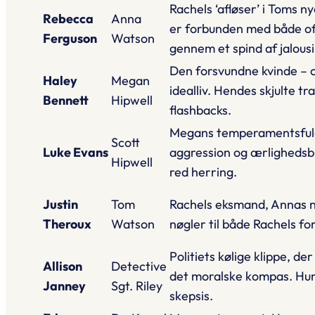
Rachels ‘afløser’ i Toms n
Rebecca
Anna
er forbunden med både of
Ferguson
Watson
gennem et spind af jalousi
Den forsvundne kvinde – o
Haley
Megan
idealliv. Hendes skjulte t
Bennett
Hipwell
flashbacks.
Megans temperamentsfuld
Scott
Luke Evans
aggression og ærlighedsbr
Hipwell
red herring.
Justin
Tom
Rachels eksmand, Annas 
Theroux
Watson
nøgler til både Rachels fo
Politiets kølige klippe, d
Allison
Detective
det moralske kompas. Hun
Janney
Sgt. Riley
skepsis.