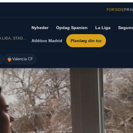
FORSIDE
PRI
Nyheder
Opdag Spanien
La Liga
Segund
DIN GUIDE TIL SPANSK FODBOLD – LA LIGA, STADIONER OG REJSER
Atlético Madrid
Planlæg din tur
C
Valencia CF