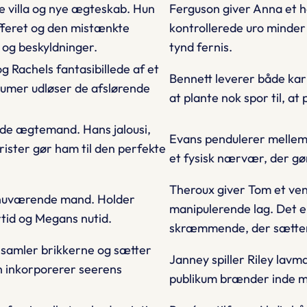
ye villa og nye ægteskab. Hun
Ferguson giver Anna et h
feret og den mistænkte
kontrollerede uro minder
 og beskyldninger.
tynd fernis.
g Rachels fantasibillede af et
Bennett leverer både kar
raumer udløser de afslørende
at plante nok spor til, 
e ægtemand. Hans jalousi,
Evans pendulerer mellem
ister gør ham til den perfekte
et fysisk nærvær, der gø
Theroux giver Tom et ven
nuværende mand. Holder
manipulerende lag. Det e
rtid og Megans nutid.
skræmmende, der sætter 
er samler brikkerne og sætter
Janney spiller Riley lavm
 inkorporerer seerens
publikum brænder inde m