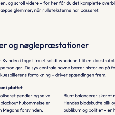
n, og scroll videre – for her får du det komplette overb
 næppe glemmer, når rulleteksterne har passeret.
ler og nøglepræstationer
er
Kvinden i toget
fra et solidt whodunnit til en klaustrofob
person gør. De syv centrale navne bærer historien på fo
 skuespillerens fortolkning – driver spændingen frem.
on i plottet
holiseret pendler og selve
Blunt balancerer skarpt 
s blackout hukommelse er
Hendes blodskudte blik o
m Megans forsvinden.
publikum og politiet – er