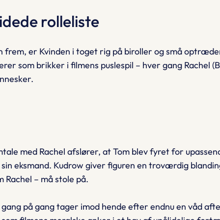
dede rolleliste
en frem, er
Kvinden i toget
rig på biroller og små optræde
rer som brikker i filmens puslespil – hver gang Rachel (B
ennesker.
ale med Rachel afslører, at Tom blev fyret for upassen
 sin eksmand. Kudrow giver figuren en troværdig blandin
m Rachel – må stole på.
ang på gang tager imod hende efter endnu en våd aften.