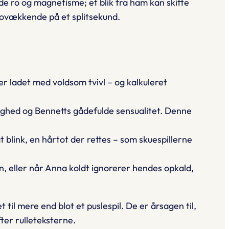
de ro og magnetisme; et blik fra ham kan skifte
urovækkende på et splitsekund.
r ladet med voldsom tvivl – og kalkuleret
ndighed og Bennetts gådefulde sensualitet. Denne
 blink, en hårtot der rettes – som skuespillerne
, eller når Anna koldt ignorerer hendes opkald,
et
til mere end blot et puslespil. De er årsagen til,
ter rulleteksterne.