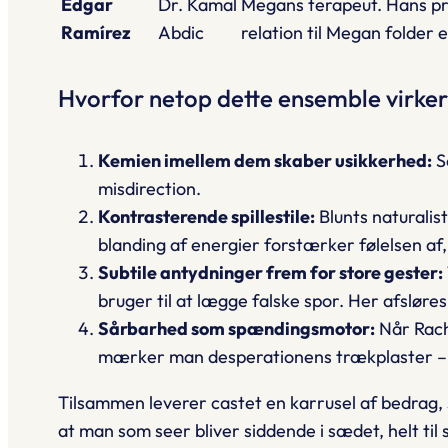
Edgar
Dr. Kamal
Megans terapeut. Hans pr
Ramírez
Abdic
relation til Megan folder e
Hvorfor netop dette ensemble virker
Kemien imellem dem skaber usikkerhed:
S
misdirection.
Kontrasterende spillestile:
Blunts naturalis
blanding af energier forstærker følelsen af,
Subtile antydninger frem for store gester:
bruger til at lægge falske spor. Her afsløre
Sårbarhed som spændingsmotor:
Når Rach
mærker man desperationens trækplaster – o
Tilsammen leverer castet en karrusel af bedrag
at man som seer bliver siddende i sædet, helt til