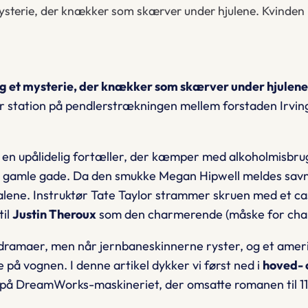
mysterie, der knækker som skærver under hjulene. Kvinden 
 og et mysterie, der knækker som skærver under hjulene
 hver station på pendlerstrækningen mellem forstaden Irv
 en upålidelig fortæller, der kæmper med alkohol­misbru
in gamle gade. Da den smukke
Megan Hipwell
meldes savne
alene. Instruktør
Tate Taylor
strammer skruen med et cas
til
Justin Theroux
som den charmerende (måske for ch
n­dramaer, men når jernbaneskinnerne ryster, og et ameri
e på vognen. I denne artikel dykker vi først ned i
hoved- 
 på
DreamWorks
-maskineriet, der omsatte romanen til 