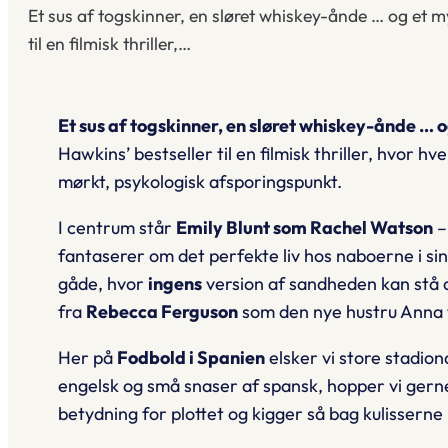
Et sus af togskinner, en sløret whiskey-ånde … og et 
til en filmisk thriller,…
Et sus af togskinner, en sløret whiskey-ånde …
Hawkins’ bestseller til en filmisk thriller, hvor
mørkt, psykologisk afsporingspunkt.
I centrum står
Emily Blunt som Rachel Watson
–
fantaserer om det perfekte liv hos naboerne i s
gåde, hvor
ingens
version af sandheden kan stå 
fra
Rebecca Ferguson
som den nye hustru Anna 
Her på
Fodbold i Spanien
elsker vi store stadio
engelsk
og små snaser af
spansk
, hopper vi gern
betydning for plottet og kigger så bag kulisserne