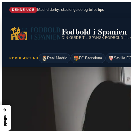
Spring
Madrid-derby, stadionguide og billet-tips
DENNE UGE
til
indhold
Fodbold i Spanien
Real Madrid
FC Barcelona
Sevilla F
POPULÆRT NU
→
Indhold