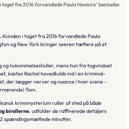
i toget fra 2016 forvandlede Paula Hawkins’ bestseller
.
Kvinden i toget
fra 2016 forvandlede Paula
ington og New York bringer seeren tættere på et
g og hukommelses­huller, mens hun fra togvinduet
t, kastes Rachel hovedkulds ind i en kriminal­
t, der lægger nerver og nuance i hver scene –
armerende) Tom.
kansk krimi­mysterium ruller af sted på både
og birollerne
, udfolder de raffinerede detaljers
112 spændings­mættede minutter.