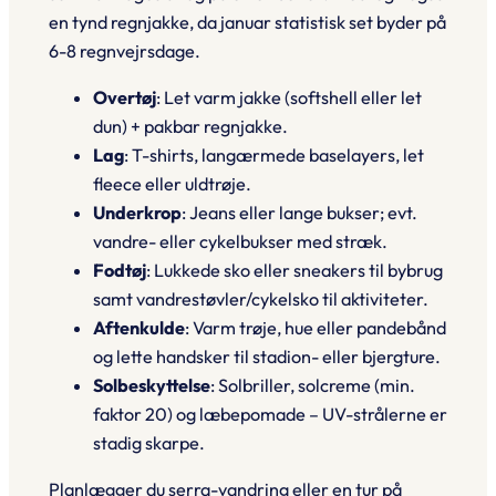
en tynd regnjakke, da januar statistisk set byder på
6-8 regnvejrsdage.
Overtøj
: Let varm jakke (softshell eller let
dun) + pakbar regnjakke.
Lag
: T-shirts, langærmede baselayers, let
fleece eller uldtrøje.
Underkrop
: Jeans eller lange bukser; evt.
vandre- eller cykelbukser med stræk.
Fodtøj
: Lukkede sko eller sneakers til bybrug
samt vandrestøvler/cykelsko til aktiviteter.
Aftenkulde
: Varm trøje, hue eller pandebånd
og lette handsker til stadion- eller bjergture.
Solbeskyttelse
: Solbriller, solcreme (min.
faktor 20) og læbepomade – UV-strålerne er
stadig skarpe.
Planlægger du
serra-vandring
eller en tur på