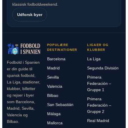
klassisk fodboldweekend.
Udforsk byer
POPULÆRE
LIGAER OG
DESTINATIONER
KLUBBER
Barcelona
La Liga
Fodbold i Spanien
Madrid
Segunda División
er din guide til
spansk fodbold,
Sevilla
Primera
La Liga, stadioner,
Federación –
Valencia
klubber, billetter
Gruppe 1
og rejser i byer
Bilbao
Primera
som Barcelona,
San Sebastián
Federación –
Madrid, Sevilla,
Gruppe 2
Málaga
Valencia og
Real Madrid
Bilbao.
Mallorca