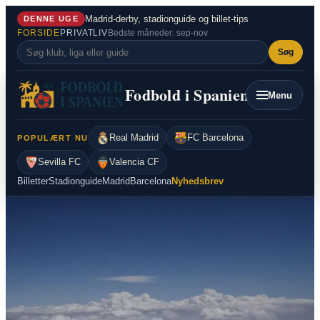
Spring
Madrid-derby, stadionguide og billet-tips
DENNE UGE
til
FORSIDE
PRIVATLIV
Bedste måneder: sep-nov
indhold
Søg
Fodbold i Spanien
Menu
Real Madrid
FC Barcelona
POPULÆRT NU
Sevilla FC
Valencia CF
Billetter
Stadionguide
Madrid
Barcelona
Nyhedsbrev