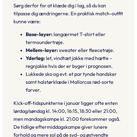
Sørg derfor for at klæde dig i lag, så du kan
tilpasse dig ændringerne. En praktisk match-outfit
kunne være:
Base-layer:
langærmet T-shirt eller
termoundertrøje.
Mellem-layer:
sweater eller fleecetrøje.
Yderlag:
let, vindtæt jakke med hætte –
regnjakke hvis der er byger i prognosen.
Lukkede sko og evt. et par tynde handsker
samt halstørklæde i Mallorcas rød-sorte
farver.
Kick-off-tidspunkterne i januar ligger ofte enten
lørdag/søndag kl. 14:00, 16:15, 18:30 eller 21:00,
men mandagskampe kl. 21:00 forekommer også.
De tidlige eftermiddagskampe giver lunere
forhold og mere sol på de syd- og østvendte