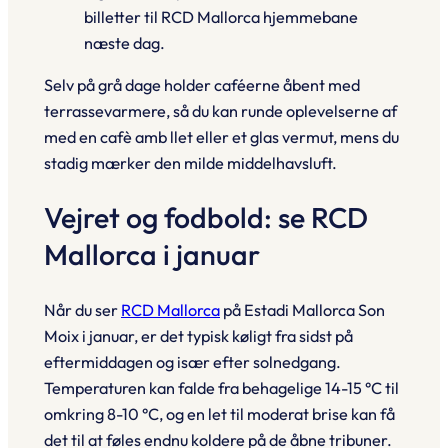
billetter til RCD Mallorca hjemmebane
næste dag.
Selv på grå dage holder caféerne åbent med
terrassevarmere, så du kan runde oplevelserne af
med en
cafè amb llet
eller et glas vermut, mens du
stadig mærker den milde middelhavsluft.
Vejret og fodbold: se RCD
Mallorca i januar
Når du ser
RCD Mallorca
på
Estadi Mallorca Son
Moix
i januar, er det typisk køligt fra sidst på
eftermiddagen og især efter solnedgang.
Temperaturen kan falde fra behagelige 14-15 °C til
omkring 8-10 °C, og en let til moderat brise kan få
det til at føles endnu koldere på de åbne tribuner.