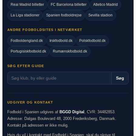
Real Madrid billetter
FC Barcelona billetter
Atletico Madrid
La Liga stadioner
Spanien fodboldrejse
Sevilla stadion
ANDRE FODBOLDSITES I NETVÆRKET
Fodboldengland.dk
Irskfodbold.dk
Polskfodbold.dk
Portugisiskfodbold.dk
Rumænskfodbold.dk
SØG EFTER GUIDE
Søg
UDGIVER OG KONTAKT
Fodbold i Spanien udgives af
BGGD Digital
, CVR: 34482853.
Adresse: Dalgas Boulevard 48, 2000 Frederiksberg, Danmark.
Kontakt på adressen er ikke mulig.
Hvis du vil i kontakt med Fodbold i Spanien, skal du skrive til