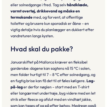
eller solnedgange i fred. Tag selv
håndklæde,
varmt overtøj, drikkevand og måske en
termokande
med, og forvent, at offentlige
toiletter og brusere kun sporadisk er åbne – en
vigtig detalje hvis du planlægger en dukkert efter
vandreturen langs kysten.
Hvad skal du pakke?
Januarskiftet på Mallorca kræver en fleksibel
garderobe: dagene kan sagtens nå 15 °C i solen,
men falder hurtigt til 7 – 8 °C efter solnedgang, og
en fugtig brise kan få det til at føles køligere.
Lag-
på-lag
er derfor nøglen – start med en T-shirt
eller langærmet undertrøje, byg videre med en let
strik eller fleece og afslut med en vindtæt jakke,
som kan tages af og på efter behov. Medregn også