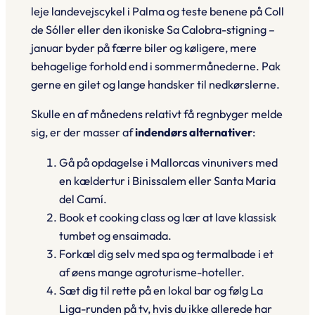
leje landevejscykel i Palma og teste benene på Coll
de Sóller eller den ikoniske Sa Calobra-stigning –
januar byder på færre biler og køligere, mere
behagelige forhold end i sommermånederne. Pak
gerne en
gilet
og lange handsker til nedkørslerne.
Skulle en af månedens relativt få regnbyger melde
sig, er der masser af
indendørs alternativer
:
Gå på opdagelse i Mallorcas vinunivers med
en kældertur i Binissalem eller Santa Maria
del Camí.
Book et
cooking class
og lær at lave klassisk
tumbet
og
ensaimada
.
Forkæl dig selv med spa og termalbade i et
af øens mange agroturisme-hoteller.
Sæt dig til rette på en lokal bar og følg La
Liga-runden på tv, hvis du ikke allerede har