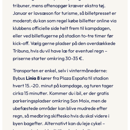
tribuner, mens aftenopgør kræver ekstra tøj.
Januar er lavsæson for turisme, så billetpresset er
moderat; du kan som regel købe billetter online via
klubbens officielle side helt frem til kampdagen,
eller ved billetlugerne på stadion to-tre timer før
kick-off. Vælg gerne pladser på den overdækkede
Tribuna
, hvis du vil have læ for eventuel regn –
priserne starter omkring 30-35 €.
Transporten er enkel, selv i vintermånederne:
Bybus
Línia 8
kører fra Plaza España til stadion
hvert 15.-20. minut på kampdage, og turen tager
cirka 15 minutter. Kommer du i bil, er der gratis
parkeringspladser omkring Son Moix, men de
ubefæstede områder kan blive mudrede efter
regn, så medbring skiftesko hvis du skal videre i
byen bagefter. Alternativt kan du leje cykel –