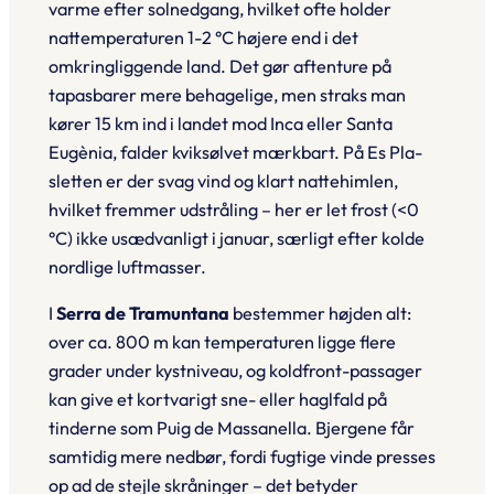
varme efter solnedgang, hvilket ofte holder
nattemperaturen 1-2 °C højere end i det
omkringliggende land. Det gør aftenture på
tapasbarer mere behagelige, men straks man
kører 15 km ind i landet mod Inca eller Santa
Eugènia, falder kviksølvet mærkbart. På Es Pla-
sletten er der svag vind og klart nattehimlen,
hvilket fremmer udstråling – her er let frost (<0
°C) ikke usædvanligt i januar, særligt efter kolde
nordlige luftmasser.
I
Serra de Tramuntana
bestemmer højden alt:
over ca. 800 m kan temperaturen ligge flere
grader under kystniveau, og koldfront-passager
kan give et kortvarigt sne- eller haglfald på
tinderne som Puig de Massanella. Bjergene får
samtidig mere nedbør, fordi fugtige vinde presses
op ad de stejle skråninger – det betyder