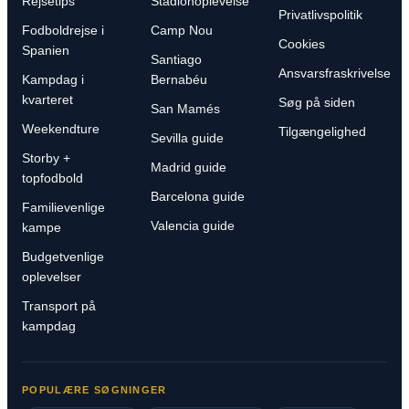
Rejsetips
Stadionoplevelse
Privatlivspolitik
Fodboldrejse i
Camp Nou
Cookies
Spanien
Santiago
Ansvarsfraskrivelse
Kampdag i
Bernabéu
kvarteret
Søg på siden
San Mamés
Weekendture
Tilgængelighed
Sevilla guide
Storby +
Madrid guide
topfodbold
Barcelona guide
Familievenlige
Valencia guide
kampe
Budgetvenlige
oplevelser
Transport på
kampdag
POPULÆRE SØGNINGER