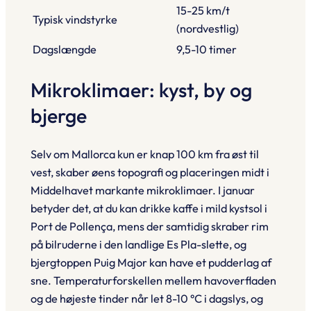
15-25 km/t
Typisk vindstyrke
(nordvestlig)
Dagslængde
9,5-10 timer
Mikroklimaer: kyst, by og
bjerge
Selv om Mallorca kun er knap 100 km fra øst til
vest, skaber øens topografi og placeringen midt i
Middelhavet markante mikroklimaer. I januar
betyder det, at du kan drikke kaffe i mild kystsol i
Port de Pollença, mens der samtidig skraber rim
på bilruderne i den landlige Es Pla-slette, og
bjergtoppen Puig Major kan have et pudderlag af
sne. Temperaturforskellen mellem havoverfladen
og de højeste tinder når let 8-10 °C i dagslys, og