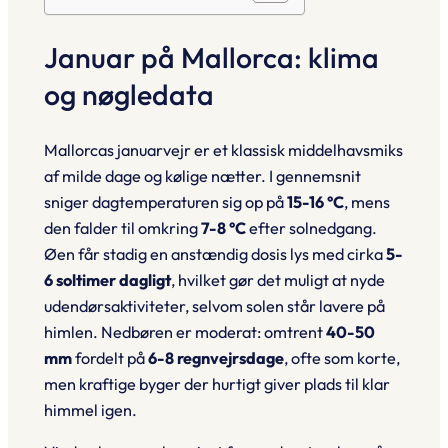
Januar på Mallorca: klima
og nøgledata
Mallorcas januarvejr er et klassisk middelhavsmiks
af milde dage og kølige nætter. I gennemsnit
sniger dagtemperaturen sig op på
15-16 °C
, mens
den falder til omkring
7-8 °C
efter solnedgang.
Øen får stadig en anstændig dosis lys med cirka
5-
6 soltimer dagligt
, hvilket gør det muligt at nyde
udendørsaktiviteter, selvom solen står lavere på
himlen. Nedbøren er moderat: omtrent
40-50
mm
fordelt på
6-8 regnvejrsdage
, ofte som korte,
men kraftige byger der hurtigt giver plads til klar
himmel igen.