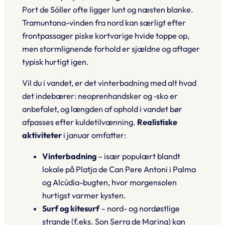
Port de Sóller ofte ligger lunt og næsten blanke.
Tramuntana-vinden fra nord kan særligt efter
frontpassager piske kortvarige hvide toppe op,
men stormlignende forhold er sjældne og aftager
typisk hurtigt igen.
Vil du i vandet, er det vinterbadning med alt hvad
det indebærer: neoprenhandsker og ‑sko er
anbefalet, og længden af ophold i vandet bør
afpasses efter kuldetilvænning.
Realistiske
aktiviteter
i januar omfatter:
Vinterbadning
– især populært blandt
lokale på
Platja de Can Pere Antoni
i Palma
og Alcúdia-bugten, hvor morgensolen
hurtigst varmer kysten.
Surf og kitesurf
– nord- og nordøstlige
strande (f.eks. Son Serra de Marina) kan