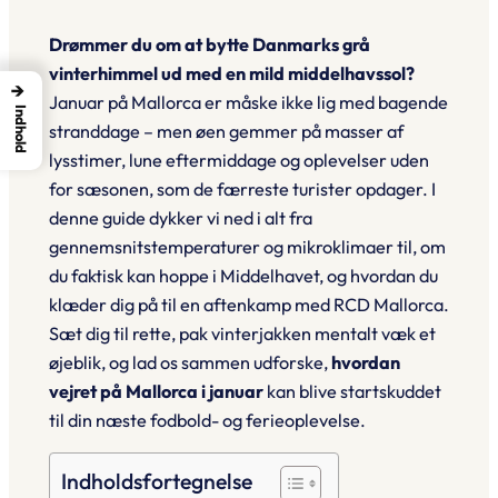
Drømmer du om at bytte Danmarks grå
vinterhimmel ud med en mild middelhavssol?
→
Januar på Mallorca er måske ikke lig med bagende
Indhold
stranddage – men øen gemmer på masser af
lysstimer, lune eftermiddage og oplevelser uden
for sæsonen
, som de færreste turister opdager. I
denne guide dykker vi ned i alt fra
gennemsnitstemperaturer og mikroklimaer til, om
du faktisk kan hoppe i Middelhavet, og hvordan du
klæder dig på til en aften­kamp med RCD Mallorca.
Sæt dig til rette, pak vinterjakken mentalt væk et
øjeblik, og lad os sammen udforske,
hvordan
vejret på Mallorca i januar
kan blive startskuddet
til din næste fodbold- og ferieoplevelse.
Indholdsfortegnelse