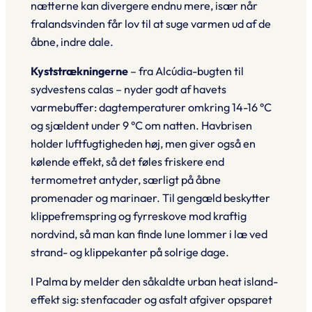
nætterne kan divergere endnu mere, især når
fralandsvinden får lov til at suge varmen ud af de
åbne, indre dale.
Kyststrækningerne
– fra Alcúdia-bugten til
sydvestens calas – nyder godt af havets
varmebuffer: dagtemperaturer omkring 14-16 °C
og sjældent under 9 °C om natten. Havbrisen
holder luftfugtigheden høj, men giver også en
kølende effekt, så det føles friskere end
termometret antyder, særligt på åbne
promenader og marinaer. Til gengæld beskytter
klippefremspring og fyrreskove mod kraftig
nordvind, så man kan finde lune lommer i læ ved
strand- og klippekanter på solrige dage.
I
Palma by
melder den såkaldte urban heat island-
effekt sig: stenfacader og asfalt afgiver opsparet