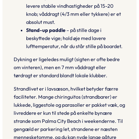
levere stabile vindhastigheder på 15-20
knob; våddragt (4/3 mm eller tykkere) er et
absolut must.
Stand-up paddle
– på stille dage i
beskyttede vige; hold øje med lavere
lufttemperatur, når du står stille på boardet.
Dykning er ligeledes muligt (sigten er ofte bedre
om vinteren), men en 7 mm våddragt eller
tørdragt er standard blandt lokale klubber.
Strandlivet er i lavsæson, hvilket betyder færre
faciliteter. Mange
chiringuitos
(strandbarer) er
lukkede, liggestole og parasoller er pakket væk, og
livreddere er kun til stede på enkelte bynære
strande som Palma City Beach i weekenderne. Til
gengæld er parkering let, strandene er næsten
mennesketomme, og du kan nyde lange gåture