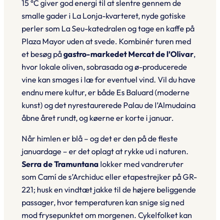
15 °C giver god energi til at slentre gennem de
smalle gader i
La Lonja
-kvarteret, nyde gotiske
perler som
La Seu
-katedralen og tage en kaffe på
Plaza Mayor uden at svede. Kombinér turen med
et besøg på
gastro-markedet Mercat de l’Olivar
,
hvor lokale oliven, sobrasada og ø-producerede
vine kan smages i læ for eventuel vind. Vil du have
endnu mere kultur, er både
Es Baluard
(moderne
kunst) og det nyrestaurerede
Palau de l’Almudaina
åbne året rundt, og køerne er korte i januar.
Når himlen er blå – og det er den på de fleste
januardage – er det oplagt at rykke ud i naturen.
Serra de Tramuntana
lokker med vandreruter
som
Camí de s’Archiduc
eller etapestrejker på GR-
221; husk en vindtæt jakke til de højere beliggende
passager, hvor temperaturen kan snige sig ned
mod frysepunktet om morgenen. Cykelfolket kan