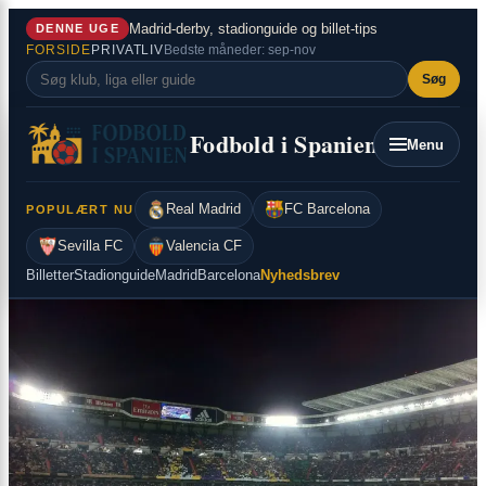
×
Spring
Madrid-derby, stadionguide og billet-tips
DENNE UGE
til
FORSIDE
PRIVATLIV
Bedste måneder: sep-nov
indhold
Søg
Fodbold i Spanien
Menu
Real Madrid
FC Barcelona
POPULÆRT NU
Sevilla FC
Valencia CF
Billetter
Stadionguide
Madrid
Barcelona
Nyhedsbrev