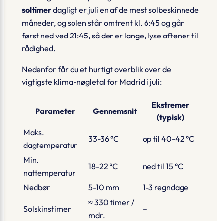
soltimer
dagligt er juli en af de mest solbeskinnede
måneder, og solen står omtrent kl. 6:45 og går
først ned ved 21:45, så der er lange, lyse aftener til
rådighed.
Nedenfor får du et hurtigt overblik over de
vigtigste klima-nøgletal for Madrid i juli:
Ekstremer
Parameter
Gennemsnit
(typisk)
Maks.
33-36 °C
op til 40-42 °C
dagtemperatur
Min.
18-22 °C
ned til 15 °C
nattemperatur
Nedbør
5-10 mm
1-3 regndage
≈ 330 timer /
Solskinstimer
–
mdr.