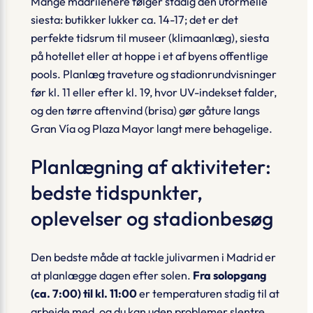
Mange madrilenere følger stadig den uformelle
siesta: butikker lukker ca. 14-17; det er det
perfekte tidsrum til museer (klimaanlæg), siesta
på hotellet eller at hoppe i et af byens offentlige
pools. Planlæg traveture og stadionrundvisninger
før kl. 11 eller efter kl. 19, hvor UV-indekset falder,
og den tørre aftenvind (
brisa
) gør gåture langs
Gran Vía og Plaza Mayor langt mere behagelige.
Planlægning af aktiviteter:
bedste tidspunkter,
oplevelser og stadionbesøg
Den bedste måde at tackle julivarmen i Madrid er
at planlægge dagen efter solen.
Fra solopgang
(ca. 7:00) til kl. 11:00
er temperaturen stadig til at
arbejde med, og du kan uden problemer slentre