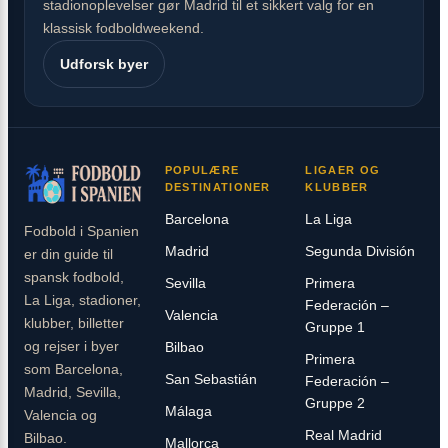
stadionoplevelser gør Madrid til et sikkert valg for en
klassisk fodboldweekend.
Udforsk byer
POPULÆRE
LIGAER OG
DESTINATIONER
KLUBBER
Barcelona
La Liga
Fodbold i Spanien
Madrid
Segunda División
er din guide til
spansk fodbold,
Sevilla
Primera
La Liga, stadioner,
Federación –
Valencia
klubber, billetter
Gruppe 1
og rejser i byer
Bilbao
Primera
som Barcelona,
San Sebastián
Federación –
Madrid, Sevilla,
Gruppe 2
Málaga
Valencia og
Real Madrid
Bilbao.
Mallorca