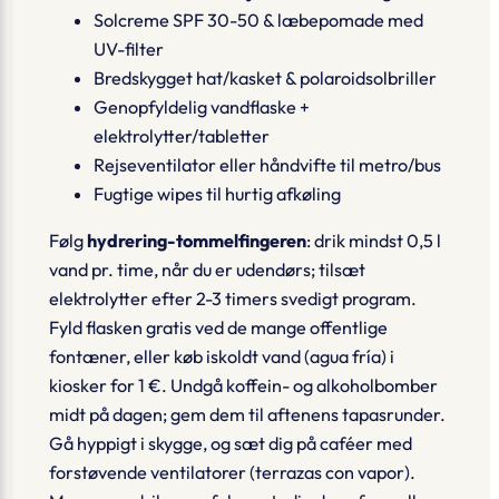
Solcreme SPF 30-50 & læbepomade med
UV-filter
Bredskygget hat/kasket & polaroid­solbriller
Genopfyldelig vandflaske +
elektrolytter/tabletter
Rejseventilator eller håndvifte til metro/bus
Fugtige wipes til hurtig afkøling
Følg
hydrering-tommel­fingeren
: drik mindst 0,5 l
vand pr. time, når du er udendørs; tilsæt
elektrolytter efter 2-3 timers svedigt program.
Fyld flasken gratis ved de mange offentlige
fontæner, eller køb iskoldt vand (
agua fría
) i
kiosker for 1 €. Undgå koffein- og alkoholbomber
midt på dagen; gem dem til aftenens tapasrunder.
Gå hyppigt i skygge, og sæt dig på caféer med
forstøvende ventilatorer (
terrazas con vapor
).