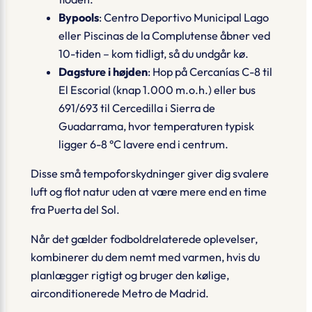
Bypools
: Centro Deportivo Municipal Lago
eller Piscinas de la Complutense åbner ved
10-tiden – kom tidligt, så du undgår kø.
Dagsture i højden
: Hop på Cercanías C-8 til
El Escorial
(knap 1.000 m.o.h.) eller bus
691/693 til
Cercedilla
i Sierra de
Guadarrama, hvor temperaturen typisk
ligger 6-8 °C lavere end i centrum.
Disse små tempoforskydninger giver dig svalere
luft og flot natur uden at være mere end en time
fra Puerta del Sol.
Når det gælder fodboldrelaterede oplevelser,
kombinerer du dem nemt med varmen, hvis du
planlægger rigtigt og bruger den kølige,
airconditionerede
Metro de Madrid
.