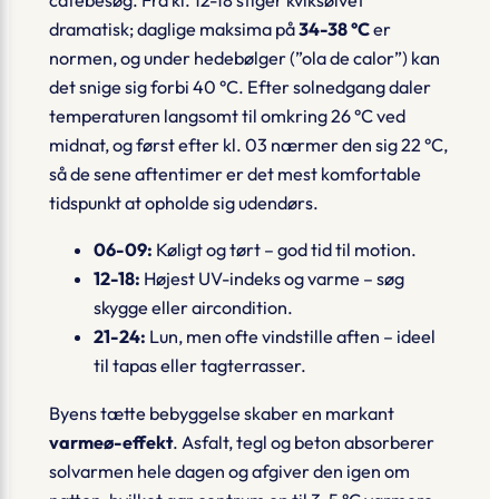
cafébesøg. Fra kl. 12-18 stiger kviksølvet
dramatisk; daglige maksima på
34-38 °C
er
normen, og under hedebølger (”ola de calor”) kan
det snige sig forbi 40 °C. Efter solnedgang daler
temperaturen langsomt til omkring 26 °C ved
midnat, og først efter kl. 03 nærmer den sig 22 °C,
så de sene aftentimer er det mest komfortable
tidspunkt at opholde sig udendørs.
06-09:
Køligt og tørt – god tid til motion.
12-18:
Højest UV-indeks og varme – søg
skygge eller aircondition.
21-24:
Lun, men ofte vindstille aften – ideel
til tapas eller tagterrasser.
Byens tætte bebyggelse skaber en markant
varmeø-effekt
. Asfalt, tegl og beton absorberer
solvarmen hele dagen og afgiver den igen om