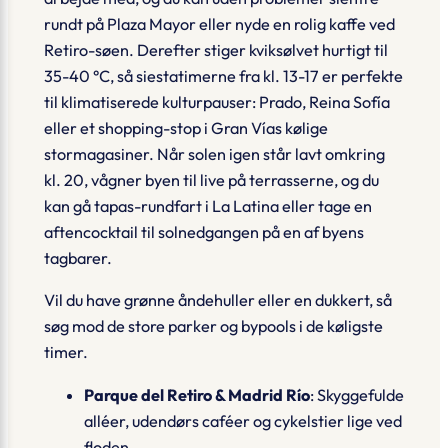
rundt på Plaza Mayor eller nyde en rolig kaffe ved
Retiro-søen. Derefter stiger kviksølvet hurtigt til
35-40 °C, så
siestatimerne
fra kl. 13-17 er perfekte
til klimatiserede kulturpauser: Prado, Reina Sofía
eller et shopping-stop i Gran Vías kølige
stormagasiner. Når solen igen står lavt omkring
kl. 20, vågner byen til live på terrasserne, og du
kan gå tapas-rundfart i La Latina eller tage en
aftencocktail til solnedgangen på en af byens
tagbarer.
Vil du have grønne åndehuller eller en dukkert, så
søg mod de store parker og bypools i de køligste
timer.
Parque del Retiro & Madrid Río
: Skyggefulde
alléer, udendørs caféer og cykelstier lige ved
floden.