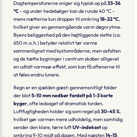
Dagtemperaturerne sniger sig typisk op på
33-36
°C
– og under hedebølger kan de runde 40 °C –
mens nætterne kun dropper til omkring
18-22 °C
,
hvilket giver en gennemgående varm døgnrytme.
Byens beliggenhed på den højtliggende slette (ca.
650 m.o.h.) betyder relativt tør varme
sammenlignet med kystområderne, men asfalten
og de tætte bygninger i centrum skaber alligevel
en udtalt
varmeø-effekt
, som kan få aftenerne til
at føles endnu lunere.
Regn er en sjælden gæst: gennemsnitligt falder
der blot
5-10 mm nedbør fordelt på 1-3 korte
byger
, ofte ledsaget af dramatisk torden.
Luftfugtigheden holder sig som regel på
30-45 %
,
hvilket gør varmen mere udholdelig, men samtidig
sender den klare, tørre luft
UV-indekset
op
omkring 9-10 midt på dagen. Med næsten
14-15