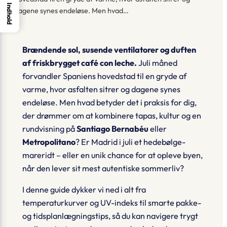
Indhold
dagene synes endeløse. Men hvad…
Brændende sol, susende ventilatorer og duften
af friskbrygget café con leche.
Juli måned
forvandler Spaniens hovedstad til en
gryde af
varme
, hvor asfalten sitrer og dagene synes
endeløse. Men hvad betyder det i praksis for dig,
der drømmer om at kombinere tapas, kultur og en
rundvisning på
Santiago Bernabéu
eller
Metropolitano
? Er Madrid i juli et hedebølge-
mareridt – eller en unik chance for at opleve byen,
når den lever sit mest autentiske sommerliv?
I denne guide dykker vi ned i alt fra
temperaturkurver og UV-indeks
til smarte pakke-
og tidsplanlægningstips, så du kan navigere trygt