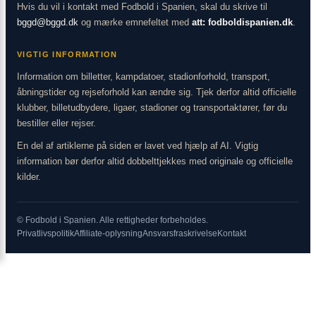
Hvis du vil i kontakt med Fodbold i Spanien, skal du skrive til
bggd@bggd.dk
og mærke emnefeltet med
att: fodboldispanien.dk
.
VIGTIG INFORMATION
Information om billetter, kampdatoer, stadionforhold, transport,
åbningstider og rejseforhold kan ændre sig. Tjek derfor altid officielle
klubber, billetudbydere, ligaer, stadioner og transportaktører, før du
bestiller eller rejser.
En del af artiklerne på siden er lavet ved hjælp af AI. Vigtig
information bør derfor altid dobbelttjekkes med originale og officielle
kilder.
© Fodbold i Spanien. Alle rettigheder forbeholdes.
Privatlivspolitik
Affiliate-oplysning
Ansvarsfraskrivelse
Kontakt