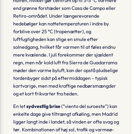
natten, hvilket gør centrum op til 3-5 °C varmere
end grønne forstæder som Casa de Campo eller
Retiro-området. Under længerevarende
hedebølger kan nattetemperaturen i indre by
forblive over 25 °C (tropenætter), og
luftfugtigheden kan stige en smule efter
solnedgang, hvilket får varmen til at føles endnu
mere kvælende. I juli forekommer der sjældent
regn, men når kold luft fra Sierra de Guadarrama
møder den varme byluft, kan der opstå
pludselige
tordenbyger
sidst på eftermiddagen – typisk
kortvarige, men med kraftige nedbørsmængder
og et kort frikvarter fra heden.
En let
sydvestlig brise
(”viento del suroeste”) kan
enkelte dage give tiltrængt afkøling, men Madrid
ligger langt inde i landet, så vinden er ofte svag og
tør. Kombinationen af høj sol, trafik og varmeø-