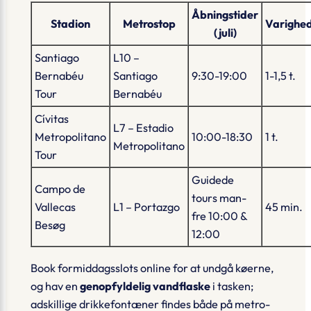
Åbningstider
Stadion
Metrostop
Varighe
(juli)
Santiago
L10 –
Bernabéu
Santiago
9:30-19:00
1-1,5 t.
Tour
Bernabéu
Cívitas
L7 – Estadio
Metropolitano
10:00-18:30
1 t.
Metropolitano
Tour
Guidede
Campo de
tours man-
Vallecas
L1 – Portazgo
45 min.
fre 10:00 &
Besøg
12:00
Book formiddagsslots online for at undgå køerne,
og hav en
genopfyldelig vandflaske
i tasken;
adskillige drikkefontæner findes både på metro-