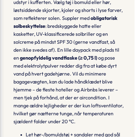
udstyr i kufferten. Vælg tøj i bomuld eller hør,
løstsiddende skjorter, kjoler og shorts i lyse farver,
som reflekterer solen. Suppler med
obligatorisk
solbeskyttelse
: bredskyggede hatte eller
kasketter, UV-klassificerede solbriller og en
solcreme på mindst SPF 30 (gerne vandfast, så
den ikke svedes af). En lille
daypack
med plads til
en
genopfyldelig vandflaske (≥ 0,75 l)
og pose
med elektrolytpulver redder dig fra at købe dyrt
vand på hvert gadehjørne. Vil du minimere
bagagevægten, kan du lade håndklædet blive
hjemme – de fleste hoteller og Airbnbs leverer –
men tjek på forhånd, at der er
aircondition
. I
mange ældre lejligheder er der kun loftsventilator,
hvilket gør nætterne tunge, når temperaturen
sjældent falder under 20 °C.
Let hør-/bomulds­tøj + sandaler med god sål