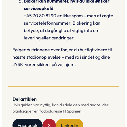
Blokér kun nummeret, hvis du
ikke
ønsker
serviceopkald
+45 70 80 81 90 er
ikke
spam – men et ægte
servicetelefonnummer. Blokering kan
betyde, at du går glip af vigtig info om
levering eller ændringer.
Følger du trinnene ovenfor, er du hurtigt videre til
næste stadionoplevelse – med ro i sindet og dine
JYSK-varer sikkert på vej hjem.
Del artiklen
Hvis guiden var nyttig, kan du dele den med andre, der
planlægger en fodboldrejse til Spanien.
Facebook
X
LinkedIn