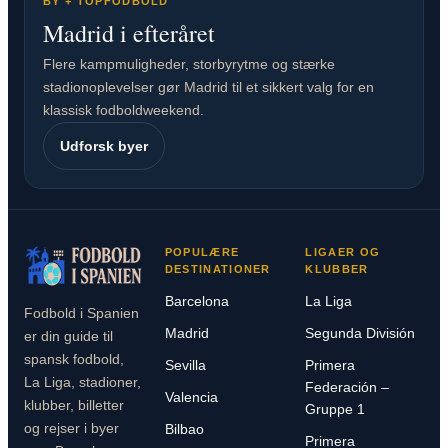
BY + TOPFODBOLD
Madrid i efteråret
Flere kampmuligheder, storbyrytme og stærke
stadionoplevelser gør Madrid til et sikkert valg for en
klassisk fodboldweekend.
Udforsk byer
POPULÆRE
LIGAER OG
DESTINATIONER
KLUBBER
Barcelona
La Liga
Fodbold i Spanien
Madrid
Segunda División
er din guide til
spansk fodbold,
Sevilla
Primera
La Liga, stadioner,
Federación –
Valencia
klubber, billetter
Gruppe 1
og rejser i byer
Bilbao
Primera