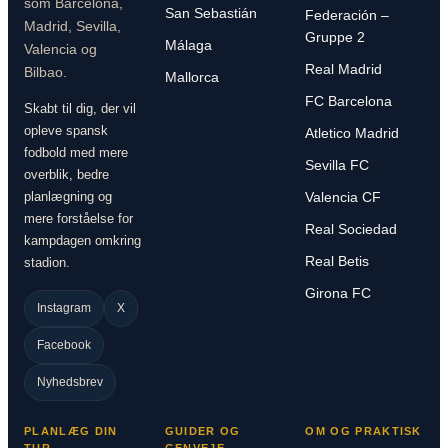
som Barcelona,
San Sebastián
Federación –
Madrid, Sevilla,
Gruppe 2
Málaga
Valencia og
Real Madrid
Bilbao.
Mallorca
FC Barcelona
Skabt til dig, der vil
opleve spansk
Atletico Madrid
fodbold med mere
Sevilla FC
overblik, bedre
planlægning og
Valencia CF
mere forståelse for
Real Sociedad
kampdagen omkring
Real Betis
stadion.
Girona FC
Instagram
X
Facebook
Nyhedsbrev
PLANLÆG DIN
GUIDER OG
OM OG PRAKTISK
TUR
GENVEJE