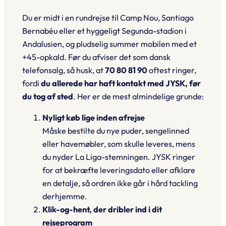
Du er midt i en rundrejse til
Camp Nou
,
Santiago
Bernabéu
eller et hyggeligt Segunda-stadion i
Andalusien, og pludselig summer mobilen med et
+45-opkald. Før du afviser det som dansk
telefonsalg, så husk, at
70 80 81 90
oftest ringer,
fordi
du allerede har haft kontakt med JYSK, før
du tog af sted
. Her er de mest almindelige grunde:
Nyligt køb lige inden afrejse
Måske bestilte du nye puder, sengelinned
eller havemøbler, som skulle leveres, mens
du nyder La Liga-stemningen. JYSK ringer
for at bekræfte leveringsdato eller afklare
en detalje, så ordren ikke går i hård tackling
derhjemme.
Klik-og-hent, der dribler ind i dit
rejseprogram