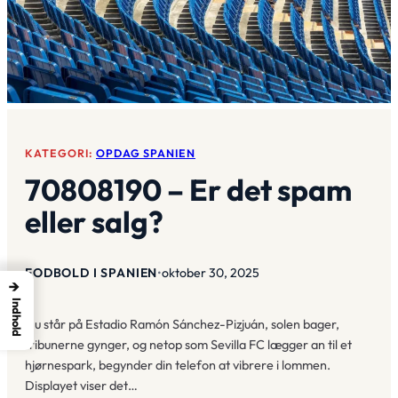
KATEGORI:
OPDAG SPANIEN
70808190 – Er det spam
eller salg?
FODBOLD I SPANIEN
•
oktober 30, 2025
→
Indhold
Du står på Estadio Ramón Sánchez-Pizjuán, solen bager,
tribunerne gynger, og netop som Sevilla FC lægger an til et
hjørnespark, begynder din telefon at vibrere i lommen.
Displayet viser det…