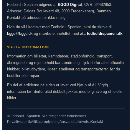
Fodbold i Spanien udgives af
BGGD Digital
, CVR: 34482853.
Adresse: Dalgas Boulevard 48, 2000 Frederiksberg, Danmark.
Kontakt på adressen er ikke mulig.
Hvis du vil i kontakt med Fodbold i Spanien, skal du skrive til
bggd@bggd.dk
og mærke emnefeltet med
att: fodboldispanien.dk
.
VIGTIG INFORMATION
Information om billetter, kampdatoer, stadionforhold, transport,
åbningstider og rejseforhold kan ændre sig. Tjek derfor altid officielle
klubber, billetudbydere, ligaer, stadioner og transportaktører, før du
bestiller eller rejser.
En del af artiklerne på siden er lavet ved hjælp af AI. Vigtig
information bør derfor altid dobbelttjekkes med originale og officielle
kilder.
© Fodbold i Spanien. Alle rettigheder forbeholdes.
Privatlivspolitik
Affiliate-oplysning
Ansvarsfraskrivelse
Kontakt