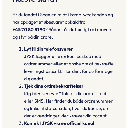
Er du landet i Spanien midt i kamp-weekenden og
har opdaget et ubesvaret opkald fra
+45 70 80 81 90
? Sådan får du hurtigt ro i maven
og styr på din ordre:
Lyt til din telefonsvarer
JYSK lægger ofte en kort besked med
ordrenummer eller et ønske om at bekræfte
leveringstidspunkt. Hør den, før du foretager
dig andet.
Tjek dine ordrebekræftelser
Kig i den seneste
“Tak for din ordre”
-mail
eller SMS. Her finder du både ordrenummer
og links til status-siden, hvor du kan se, om
der er ændringer, der kræver din accept.
Kontakt JYSK via en officiel kanal