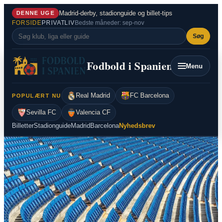
Spring
Madrid-derby, stadionguide og billet-tips
DENNE UGE
til
FORSIDE
PRIVATLIV
Bedste måneder: sep-nov
indhold
Søg
Fodbold i Spanien
Menu
Real Madrid
FC Barcelona
POPULÆRT NU
Sevilla FC
Valencia CF
Billetter
Stadionguide
Madrid
Barcelona
Nyhedsbrev