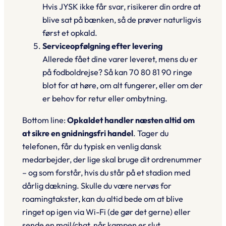
Hvis JYSK ikke får svar, risikerer din ordre at
blive sat på bænken, så de prøver naturligvis
først et opkald.
Serviceopfølgning efter levering
Allerede fået dine varer leveret, mens du er
på fodboldrejse? Så kan 70 80 81 90 ringe
blot for at høre, om alt fungerer, eller om der
er behov for retur eller ombytning.
Bottom line:
Opkaldet handler næsten altid om
at sikre en gnidningsfri handel
. Tager du
telefonen, får du typisk en venlig dansk
medarbejder, der lige skal bruge dit ordrenummer
– og som forstår, hvis du står på et stadion med
dårlig dækning. Skulle du være nervøs for
roamingtakster, kan du altid bede om at blive
ringet op igen via
Wi-Fi
(de gør det gerne) eller
sende en mail/chat, når kampen er slut.