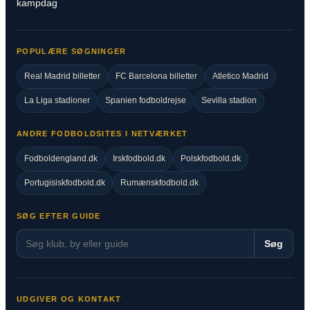
kampdag
POPULÆRE SØGNINGER
Real Madrid billetter
FC Barcelona billetter
Atletico Madrid
La Liga stadioner
Spanien fodboldrejse
Sevilla stadion
ANDRE FODBOLDSITES I NETVÆRKET
Fodboldengland.dk
Irskfodbold.dk
Polskfodbold.dk
Portugisiskfodbold.dk
Rumænskfodbold.dk
SØG EFTER GUIDE
Søg
UDGIVER OG KONTAKT