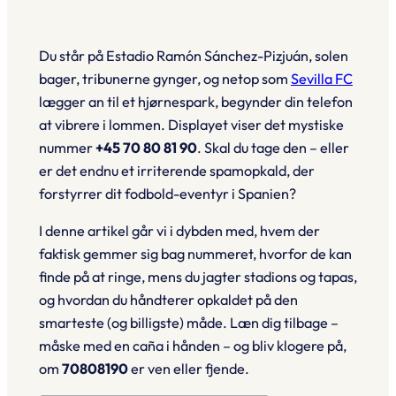
Du står på
Estadio Ramón Sánchez-Pizjuán
, solen
bager, tribunerne gynger, og netop som
Sevilla FC
lægger an til et hjørnespark, begynder din telefon
at vibrere i lommen. Displayet viser det mystiske
nummer
+45 70 80 81 90
. Skal du tage den – eller
er det endnu et irriterende spamopkald, der
forstyrrer dit fodbold-eventyr i Spanien?
I denne artikel går vi i dybden med, hvem der
faktisk gemmer sig bag nummeret, hvorfor de kan
finde på at ringe, mens du jagter stadions og tapas,
og hvordan du håndterer opkaldet på den
smarteste (og billigste) måde. Læn dig tilbage –
måske med en
caña
i hånden – og bliv klogere på,
om
70808190
er ven eller fjende.