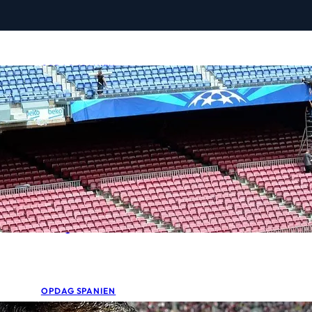
OPDAG SPANIEN
7 skjulte fodboldbarer i B
september 30, 2025
•
Fodboldispanien.dk
Glem sportsbarer med lyse skilte og menukort på engel
skrevet i smalle gader, bag halvt nedrullede persienner
Læs guiden
OPDAG SPANIEN