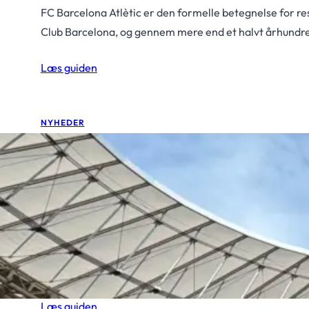
FC Barcelona Atlètic er den formelle betegnelse for 
Club Barcelona, og gennem mere end et halvt århundr
Læs guiden
NYHEDER
Fodbold i Spanien: Sådan
rigtige kampoplevelse
februar 12, 2026
•
Fodboldispanien.dk
En guide til billetter, kampprogram og den ægte spans
temperament og identitet. Det er ikke kun stjernespille
Læs guiden