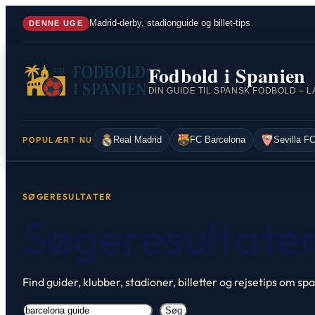
Spring
Madrid-derby, stadionguide og billet-tips
DENNE UGE
til
indhold
Fodbold i Spanien
Real Madrid
FC Barcelona
Sevilla F
POPULÆRT NU
SØGERESULTATER
Søgeresultater
Find guider, klubber, stadioner, billetter og rejsetips om s
Søg
Søg