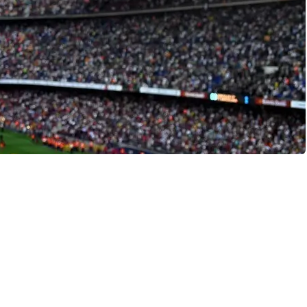
Barcelona-El Prat
 Nou
ynet af de blå-røde sæder på Spotify Camp Nou –