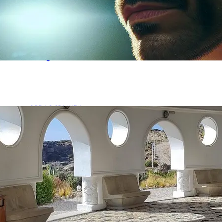
Kan en FBI-agent og en koldblodig terrorist bytte ansi
adrenalindrevne 90’er-klassiker Face/Off gør Sean Ar
Læs guiden
OPDAG SPANIEN
Synomymer til Badested i
november 8, 2025
•
Fodboldispanien.dk
Klør du dig i panden over ledetråden “Badested” i dage
passer ind i de tre, fem eller…
Læs guiden