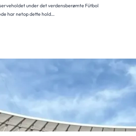
reserveholdet under det verdensberømte Fútbol
ede har netop dette hold…
 planlægger du den
ke stadionoplevelse Spansk fodbold er dramatik,
re og teknisk finesse –…