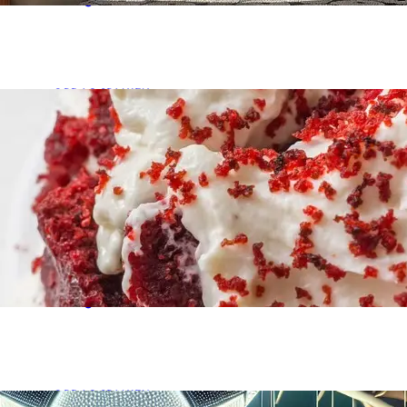
OPDAG SPANIEN
Medvirkende i Twin Peaks
november 7, 2025
•
Fodboldispanien.dk
Forestil dig en serie, der på én gang er dybt forurolige
humor, der får kaffen til at sidde…
Læs guiden
OPDAG SPANIEN