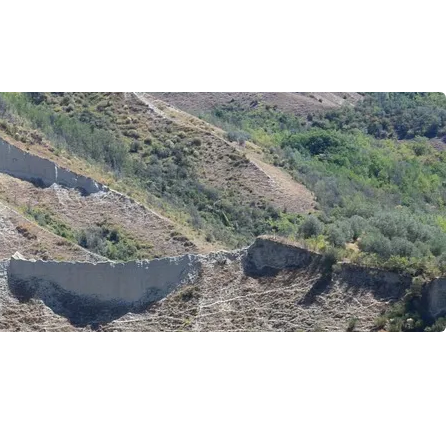
itas Metropolitano:
solen bager over startbanen – og om få timer
er du hurtigst fra bagagebånd…