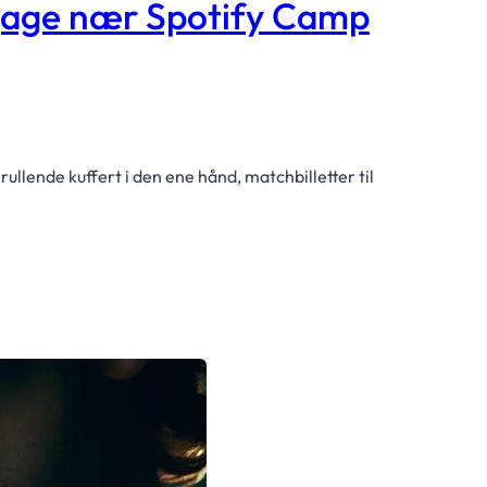
gage nær Spotify Camp
llende kuffert i den ene hånd, matchbilletter til