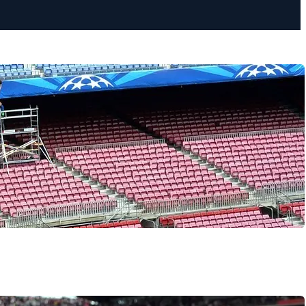
arcelonas kvarterer
sk. De ægte fodboldhistorier i Barcelona bliver
, hvor TV’et allerede…