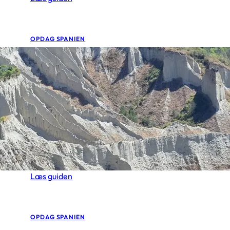
OPDAG SPANIEN
Fra Madrid-Barajas til Civ
sådan kommer du dertil
december 24, 2025
•
Du lander i Madrid-Barajas Adolfo Suárez-lufthavnen, 
ruller bolden på Civitas Metropolitano. Hvordan komm
Læs guiden
OPDAG SPANIEN