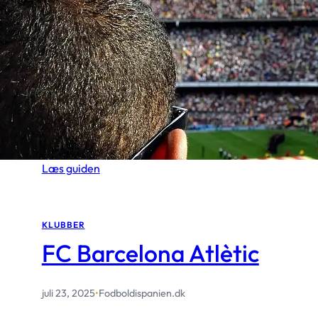
Sådan tager du toget fra 
Lufthavn til Spotify Camp
september 30, 2025
•
Fodboldispanien.dk
Der er få øjeblikke, der får pulsen til at hamre som s
især når du lige er…
Læs guiden
KLUBBER
FC Barcelona Atlètic
juli 23, 2025
•
Fodboldispanien.dk