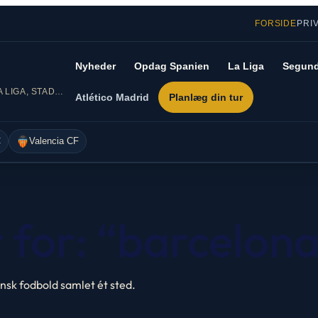
FORSIDE
PRI
Nyheder
Opdag Spanien
La Liga
Segund
DIN GUIDE TIL SPANSK FODBOLD – LA LIGA, STADIONER OG REJSER
Atlético Madrid
Planlæg din tur
C
Valencia CF
 for: “barcelona
pansk fodbold samlet ét sted.