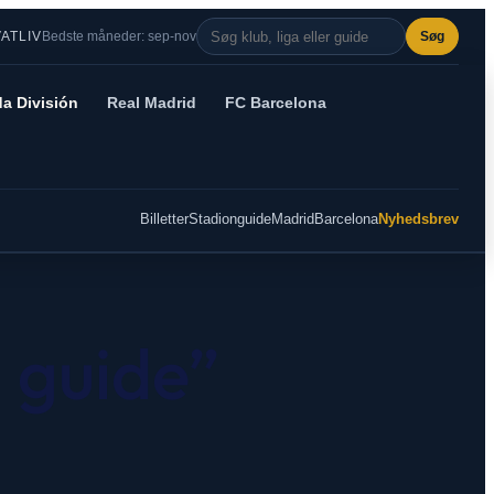
VATLIV
Bedste måneder: sep-nov
Søg
a División
Real Madrid
FC Barcelona
Billetter
Stadionguide
Madrid
Barcelona
Nyhedsbrev
 guide”