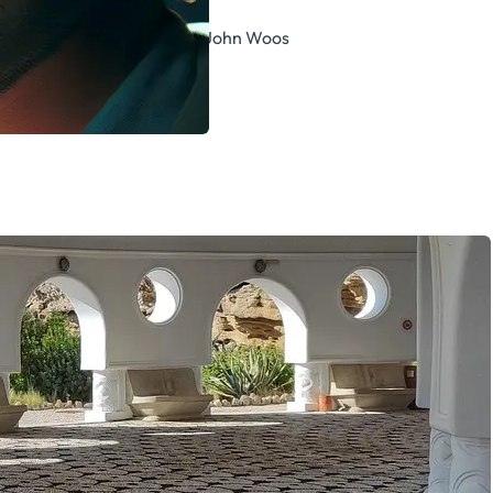
gt – og dermed også sjæl? I John Woos
cher (John Travolta) og…
 krydsord
ns krydsord – og mangler du lige dét ord, der