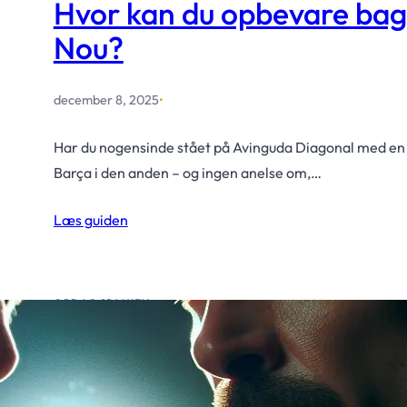
Hvor kan du opbevare ba
Nou?
december 8, 2025
•
Har du nogensinde stået på Avinguda Diagonal med en ru
Barça i den anden – og ingen anelse om,…
Læs guiden
OPDAG SPANIEN
Medvirkende i Face/off
november 11, 2025
•
Fodboldispanien.dk